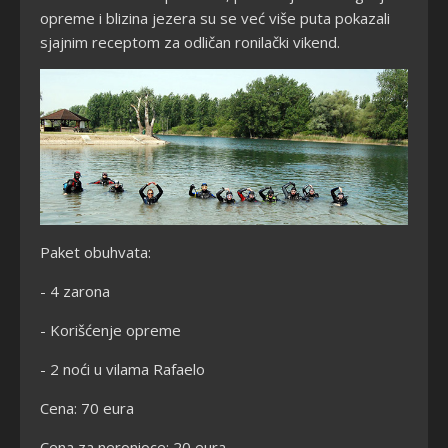
opreme i blizina jezera su se već više puta pokazali
sjajnim receptom za odličan ronilački vikend.
Paket obuhvata:
- 4 zarona
- Korišćenje opreme
- 2 noći u vilama Rafaelo
Cena: 70 eura
Cena za neronioce: 20 eura