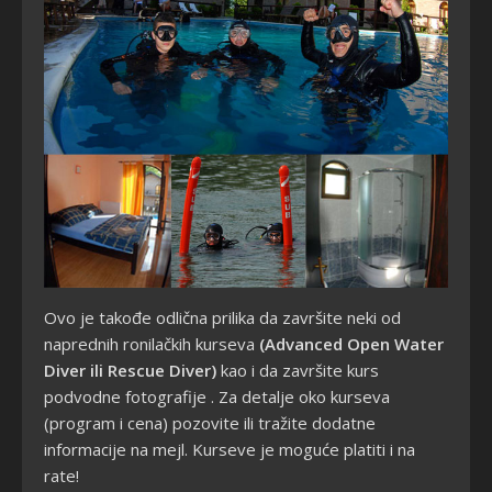
Ovo je takođe odlična prilika da završite neki od
naprednih ronilačkih kurseva
(Advanced Open Water
Diver ili Rescue Diver)
kao i da zavr
šite kurs
podvodne fotografije
. Za detalje oko kurseva
(program i cena) pozovite ili tražite dodatne
informacije na mejl. Kurseve je moguće platiti i na
rate!