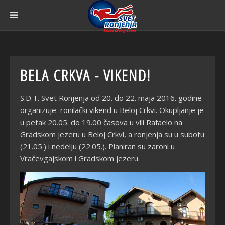
BELA CRKVA - VIKEND!
S.D.T. Svet Ronjenja od 20. do 22. maja 2016. godine
organizuje ronilački vikend u Beloj Crkvi. Okupljanje je
u petak 20.05. do 19.00 časova u vili Rafaelo na
Gradskom jezeru u Beloj Crkvi, a ronjenja su u subotu
(21.05.) i nedelju (22.05.). Planiran su zaroni u
Vračevgajskom i Gradskom jezeru.