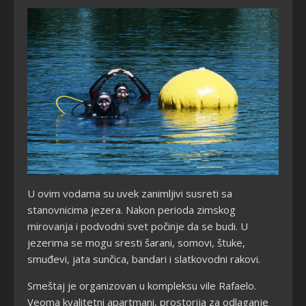
U ovim vodama su uvek zanimljivi susreti sa
stanovnicima jezera. Nakon perioda zimskog
mirovanja i podvodni svet počinje da se budi. U
jezerima se mogu sresti šarani, somovi, štuke,
smuđevi, jata sunčica, bandari i slatkovodni rakovi.
Smeštaj je organizovan u kompleksu vile Rafaelo.
Veoma kvalitetni apartmani, prostorija za odlaganje