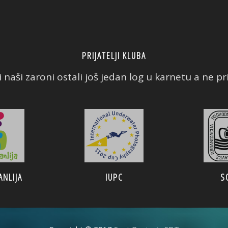
PRIJATELJI KLUBA
 naši zaroni ostali još jedan log u karnetu a ne prič
ANLIJA
IUPC
S