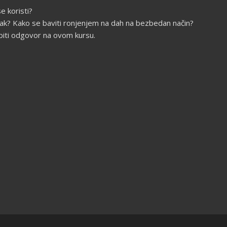
e koristi?
isak? Kako se baviti ronjenjem na dah na bezbedan način?
biti odgovor na ovom kursu.