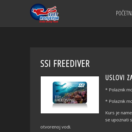
POČETN
SSI FREEDIVER
USLOVI Z
* Polaznik mo
* Polaznik m
Kurs је namen
se upoznati s
otvorenoj vodi.