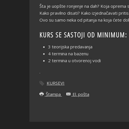
Šta je uopšte ronjenje na dah? Koja oprema s
Kako pravilno disati? Kako izjednačavati prit
Ovo su samo neka od pitanja na koja ćete do
KURS SE SASTOJI OD MINIMUM:
3 teorijska predavanja
4 termina na bazenu
2 termina u otvorenoj vodi
.
KURSEVI
Štampa
El. pošta