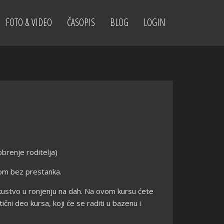
FOTO & VIDEO
ČASOPIS
BLOG
LOGIN
brenje roditelja)
lom bez prestanka.
kustvo u ronjenju na dah. Na ovom kursu ćete
ni deo kursa, koji će se raditi u bazenu i