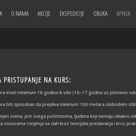
A
O NAMA
AKCIJE
EKSPEDICIJE
OBUKA
APNEA
A PRISTUPANJE NA KURS:
ra imati minimum 18 godina ili više (16–17 godina uz pismeno odo
ora biti sposoban da prepliva minimum 100 metara slobodnim sti
jen svima, pre svega početnicima, ljudima koji nemaju nikakvo is
a osnovama ronjenja na dah kroz teorijska predavanja i kroz praktič