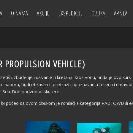
A
O NAMA
AKCIJE
EKSPEDICIJE
OBUKA
APNEA
R PROPULSION VEHICLE)
osetiš uzbuđenje i uživanje u kretanju kroz vodu, onda je ovo kur
napora, budi efikasan u pretrazi i upoznavanju terena i naravno u
eći Sea-Doo podvodne skutere.
 bi počeo sa ovom obukom je ronilačka kategorija PADI OWD ili e