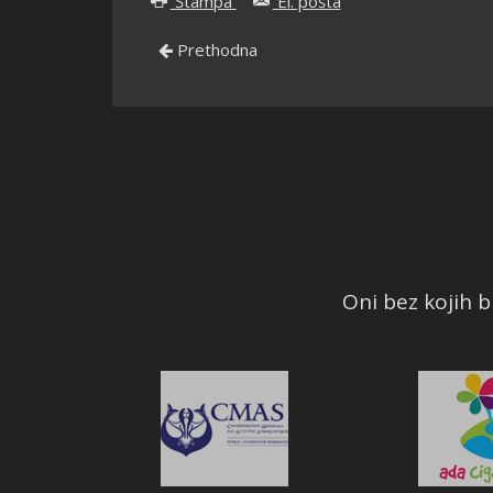
Štampa
El. pošta
Prethodna
Oni bez kojih bi