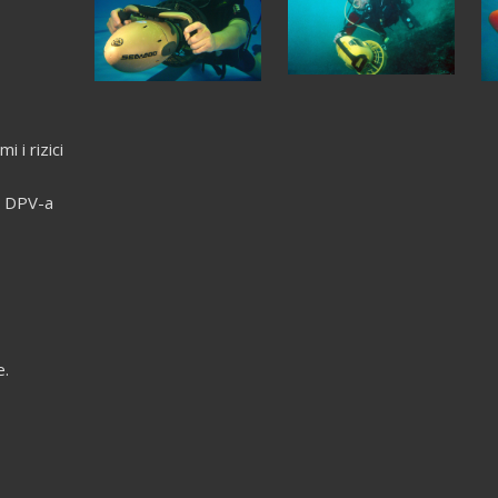
 i rizici
e DPV-a
e.