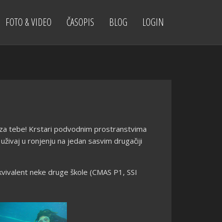
FOTO & VIDEO
ČASOPIS
BLOG
LOGIN
s za tebe! Krstari podvodnim prostranstvima
živaj u ronjenju na jedan sasvim drugačiji
kvivalent neke druge škole (CMAS P1, SSI