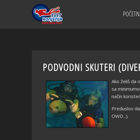
POČETN
PODVODNI SKUTERI (DIVE
Ako želiš da 
sa minimumom 
način korist
Preduslov da
OWD...).