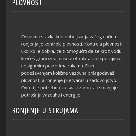
PLOVNOST
Osnovna stavka kod poboljšanja vašeg načina
ronjenja je kontrola plovnosti. Kontrola plovnosti,
ukoliko je dobra, će ti omogućiti da se kroz vodu
krećeš graciozno, nasuprot mlataranju perajima i
nesigurnim pokretima rukama. Finim
podešavanjem količine vazduha prilagođavaš
plovnost, a ronjenje pretvaraš u zadovoljstvo.
Ovo ti je potrebno za svaki zaron, a i smanjuje
potrošnju vazduha i energije.
RONJENJE U STRUJAMA