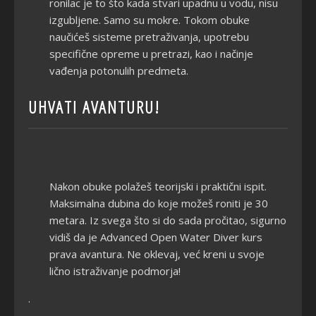
ronilac je to što kada stvari upadnu u vodu, nisu
izgubljene. Samo su mokre. Tokom obuke
naučićeš sisteme pretraživanja, upotrebu
specifične opreme u pretrazi, kao i načinje
vađenja potonulih predmeta.
UHVATI AVANTURU!
Nakon obuke polažeš teorijski i praktični ispit.
Maksimalna dubina do koje možeš roniti je 30
metara. Iz svega što si do sada pročitao, sigurno
vidiš da je Advanced Open Water Diver kurs
prava avantura. Ne oklevaj, već kreni u svoje
lično istraživanje podmorja!
.