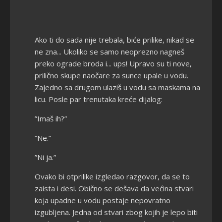
Ako ti do sada nije trebala, biće prilike, nikad se
ne zna... Ukoliko se samo neoprezno nagneš
preko ograde broda i... ups! Upravo su ti nove,
prilično skupe naočare za sunce upale u vodu.
Zajedno sa drugom ulaziš u vodu sa maskama na
licu. Posle par trenutaka kreće dijalog:
”Imaš ih?”
”Ne.”
”Ni ja.”
Ovako bi otprilike izgledao razgovor, da se to
zaista i desi. Obično se dešava da većina stvari
koja upadne u vodu postaje nepovratno
izgubljena. Jedna od stvari zbog kojih je lepo biti