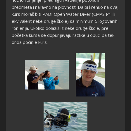
noćno ronjenje, pretragu i vađenje potonulih
predmeta i naravno na plovnost. Da bi krenuo na ovaj
kurs moraš biti PADI Open Water Diver (CMAS P1 ili
ekvivalent neke druge škole) sa minimum 5 logovanih
ronjenja. Ukoliko dolaziš iz neke druge škole, pre
početka kursa se dopunjavaju razlike u obuci pa tek
onda počinje kurs.