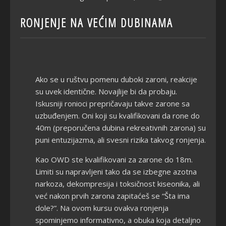
RONJENJE NA VEĆIM DUBINAMA
Ako se u ruštvu pomenu duboki zaroni, reakcije
su uvek identične. Novajlije bi da probaju.
Iskusniji ronioci prepričavaju takve zarone sa
uzbuđenjem. Oni koji su kvalifikovani da rone do
40m (preporučena dubina rekreativnih zarona) su
puni entuzijazma, ali svesni rizika takvog ronjenja.
Kao OWD ste kvalifikovani za zarone do 18m.
Limiti su napravljeni tako da se izbegne azotna
narkoza, dekompresija i toksičnost kiseonika, ali
već nakon prvih zarona zapitaćeš se “Šta ima
dole?”. Na ovom kursu ovakva ronjenja
spominjemo informativno, a obuka koja detaljno