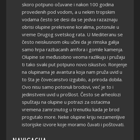
skoro potpuno očuvane i nakon 100 godina
provedenih pod vodom, a u nekim tropskim
vodama često se desi da se jedva razaznaju
obrisi olupine prekrivene koralima, potonule u
vreme Drugog svetskog rata. U Mediteranu se
često neiskusnom oku učini da je rimska galija
samo hrpa razbacanih amfora i gomile kamenja.
Olupine se međusobno veoma razlikuju i pružaju
ti tako svaki put potpuno novo iskustvo. Ronjenje
na olupinama je avantura koja nam pruža uvid u
to šta je čovecanstvo izgubilo, a priroda dobila.
Ovo nisu samo potonuli brodovi, već je to i
jedinstveni uvid u prošlost. Često se arheolozi
spuštaju na olupine u potrazi za ostacima
vremena zamrznutog u trenutku kada je brod
progutalo more. Neke olupine kriju nezamenljive
istorijske izvore koje moramo čuvati i poštovati.