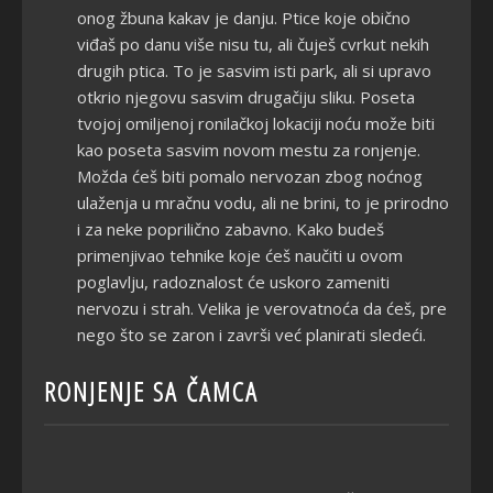
onog žbuna kakav je danju. Ptice koje obično
viđaš po danu više nisu tu, ali čuješ cvrkut nekih
drugih ptica. To je sasvim isti park, ali si upravo
otkrio njegovu sasvim drugačiju sliku. Poseta
tvojoj omiljenoj ronilačkoj lokaciji noću može biti
kao poseta sasvim novom mestu za ronjenje.
Možda ćeš biti pomalo nervozan zbog noćnog
ulaženja u mračnu vodu, ali ne brini, to je prirodno
i za neke poprilično zabavno. Kako budeš
primenjivao tehnike koje ćeš naučiti u ovom
poglavlju, radoznalost će uskoro zameniti
nervozu i strah. Velika je verovatnoća da ćeš, pre
nego što se zaron i završi već planirati sledeći.
RONJENJE SA ČAMCA