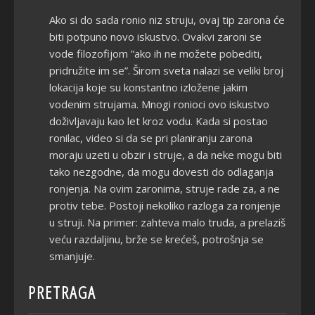
Ako si do sada ronio niz struju, ovaj tip zarona će
biti potpuno novo iskustvo. Ovakvi zaroni se
vode filozofijom ”ako ih ne možete pobediti,
pridružite im se”. Širom sveta nalazi se veliki broj
lokacija koje su konstantno izložene jakim
vodenim strujama. Mnogi ronioci ovo iskustvo
doživljavaju kao let kroz vodu. Kada si postao
ronilac, video si da se pri planiranju zarona
moraju uzeti u obzir i struje, a da neke mogu biti
tako nezgodne, da mogu dovesti do odlaganja
ronjenja. Na ovim zaronima, struje rade za, a ne
protiv tebe. Postoji nekoliko razloga za ronjenje
u struji. Na primer: zahteva malo truda, a prelaziš
veću razdaljinu, brže se krećeš, potrošnja se
smanjuje.
PRETRAGA