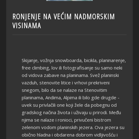
RONJENJE NA VEĆIM NADMORSKIM
VISINAMA
Skijanje, vožnja snowboarda, bicikla, planinarenje,
free climbing, lov ili fotografisanje su samo neki
od vidova zabave na planinama. Svež planinski
vazduh, stenovite litice i vrhovi prekriveni
snegom, bilo da se nalaze na Stenovitim
planinama, Andima, Alpima ili bilo gde drugde -
uvek su privlačili one koji žele da pobegnu od
gradskog načina života i uživaju u prirodi. Među
njima se nalaze i ronioci, privučeni bistrom
zelenom vodom planinskih jezera. Ova jezera su
obično hladna i obdarena dobrom vidljivošću i