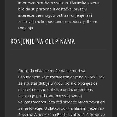
interesantnim živim svetom. Planinska jezera,
bilo da su prirodna ili veštačka, pružaju
interesantne mogućnosti za ronjenje, ali i
zahtevaju neke posebne procedure prilikom
ronjenja.
RONJENJE NA OLUPINAMA
Skoro da ništa ne može da se meri sa
uzbuđenjem koje izaziva ronjenje na olupini. Dok
se spuštaš dublje u vodu, polako počinješ da
nazireš nejasne oblike, a onda, odjednom,
olupina je pred tobom u svoj svojoj
veličanstvenosti. Šta ćeš sledeće videti zavisi od
same lokacije. U slatkovodnim, hladnim jezerima
Severne Amerike i na Baltiku, zateći ćeš brodove