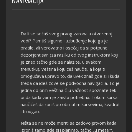
NAVIGACIJA
Da li se sećaš svog prvog zarona u otvorenoj
vodi? Pamtiš sigurno i uzbuđenje koje ga je
pratilo, ali verovatno i osećaj da si potpuno
dezorjentisan (za razliku od tvog instruktora koji
je znao tačno gde se nalazite, u svakom
trenutku). Veština koju ćeš naučiti, a koja ti
omogućava upravo to, da uvek znaš gde si i kuda
treba da ideš zove se podvodna navigacija. To je
jedna od onih veština čiju važnost spoznate tek
onda kada vam je zaista potrebna. Tokom kursa
naučićeš da roniš po obrnutim kursevima, kvadrat
i trougao.
Ništa se ne može meriti sa zadovoljstvom kada
izroniš tamo gde si i planirao, tačno „u metar“.