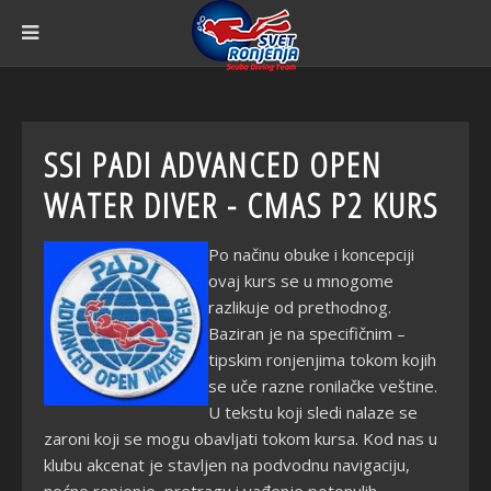
SSI PADI ADVANCED OPEN
WATER DIVER - CMAS P2 KURS
Po načinu obuke i koncepciji
ovaj kurs se u mnogome
razlikuje od prethodnog.
Baziran je na specifičnim –
tipskim ronjenjima tokom kojih
se uče razne ronilačke veštine.
U tekstu koji sledi nalaze se
zaroni koji se mogu obavljati tokom kursa. Kod nas u
klubu akcenat je stavljen na podvodnu navigaciju,