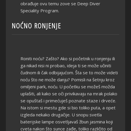
obrađuje ovu temu zove se Deep Diver
Speciality Program.
NOĆNO RONJENJE
Roniti noću? Zašto? Ako si početnik u ronjenju ili
ga nikad nisi ni probao, ideja ti se može učiniti
čudnom ili čak odbijajućom. Šta se to može videti
noću što ne može danju? Pomisli na šetnju kroz
omiljeni park, noću. U početku se možeš možda
uplašiti, ali kako se oči privikavaju na mrak polako
se opuštaš i primećuješ poznate staze i drveće.
Na istom si mestu gde si bio toliko puta, a opet
izgleda nekako drugačije. U snopu svetla
baterijske lampe osvetljavaš žbun jasmina koji
cveta nakon što sunce zađe, toliko različito od