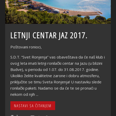
LETNJI CENTAR JAZ 2017.
Poštovani ronioci,
S.D.T. “Svet Ronjenja” vas obaveštava da će naš klub i
ovog leta imati letnji ronilački centar na Jazu (u blizini
Budve), u periodu od 1.07. do 31.08.2017. godine.
Ukoliko želite kvalitetne zarone i dobru atmosferu,
priključite se timu Sveta Ronjenja! U nastavku slede
ronilački paketi. Nadamo se da će te se pronaći u
nekom od njih ...
NASTAVI SA ČITANJEM