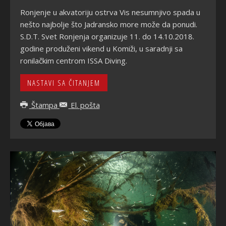
Ronjenje u akvatoriju ostrva Vis nesumnjivo spada u
nešto najbolje što Jadransko more može da ponudi.
S.D.T. Svet Ronjenja organizuje 11. do 14.10.2018.
godine produženi vikend u Komiži, u saradnji sa
ronilačkim centrom ISSA Diving.
NASTAVI SA ČITANJEM
Štampa
El. pošta