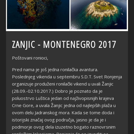
ZANJIC - MONTENEGRO 2017
Poštovani ronioci,
Pred nama je još jedna ronilačka avantura.
Poslednjeg vikenda u septembru S.D.T. Svet Ronjenja
organizuje produženi ronilački vikend u uvali Žanjic
(28.09.-02.10.2017.) Dobro je poznato da je
poluostrvo Luštica jedan od najživopisnijih krajeva
Crne Gore, a uvala Žanjic jedna od najlepših plaža u
ovom delu Jadranskog mora. Kada se tome doda i
istorijski značaj ovog područja, jasno je da je i
podmorje ovog dela izuzetno bogato raznovrsnim