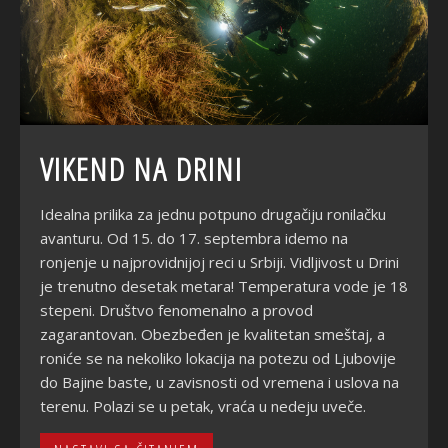
VIKEND NA DRINI
Idealna prilika za jednu potpuno drugačiju ronilačku
avanturu. Od 15. do 17. septembra idemo na
ronjenje u najprovidnijoj reci u Srbiji. Vidljivost u Drini
je trenutno desetak metara! Temperatura vode je 18
stepeni. Društvo fenomenalno a provod
zagarantovan. Obezbeđen je kvalitetan smeštaj, a
roniće se na nekoliko lokacija na potezu od Ljubovije
do Bajine baste, u zavisnosti od vremena i uslova na
terenu. Polazi se u petak, vraća u nedeju uveče.