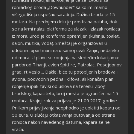
ronilačkim lokacijama. Ronjenja će se izvoditi sa
ronilačkog broda „Downunder“ sa kojim imamo
višegodišnju uspešnu saradnju. Dužina broda je 15
metara. Na prednjem delu je prostrana paluba, dok
se na krmi nalazi platforma za ulazak i izlazak ronilaca
iz mora. Brod je komforno opremljen (kuhinja, toalet,
salon, muzika, voda). Smeštaj je organizovan u
udobnim apartmanima u samoj uvali Žanjic, nedaleko
od mora. U planu su ronjenja na sledećim lokacijama:
parobrod Tihanji, avion Spitfire, Patrolac, Posejdonov
grad, rt Veslo ... Dakle, biće tu potopljenih brodova i
aviona, podvodnih pećina i klifova, ali konačan plan
ronjenje ipak zavisi od uslova na terenu. Zbog
brodskog kapaciteta, broj mesta je ograničen na 15
ronilaca. Krajnji rok za prijavu je 21.09.2017. godine.
Prilikom prijavljivanja neophodno je uplatiti kaparu od
50 eura. U slučaju otkazivanja putovanja od strane
ronioca nakon navedenog datuma, kapara se ne
vraća.