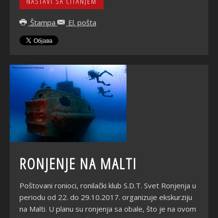
NASTAVI SA ČITANJEM
Štampa
El. pošta
RONJENJE NA MALTI
Poštovani ronioci, ronilački klub S.D.T. Svet Ronjenja u
periodu od 22. do 29.10.2017. organizuje ekskurziju
na Malti. U planu su ronjenja sa obale, što je na ovom