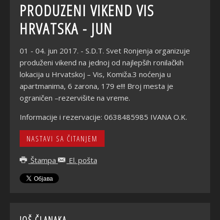
PRODUZENI VIKEND VIS
HRVATSKA - JUN
01 - 04. jun 2017. - S.D.T. Svet Ronjenja organizuje
produženi vikend na jednoj od najlepših ronilačkih
lokacija u Hrvatskoj – Vis, Komiža.3 noćenja u
apartmanima, 6 zarona, 179 e!!! Broj mesta je
ograničen –rezervišite na vreme.
Informacije i rezervacije: 0638485985 IVANA O.K.
NASTAVI SA ČITANJEM
Štampa
El. pošta
JOŠ ČLANAKA...