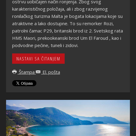
ostrvu uobičajen način ronjenja. Zbog svog
karakterističnog položaja, ali i zbog razvijenog
ronilačkog turizma Malta je bogata lokacijama koje su
atraktivne a lako dostupne. To su remorker Rozi,
patrolni čamac P29, britanski brod iz 2. Svetskog rata
HMS Maori, prekookeanski brod Um El Faroud , kao i
podvodne pećine, tuneli i zidovi.
NASTAVI SA ČITANJEM
Štampa
El. pošta