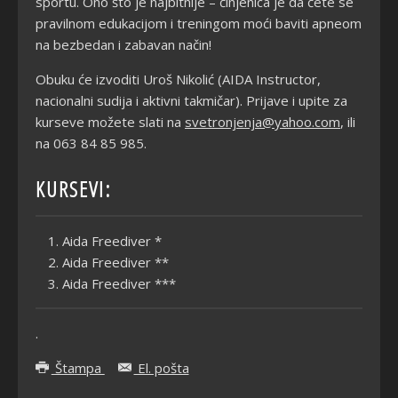
sportu. Ono što je najbitnije – činjenica je da ćete se
pravilnom edukacijom i treningom moći baviti apneom
na bezbedan i zabavan način!
Obuku će izvoditi Uroš Nikolić (AIDA Instructor,
nacionalni sudija i aktivni takmičar). Prijave i upite za
kurseve možete slati na
svetronjenja@yahoo.com
, ili
na 063 84 85 985.
KURSEVI:
Aida Freediver *
Aida Freediver **
Aida Freediver ***
.
Štampa
El. pošta