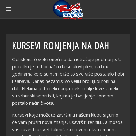
KURSEVI RONJENJA NA DAH
Od iskona čovek roneći na dah istražuje podmorje. U
početku je to bio način da se ulovi plen, da bi u
godinama koje su nam bliže to sve više postajalo hobi
i zabava. Danas nezamislivo veliki broj ljudi roni na
dah. Nekima je to rekreacija, neki i dalje love, a neki
su vrhunski sportisti, kojima je bavljenje apneom
postalo način života.
Kursevi koje možete završiti u našem klubu sigurno
će vam pružiti nova znanja, usavršiti tehniku, a možda
vas i uvesti u svet takmičara u ovom ekstremnom