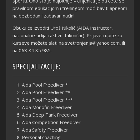
sportu. Ono što je najbitnije – činjenica je da ćete se
pravilnom edukacijom i treningom moći baviti apneom
na bezbedan i zabavan način!
Obuku će izvoditi Uroš Nikolić (AIDA Instructor,
nacionalni sudija i aktivni takmičar). Prijave i upite za
kurseve možete slati na
svetronjenja@yahoo.com
, ili
na 063 84 85 985.
SPECIJALIZACIJE:
Aida Pool Freediver *
Aida Pool Freediver **
Aida Pool Freediver ***
Aida Monofin Freediver
Aida Deep Tank Freediver
Aida Competition Freediver
Aida Safety Freediver
Personal coaching