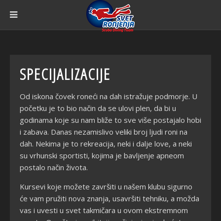
SPECIJALIZACIJE
Od iskona čovek roneći na dah istražuje podmorje. U
početku je to bio način da se ulovi plen, da bi u
godinama koje su nam bliže to sve više postajalo hobi
i zabava. Danas nezamislivo veliki broj ljudi roni na
dah. Nekima je to rekreacija, neki i dalje love, a neki
su vrhunski sportisti, kojima je bavljenje apneom
postalo način života.
Kursevi koje možete završiti u našem klubu sigurno
će vam pružiti nova znanja, usavršiti tehniku, a možda
vas i uvesti u svet takmičara u ovom ekstremnom