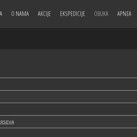
A
O NAMA
AKCIJE
EKSPEDICIJE
OBUKA
APNEA
URSEVA