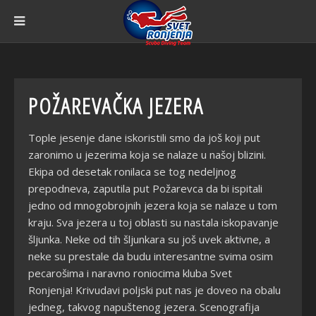
POŽAREVAČKA JEZERA
Tople jesenje dane iskoristili smo da još koji put
zaronimo u jezerima koja se nalaze u našoj blizini.
Ekipa od desetak ronilaca se tog nedeljnog
prepodneva, zaputila put Požarevca da bi ispitali
jedno od mnogobrojnih jezera koja se nalaze u tom
kraju. Sva jezera u toj oblasti su nastala iskopavanje
šljunka. Neke od tih šljunkara su još uvek aktivne, a
neke su prestale da budu interesantne svima osim
pecarošima i naravno roniocima kluba Svet
Ronjenja! Krivudavi poljski put nas je doveo na obalu
jedneg, takvog napuštenog jezera. Scenografija