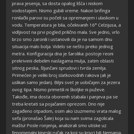
prava jesenja, sa dosta opalog lišća i niskom
vodostajem. Nismo gubili vreme. Nakon brifinga
ronilački parovi su počeli sa opremanjem i ulaskom u
vodu. Temperatura je bila, očekivanih 16° Celzijusa, a
vidljivost na prvi pogled prilično mala. Sve jedno, vrlo
brzo smo zaronili i ustanovili da je na samom dnu
situacija malo bolja. Videlo se nešto preko jednog
metra. Konfiguracija dna je šarolika: postoje reoni
prekriveni debelim naslagama mulja, zatim oblasti
sitnog peska, šljunčani sprudovi i tvrda zemlja.
Primećen je veliki broj slatkovodnih rakova (ali je
uslikan samo jedan). Biljni svet je uobičajen za jezera
ovog tipa. Nismo primetili ni školjke ni puževe.
Takođe, ima dosta oborenih stabala i panjeva pa se
treba kretati sa pojačanim oprezom. Dno nije
zagađeno otpadom, osim ako izuzmemo vrata malog
sefa (pronašao Šale) koja su nam svima zagolicala
maštu! Posle ronjenja, analizirali smo utiske uz
fenomenalni kineski ručak za koji su krivci bili Nemanja,