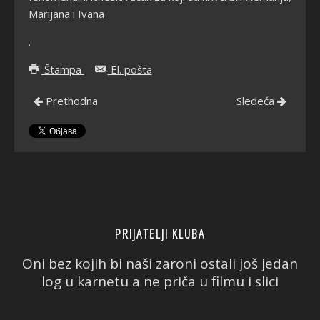
Marijana i Ivana
.
Štampa
El. pošta
Prethodna
Sledeća
PRIJATELJI KLUBA
Oni bez kojih bi naši zaroni ostali još jedan
log u karnetu a ne priča u filmu i slici