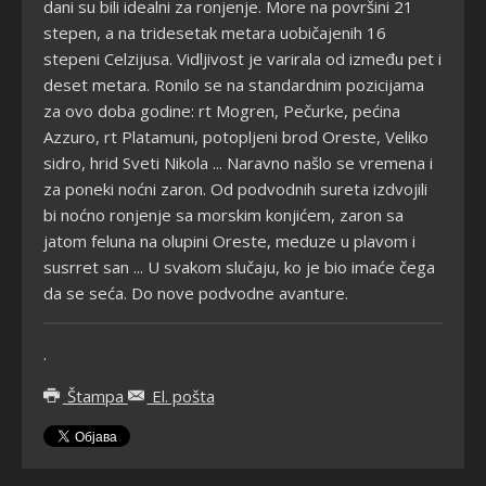
dani su bili idealni za ronjenje. More na površini 21
stepen, a na tridesetak metara uobičajenih 16
stepeni Celzijusa. Vidljivost je varirala od između pet i
deset metara. Ronilo se na standardnim pozicijama
za ovo doba godine: rt Mogren, Pečurke, pećina
Azzuro, rt Platamuni, potopljeni brod Oreste, Veliko
sidro, hrid Sveti Nikola ... Naravno našlo se vremena i
za poneki noćni zaron. Od podvodnih sureta izdvojili
bi noćno ronjenje sa morskim konjićem, zaron sa
jatom feluna na olupini Oreste, meduze u plavom i
susrret san ... U svakom slučaju, ko je bio imaće čega
da se seća. Do nove podvodne avanture.
.
Štampa
El. pošta