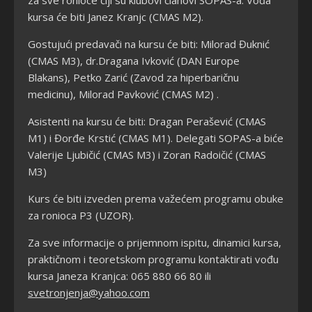
kursa će biti Janez Kranjc (CMAS M2).
Gostujući predavači na kursu će biti: Milorad Đuknić
(CMAS M3), dr.Dragana Ivković (DAN Europe
Blakans), Petko Zarić (Zavod za hiperbaričnu
medicinu), Milorad Pavković (CMAS M2) .
Asistenti na kursu će biti: Dragan Perašević (CMAS
M1) i Đorđe Krstić (CMAS M1).
Delegati SOPAS-a biće
Valerije Ljubičić (CMAS M3) i Zoran Radoičić (CMAS
M3)
Kurs će biti izveden prema važećem programu obuke
za ronioca P3 (UZOR).
Za sve informacije o prijemnom ispitu, dinamici kursa,
praktičnom i teoretskom programu kontaktirati vođu
kursa Janeza Kranjca: 065 880 66 80 ili
svetronjenja@yahoo.com