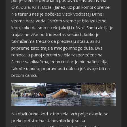
put je krenula petočlana postava u sastavu Ivana
O.K.,Đura, Kris, Boža i Janez, uz pun kombi opreme.
Na terenu nas je dočekao visok vodostaj Drine i
veoma brza voda. Srećom vreme je bilo izuzetno
lepo, tako da smo u celoj akciji i uživali. Sama akcija je
trajala ne više od tridesetak sekundi, koliko je
takmičarima trebalo da preplivaju stazu, ali su
pripreme zato trajale mnogo,mnogo duže. Dva
ronioca, u punoj opremi su bila raspoređena na
čamce sa plivačima,jedan ronilac je bio na liniji cilja,
takođe u punoj pripravnosti dok su još dvoje bili na
brzom čamcu.
Na obali Drine, kod etno sela
Vrh polje okupilo se
preko petstotina stanovnika koji su sa