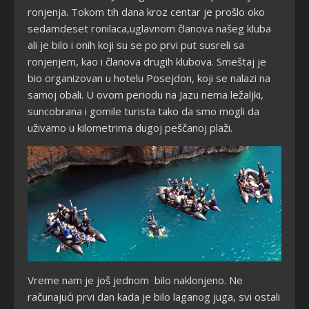
ronjenja. Tokom tih dana kroz centar je prošlo oko
sedamdeset ronilaca,uglavnom članova našeg kluba
ali je bilo i onih koji su se po prvi put susreli sa
ronjenjem, kao i članova drugih klubova. Smeštaj je
bio organizovan u hotelu Posejdon, koji se nalazi na
samoj obali. U ovom periodu na Jazu nema ležaljki,
suncobrana i gomile turista tako da smo mogli da
uživamo u kilometrima dugoj peščanoj plaži.
Vreme nam je još jednom bilo naklonjeno. Ne
računajući prvi dan kada je bilo laganog juga, svi ostali