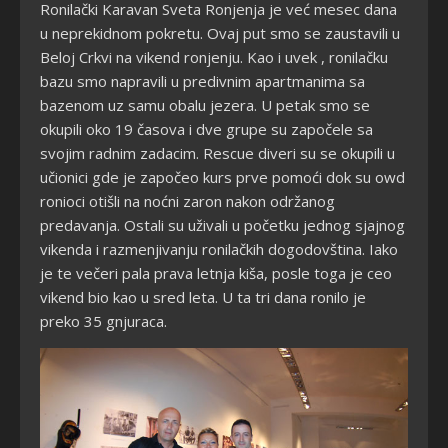
Ronilački Karavan Sveta Ronjenja je već mesec dana
u neprekidnom pokretu. Ovaj put smo se zaustavili u
Beloj Crkvi na vikend ronjenju. Kao i uvek , ronilačku
bazu smo napravili u predivnim apartmanima sa
bazenom uz samu obalu jezera. U petak smo se
okupili oko 19 časova i dve grupe su započele sa
svojim radnim zadacim. Rescue diveri su se okupili u
učionici gde je započeo kurs prve pomoći dok su owd
ronioci otišli na noćni zaron nakon održanog
predavanja. Ostali su uživali u početku jednog sjajnog
vikenda i razmenjivanju ronilačkih dogodovština. Iako
je te večeri pala prava letnja kiša, posle toga je ceo
vikend bio kao u sred leta. U ta tri dana ronilo je
preko 35 gnjuraca.