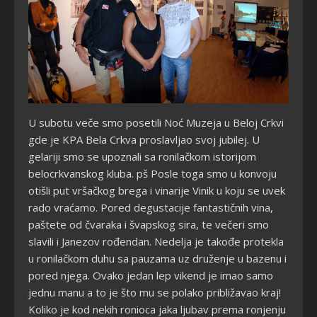
U subotu veče smo posetili Noć Muzeja u Beloj Crkvi
gde je KPA Bela Crkva proslavljao svoj jubilej. U
gelariji smo se upoznali sa ronilačkom istorijom
belocrkvanskog kluba. pš Posle toga smo u konvoju
otišli put vršačkog brega i vinarije Vinik u koju se uvek
rado vraćamo. Pored degustacije fantastičnih vina,
paštete od čvaraka i švapskog sira, te večeri smo
slavili i Janezov rođendan. Nedelja je takođe protekla
u ronilačkom duhu sa pauzama uz druženje u bazenu i
pored njega. Ovako jedan lep vikend je imao samo
jednu manu a to je što mu se polako približavao kraj!
Koliko je kod nekih ronioca jaka ljubav prema ronjenju