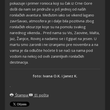
pokazuje i primer ronioca koji su čak iz Crne Gore
došli da nam se pridruže u još jednoj od naših
ronilačkih avantura. Međutim iako se vikend lagano
završavao, atmosfera je i dalje bila pozitivna zbog
ronilačkih eksurzije koje su na pomolu svakog
narednog vikenda... Pred nama su Vis, Zaovine, Malta,
Jaz, Žanjice, Rovinj a nadamo se i Egipat na jesen. U
martu smo zaronili i ne izranjamo pre novembra a na
vama je da odlučite hoćete li se naći sa nama pod
vodom na nekoj od ovih zanimljivih ronilačkih
destinacija.
foto: Ivana O.K. i Janez K.
.
Štampa
El. pošta