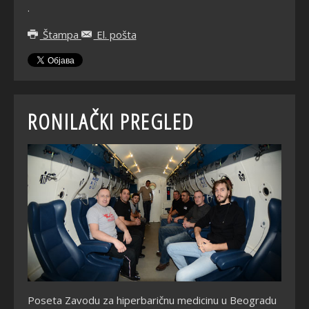
.
Štampa
El. pošta
RONILAČKI PREGLED
Poseta Zavodu za hiperbaričnu medicinu u Beogradu