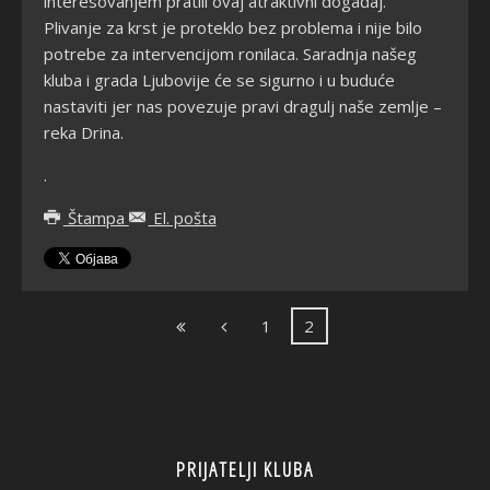
interesovanjem pratili ovaj atraktivni događaj.
Plivanje za krst je proteklo bez problema i nije bilo
potrebe za intervencijom ronilaca. Saradnja našeg
kluba i grada Ljubovije će se sigurno i u buduće
nastaviti jer nas povezuje pravi dragulj naše zemlje –
reka Drina.
.
Štampa
El. pošta
1
2
PRIJATELJI KLUBA