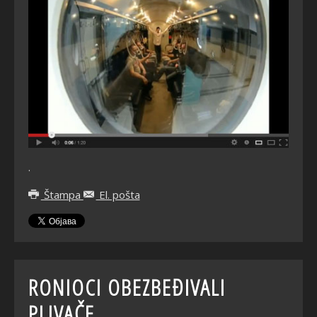
.
Štampa
El. pošta
RONIOCI OBEZBEĐIVALI
PLIVAČE