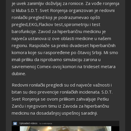
je uvek zanimljiv doživljaj za ronioce. Za vođe ronjenja
iz kluba S.D.T. Svet Ronjenja organizovan je redovni
ronilački pregled koji je podrazumevao opšti
pregled,EKG,Flackov test,spirometriju i test
barofunkcije. Zavod za hiperbaričnu medicinu je
najveća ustanova iz ove oblasti medicine u našem
regionu. Raspolaže sa preko dvadeset hiperbaričnih
komora koje su raspoređene po čitavoj Srbiji. Mi smo
imali priliku da isprobamo simulaciju zarona u
savremenoj Comex-ovoj komori na trideset metara
dubine.
Redovni ronilački pregledi su od najveće važnosti i
bitan su deo prevencije ronilačkih incidenata. S.D.T.
Svet Ronjenja se ovom prilikom zahvaljuje Petku
Zariću i njegovom timu iz Zavoda za hiperbaričnu
medicinu na dosadašnjoj uspešnoj saradnji.