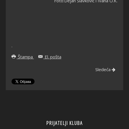
Foto:Dejan Slavković i Ivana O.K.
.
Štampa
El. pošta
Sledeća
PRIJATELJI KLUBA