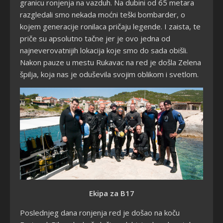
granicu ronjenja na vazduh. Na dubini od 65 metara
razgledali smo nekada moćni teški bombarder, o
kojem generacije ronilaca pričaju legende. I zaista, te
priče su apsolutno tačne jer je ovo jedna od
najneverovatnijih lokacija koje smo do sada obišli.
Nakon pauze u mestu Rukavac na red je došla Zelena
špilja, koja nas je oduševila svojim oblikom i svetlom.
Ekipa za B17
Poslednjeg dana ronjenja red je došao na koču