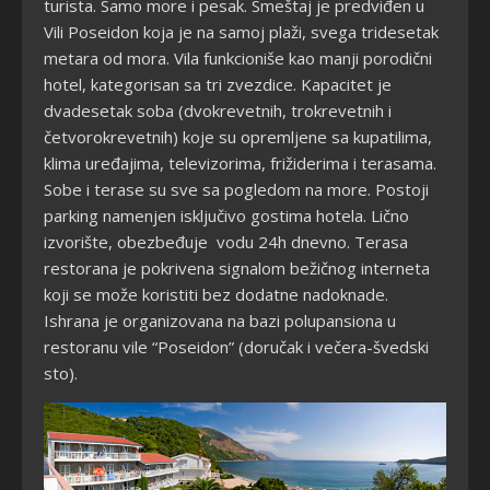
turista. Samo more i pesak. Smeštaj je predviđen u
Vili Poseidon koja je na samoj plaži, svega tridesetak
metara od mora. Vila funkcioniše kao manji porodični
hotel, kategorisan sa tri zvezdice. Kapacitet je
dvadesetak soba (dvokrevetnih, trokrevetnih i
četvorokrevetnih) koje su opremljene sa kupatilima,
klima uređajima, televizorima, frižiderima i terasama.
Sobe i terase su sve sa pogledom na more. Postoji
parking namenjen isključivo gostima hotela. Lično
izvorište, obezbeđuje vodu 24h dnevno. Terasa
restorana je pokrivena signalom bežičnog interneta
koji se može koristiti bez dodatne nadoknade.
Ishrana je organizovana na bazi polupansiona u
restoranu vile “Poseidon” (doru
čak i večera-švedski
sto)
.