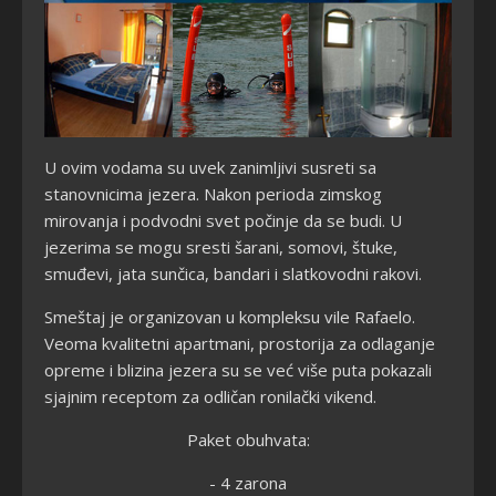
U ovim vodama su uvek zanimljivi susreti sa
stanovnicima jezera. Nakon perioda zimskog
mirovanja i podvodni svet počinje da se budi. U
jezerima se mogu sresti šarani, somovi, štuke,
smuđevi, jata sunčica, bandari i slatkovodni rakovi.
Smeštaj je organizovan u kompleksu vile Rafaelo.
Veoma kvalitetni apartmani, prostorija za odlaganje
opreme i blizina jezera su se već više puta pokazali
sjajnim receptom za odličan ronilački vikend.
Paket obuhvata:
- 4 zarona