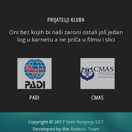
PRIJATELJI KLUBA
Oni bez kojih bi naši zaroni ostali još jedan
log u karnetu a ne priča u filmu i slici
PADI
CMAS
Copyright © 2017
Svet Ronjenja SDT
Developed by the
Radevic Team