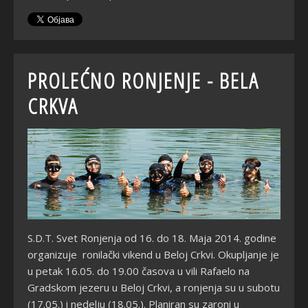
PROLEĆNO RONJENJE - BELA
CRKVA
S.D.T. Svet Ronjenja od 16. do 18. Maja 2014. godine
organizuje ronilački vikend u Beloj Crkvi. Okupljanje je
u petak 16.05. do 19.00 časova u vili Rafaelo na
Gradskom jezeru u Beloj Crkvi, a ronjenja su u subotu
(17.05.) i nedelju (18.05.). Planiran su zaroni u