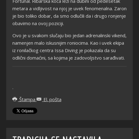
Fortunal. Ribarska koča leži na dubini od pedesetak
metara a vidljivost na njoj je uvek fenomenalna. Zaron
je bio toliko dobar, da smo odlučili da i drugo ronjenje
obavimo na ovoj poziciji.
Ovo je u svakom slučaju bio jedan adrenalinski vikend,
namenjen malo iskusnijim roniocima. Kao i uvek ekipa
iz ronilačkog centra Issa Diving je pokazala da su
odlični domaćini, sa kojima je zadovoljstvo sarađivati.
.
Štampa
El. pošta