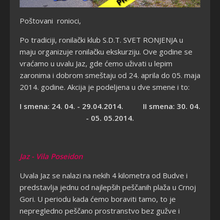
Poštovani ronioci,
Po tradiciji, ronilački klub S.D.T. SVET RONJENJA u
maju organizuje ronilačku ekskurziju. Ove godine se
vraćamo u uvalu Jaz, gde ćemo uživati u lepim
zaronima i dobrom smeštaju od 24. aprila do 05. maja
2014. godine. Akcija je podeljena u dve smene i to:
I smena: 24. 04. - 29.04.2014. II smena: 30. 04.
- 05. 05.2014.
Jaz - Vila Poseidon
Uvala Jaz se nalazi na nekih 4 kilometra od Budve i
predstavlja jednu od najlepših peščanih plaža u Crnoj
Gori. U periodu kada ćemo boraviti tamo, to je
nepregledno peščano prostranstvo bez gužve i