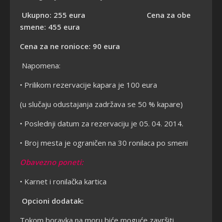
Ukupno: 255 eura Cena za obe
smene: 455 eura
Cena za ne ronioce: 90 eura
Napomena:
• Prilikom rezervacije kapara je 100 eura
(u slučaju odustajanja zadržava se 50 % kapare)
• Poslednji datum za rezervaciju je 05. 04. 2014.
• Broj mesta je ograničen na 30 ronilaca po smeni
Obavezno poneti:
• Karnet i ronilačka kartica
Opcioni dodatak:
Tokom boravka na moru biće moguće završiti