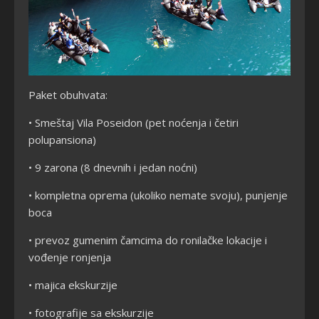
Paket obuhvata:
• Smeštaj Vila Poseidon (pet noćenja i četiri
polupansiona)
• 9 zarona (8 dnevnih i jedan noćni)
• kompletna oprema (ukoliko nemate svoju), punjenje
boca
• prevoz gumenim čamcima do ronilačke lokacije i
vođenje ronjenja
• majica ekskurzije
• fotografije sa ekskurzije