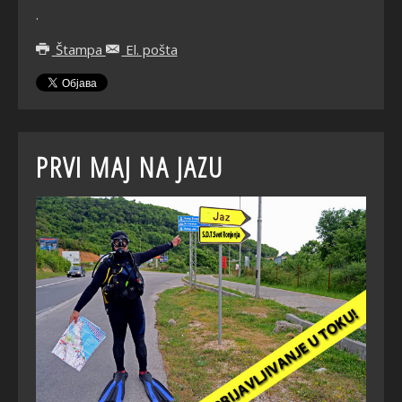
.
Štampa
El. pošta
PRVI MAJ NA JAZU