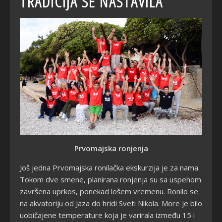
TRADICIJA SE NASTAVILA
Prvomajska ronjenja
Jo
š jedna Prvomajska ronilačka ekskurzija je za nama.
Tokom dve smene, planirana ronjenja su sa uspehom
završena uprkos, ponekad lošem vremenu. Ronilo se
na akvatoriju od Jaza do hridi Sveti Nikola. More je bilo
uobičajene temperature koja je varirala između 15 i