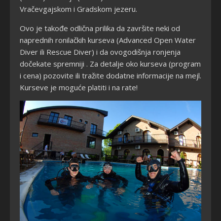
Vračevgajskom i Gradskom jezeru.
Ovo je takođe odlična prilika da završite neki od
naprednih ronilačkih kurseva (Advanced Open Water
Diver ili Rescue Diver) i da ovogodišnja ronjenja
dočekate spremniji . Za detalje oko kurseva (program
i cena) pozovite ili tražite dodatne informacije na mejl.
Kurseve je moguće platiti i na rate!