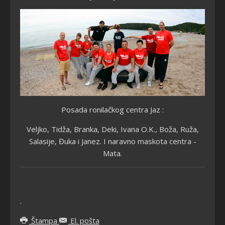
Posada ronilačkog centra Jaz :
Veljko, Tidža, Branka, Deki, Ivana O.K., Boža, Ruža,
Salasije, Đuka i Janez. I naravno maskota centra -
Mata.
.
Štampa
El. pošta