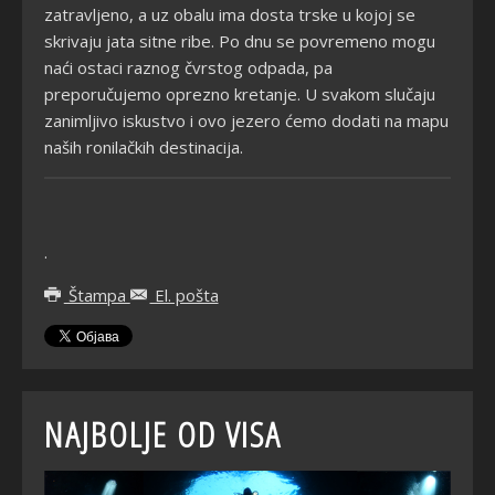
zatravljeno, a uz obalu ima dosta trske u kojoj se
skrivaju jata sitne ribe. Po dnu se povremeno mogu
naći ostaci raznog čvrstog odpada, pa
preporučujemo oprezno kretanje. U svakom slučaju
zanimljivo iskustvo i ovo jezero ćemo dodati na mapu
naših ronilačkih destinacija.
.
Štampa
El. pošta
NAJBOLJE OD VISA