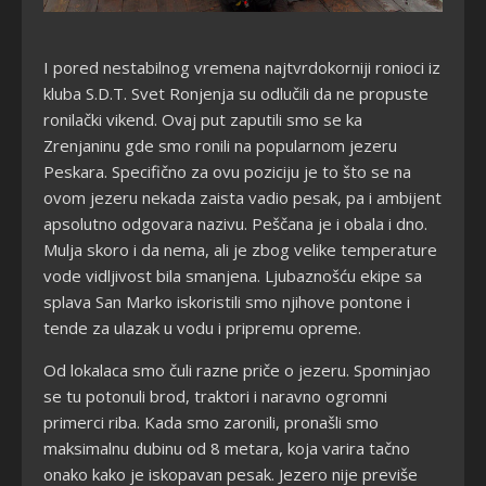
I pored nestabilnog vremena najtvrdokorniji ronioci iz
kluba S.D.T. Svet Ronjenja su odlučili da ne propuste
ronilački vikend. Ovaj put zaputili smo se ka
Zrenjaninu gde smo ronili na popularnom jezeru
Peskara. Specifično za ovu poziciju je to što se na
ovom jezeru nekada zaista vadio pesak, pa i ambijent
apsolutno odgovara nazivu. Peščana je i obala i dno.
Mulja skoro i da nema, ali je zbog velike temperature
vode vidljivost bila smanjena. Ljubaznošću ekipe sa
splava San Marko iskoristili smo njihove pontone i
tende za ulazak u vodu i pripremu opreme.
Od lokalaca smo čuli razne priče o jezeru. Spominjao
se tu potonuli brod, traktori i naravno ogromni
primerci riba. Kada smo zaronili, pronašli smo
maksimalnu dubinu od 8 metara, koja varira tačno
onako kako je iskopavan pesak. Jezero nije previše