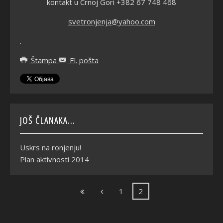
kontakt u Crnoj Gori +382 67 748 468
svetronjenja@yahoo.com
.
Štampa
El. pošta
JOŠ ČLANAKA...
Uskrs na ronjenju!
Plan aktivnosti 2014
1
2