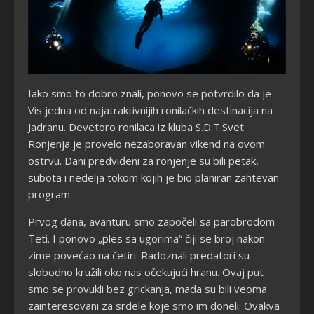
Iako smo to dobro znali, ponovo se potvrdilo da je
Vis jedna od najatraktivnijih ronilačkih destinacija na
Jadranu. Devetoro ronilaca iz kluba S.D.T.Svet
Ronjenja je provelo nezaboravan vikend na ovom
ostrvu. Dani predviđeni za ronjenje su bili petak,
subota i nedelja tokom kojih je bio planiran zahtevan
program.
Prvog dana, avanturu smo započeli sa parobrodom
Teti. I ponovo „ples sa ugorima“ čiji se broj nakon
zime povećao na četiri. Radoznali predatori su
slobodno kružili oko nas očekujući hranu. Ovaj put
smo se provukli bez grickanja, mada su bili veoma
zainteresovani za srdele koje smo im doneli. Ovakva