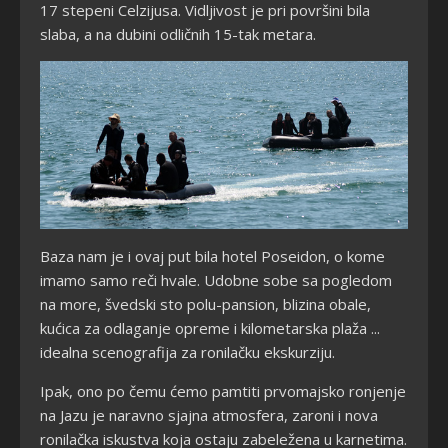
17 stepeni Celzijusa. Vidljivost je pri površini bila
slaba, a na dubini odličnih 15-tak metara.
Baza nam je i ovaj put bila hotel Poseidon, o kome
imamo samo reči hvale. Udobne sobe sa pogledom
na more, švedski sto polu-pansion, blizina obale,
kućica za odlaganje opreme i kilometarska plaža ...
idealna scenografija za ronilačku ekskurziju.
Ipak, ono po čemu ćemo pamtiti prvomajsko ronjenje
na Jazu je naravno sjajna atmosfera, zaroni i nova
ronilačka iskustva koja ostaju zabeležena u karnetima.