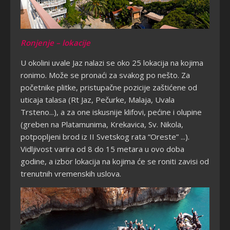
Ronjenje – lokacije
U okolini uvale Jaz nalazi se oko 25 lokacija na kojima
ronimo. Može se pronaći za svakog po nešto. Za
početnike plitke, pristupačne pozicije zaštićene od
uticaja talasa (Rt Jaz, Pečurke, Malaja, Uvala
Trsteno...), a za one iskusnije klifovi, pećine i olupine
(greben na Platamunima, Krekavica, Sv. Nikola,
potpopljeni brod iz II Svetskog rata “Oreste” ...).
Vidljivost varira od 8 do 15 metara u ovo doba
godine, a izbor lokacija na kojima će se roniti zavisi od
trenutnih vremenskih uslova.