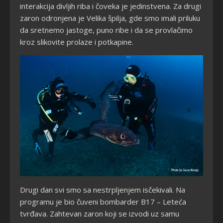
interakcija divljih riba i čoveka je jedinstvena. Za drugi
zaron odronjena je Velika špilja, gde smo imali priluku
da sretnemo jastoge, puno ribe i da se provlačimo
kroz slikovite prolaze i potkapine.
Drugi dan svi smo sa nestrpljenjem isčekivali. Na
programu je bio čuveni bombarder B17 – Leteća
tvrđava. Zahtevan zaron koji se izvodi uz samu