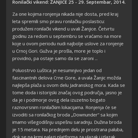
Ronilački vikend: ŽANJICE 25 - 29. Septembar, 2014.
Za one kojima ronjenja nikada nije dosta, pred kraj
leta spremili smo pravu ronilačku poslasticu:
produženi ronilački vikend u uvali Žanjice. Četvrtu
godinu za redom u septembru se vraćamo na more
koje u ovom periodu nudi najbolje uslove za ronjenje
u Crnoj Gori. Gužva je prošla, more je toplo i
providno, pa ostaje samo da se zaroni ...
Poluostrvo Luštica je nesumnjivo jedan od
fascinantnih delova Crne Gore, a uvala Žanjic možda
najlepša plaža u ovom delu Jadranskog mora. Kada se
tome doda i istorijski značaj ovog područja, jasno je
da je i podmorje ovog dela izuzetno bogato
raznovrsnim ronilačkim lokacijama. Ronjenja će se
izvoditi sa ronilačkog broda „Downunder“ sa kojim
imamo višegodišnju uspešnu saradnju.
Dužina broda
je 15 metara. Na prednjem delu je prostrana paluba,
dok se na krmi nalazi platforma za ulazak i izlazak