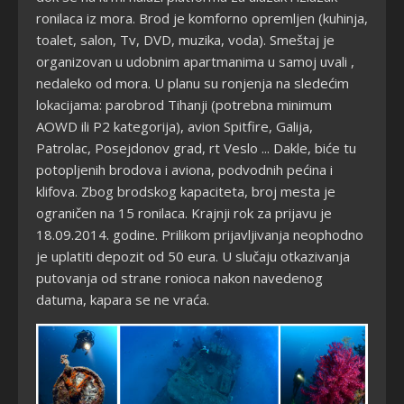
ronilaca iz mora. Brod je komforno opremljen (kuhinja,
toalet, salon, Tv, DVD, muzika, voda).
Smeštaj je
organizovan u udobnim apartmanima u samoj uvali ,
nedaleko od mora. U planu su ronjenja na sledećim
lokacijama: parobrod Tihanji (potrebna minimum
AOWD ili P2 kategorija), avion Spitfire, Galija,
Patrolac, Posejdonov grad, rt Veslo ... Dakle, biće tu
potopljenih brodova i aviona, podvodnih pećina i
klifova. Zbog brodskog kapaciteta, broj mesta je
ograničen na 15 ronilaca. Krajnji rok za prijavu je
18.09.2014. godine. Prilikom prijavljivanja neophodno
je uplatiti depozit od 50 eura. U slučaju otkazivanja
putovanja od strane ronioca nakon navedenog
datuma, kapara se ne vraća.