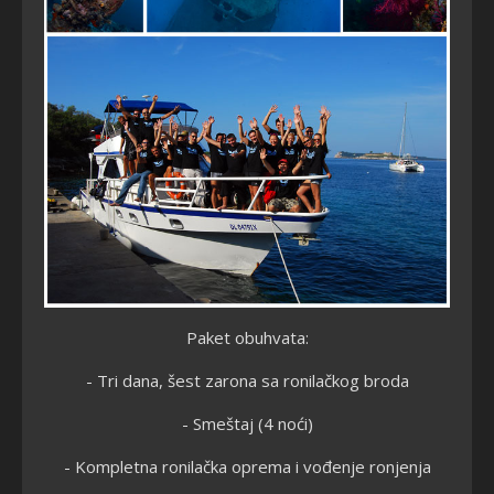
Paket obuhvata:
-
Tri dana, šest zarona sa ronilačkog broda
-
Smeštaj (4 noći)
-
Kompletna ronilačka oprema i vođenje ronjenja