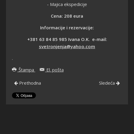
-
Majica ekspedicije
Cena: 208 eura
Informacije i rezervacije:
+381 63 84 85 985 Ivana O.K. e-mail:
svetronjenja@yahoo.com
.
Štampa
El. pošta
Prethodna
Sledeća