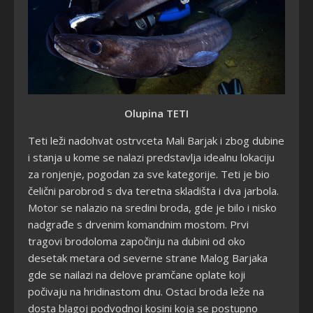
Olupina TETI
Teti leži nadohvat ostrvceta Mali Barjak i zbog dubine
i stanja u kome se nalazi predstavlja idealnu lokaciju
za ronjenje, pogodan za sve kategorije. Teti je bio
čelični parobrod s dva teretna skladišta i dva jarbola.
Motor se nalazio na sredini broda, gde je bilo i nisko
nadgrađe s drvenim komandnim mostom. Prvi
tragovi brodoloma započinju na dubini od oko
desetak metara od severne strane Malog Barjaka
gde se nailazi na delove pramčane oplate koji
počivaju na hridinastom dnu. Ostaci broda leže na
dosta blagoj podvodnoj kosini koja se postupno