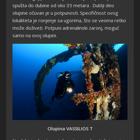
spušta do dubine od oko 35 metara . Dublji deo
olupine očuvan je u potpunosti.
Specifičnost ovog
lokaliteta je ronjenje sa ugorima, što se veoma retko
može doživeti. Potpuni adrenalinski zaronj, moguć
samo na ovoj olupini.
Olupina VASSILIOS T