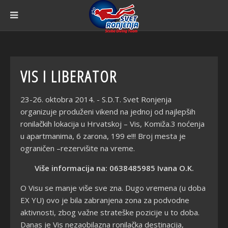
VIS I LIBERATOR
23-26. oktobra 2014. - S.D.T. Svet Ronjenja
organizuje produženi vikend na jednoj od najlepših
ronilačkih lokacija u Hrvatskoj – Vis, Komiža.3 noćenja
u apartmanima, 6 zarona, 199 e!!! Broj mesta je
ograničen –rezervišite na vreme.
Više informacija na: 0638485985 Ivana O.K.
O Visu se manje više sve zna. Dugo vremena (u doba
EX YU) ovo je bila zabranjena zona za podvodne
aktivnosti, zbog važne strateške pozicije u to doba.
Danas je Vis nezaobilazna ronilačka destinacija,