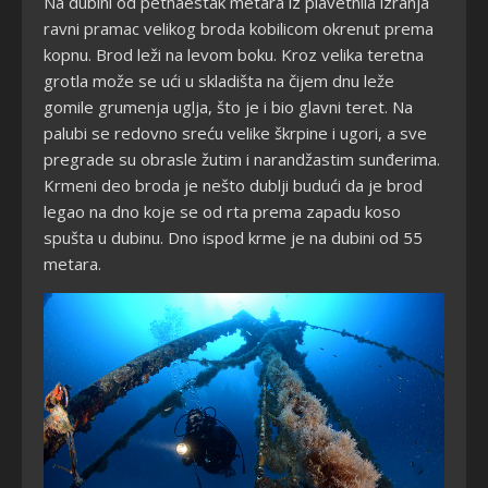
Na dubini od petnaestak metara iz plavetnila izranja
ravni pramac velikog broda kobilicom okrenut prema
kopnu. Brod leži na levom boku. Kroz velika teretna
grotla može se ući u skladišta na čijem dnu leže
gomile grumenja uglja, što je i bio glavni teret. Na
palubi se redovno sreću velike škrpine i ugori, a sve
pregrade su obrasle žutim i narandžastim sunđerima.
Krmeni deo broda je nešto dublji budući da je brod
legao na dno koje se od rta prema zapadu koso
spušta u dubinu. Dno ispod krme je na dubini od 55
metara.