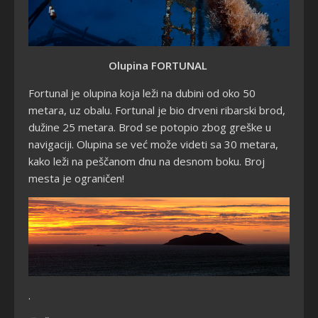
Olupina FORTUNAL
Fortunal je olupina koja leži na dubini od oko 50
metara, uz obalu. Fortunal je bio drveni ribarski brod,
dužine 25 metara. Brod se potopio zbog greške u
navigaciji. Olupina se već može videti sa 30 metara,
kako leži na peščanom dnu na desnom boku.
Broj
mesta je ograničen!
.