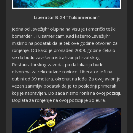
Liberator B-24 “Tulsamerican”
Jedna od
„svežijih“ olupina na Visu je i američki teški
bomarder „Tulsamerican“. Kad kažemo „svežijih“
mislimo na podatak da je tek ove godine otvoren za
ronjenje. Od kako je pronađen 2009. godine čekalo
se da budu završena istraživanja hrvatskog
Restauratorskog zavoda, pa da lokacija bude
otvorena za rekreativne ronioce. Liberator leži na
dubini od 39 metara, okrenut na leđa. Za ovaj avion je
vezan zanimljiv podatak da je to poslednji primerak
koji je napravljen. Do sada nismo ronili na ovoj poziciji.
Doplata za ronjenje na ovoj poziciji je 30 eura.