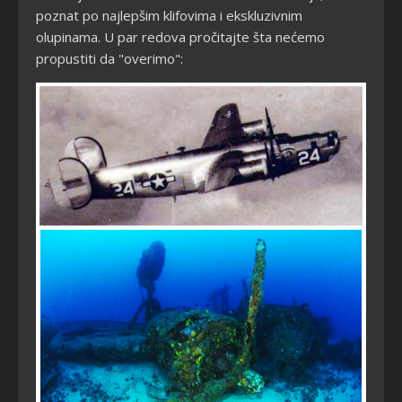
poznat po najlepšim klifovima i ekskluzivnim
olupinama. U par redova pročitajte šta nećemo
propustiti da "overimo":