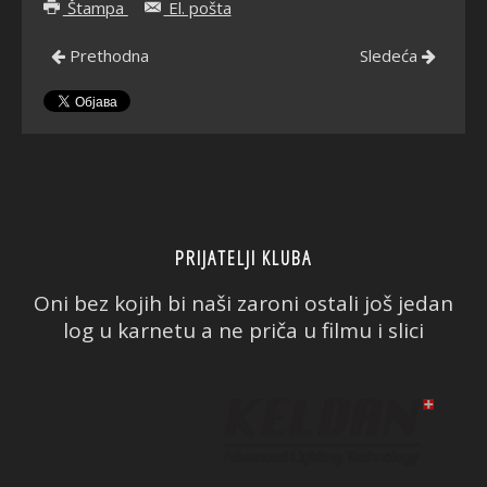
Štampa
El. pošta
Prethodna
Sledeća
PRIJATELJI KLUBA
Oni bez kojih bi naši zaroni ostali još jedan
log u karnetu a ne priča u filmu i slici