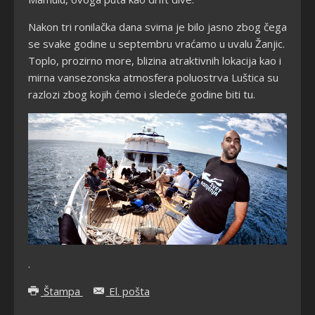
Nakon tri ronilačka dana svima je bilo jasno zbog čega
se svake godine u septembru vraćamo u uvalu Žanjic.
Toplo, prozirno more, blizina atraktivnih lokacija kao i
mirna vansezonska atmosfera poluostrva Luštica su
razlozi zbog kojih ćemo i sledeće godine biti tu.
.
Štampa
El. pošta