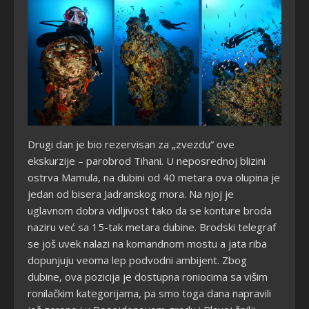
Drugi dan je bio rezervisan za „zvezdu“ ove
ekskurzije – parobrod Tihani. U neposrednoj blizini
ostrva Mamula, na dubini od 40 metara ova olupina je
jedan od bisera Jadranskog mora. Na njoj je
uglavnom dobra vidljivost tako da se konture broda
naziru već sa 15-tak metara dubine. Brodski telegraf
se još uvek nalazi na komandnom mostu a jata riba
dopunjuju veoma lep podvodni ambijent. Zbog
dubine, ova pozicija je dostupna roniocima sa višim
ronilačkim kategorijama, pa smo toga dana napravili