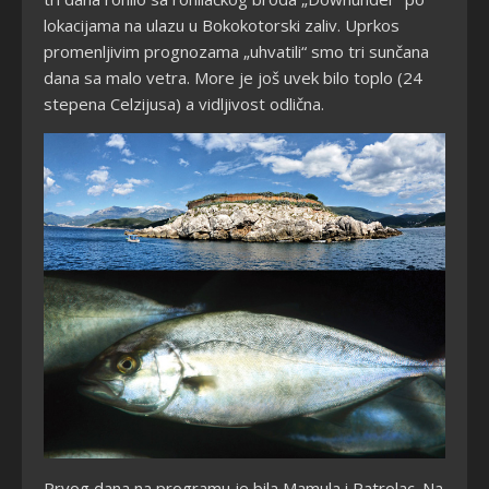
lokacijama na ulazu u Bokokotorski zaliv. Uprkos
promenljivim prognozama „uhvatili“ smo tri sunčana
dana sa malo vetra. More je još uvek bilo toplo (24
stepena Celzijusa) a vidljivost odlična.
Prvog dana na programu je bila Mamula i Patrolac. Na