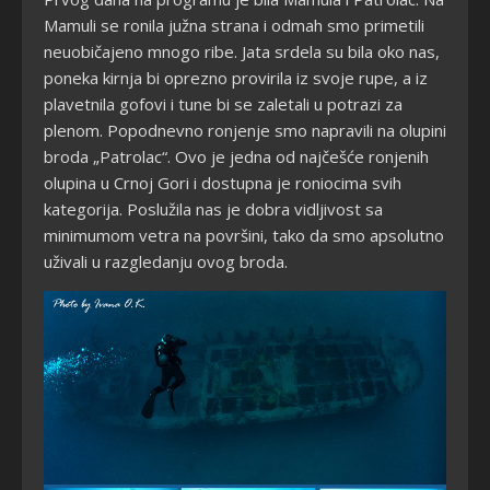
Mamuli se ronila južna strana i odmah smo primetili
neuobičajeno mnogo ribe. Jata srdela su bila oko nas,
poneka kirnja bi oprezno provirila iz svoje rupe, a iz
plavetnila gofovi i tune bi se zaletali u potrazi za
plenom. Popodnevno ronjenje smo napravili na olupini
broda „Patrolac“. Ovo je jedna od najčešće ronjenih
olupina u Crnoj Gori i dostupna je roniocima svih
kategorija. Poslužila nas je dobra vidljivost sa
minimumom vetra na površini, tako da smo apsolutno
uživali u razgledanju ovog broda.