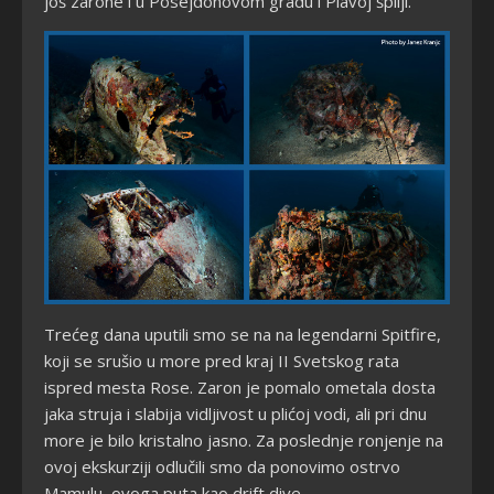
još zarone i u Posejdonovom gradu i Plavoj špilji.
Trećeg dana uputili smo se na na legendarni Spitfire,
koji se srušio u more pred kraj II Svetskog rata
ispred mesta Rose. Zaron je pomalo ometala dosta
jaka struja i slabija vidljivost u plićoj vodi, ali pri dnu
more je bilo kristalno jasno. Za poslednje ronjenje na
ovoj ekskurziji odlučili smo da ponovimo ostrvo
Mamulu, ovoga puta kao drift dive.