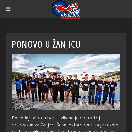
PONOVO U ŽANJICU
Poslednji septembarski vikend je po tradiciji
rezervisan za Žanjice. Šesnaestoro ronilaca je tokom
tri dana ronilo sa ronilačkog broda „Downunder“ po