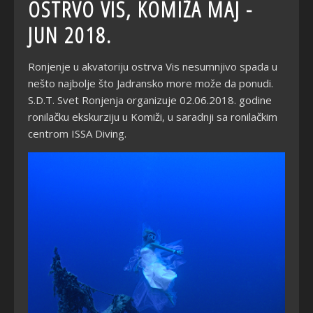
OSTRVO VIS, KOMIŽA MAJ -
JUN 2018.
Ronjenje u akvatoriju ostrva Vis nesumnjivo spada u
nešto najbolje što Jadransko more može da ponudi.
S.D.T. Svet Ronjenja organizuje 02.06.2018. godine
ronilačku ekskurziju u Komiži, u saradnji sa ronilačkim
centrom ISSA Diving.