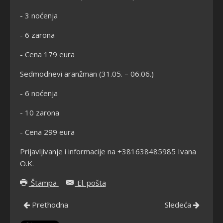
- 3 noćenja
- 6 zarona
- Cena 179 eura
Sedmodnevi aranžman (31.05. – 06.06.)
- 6 noćenja
- 10 zarona
- Cena 299 eura
Prijavljivanje i informacije na +381638485985 Ivana
O.K.
Štampa
El. pošta
Prethodna
Sledeća