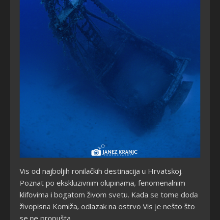
Vis od najboljih ronilačkih destinacija u Hrvatskoj.
Poznat po ekskluzivnim olupinama, fenomenalnim
klifovima i bogatom živom svetu. Kada se tome doda
živopisna Komiža, odlazak na ostrvo Vis je nešto što
se ne propušta.