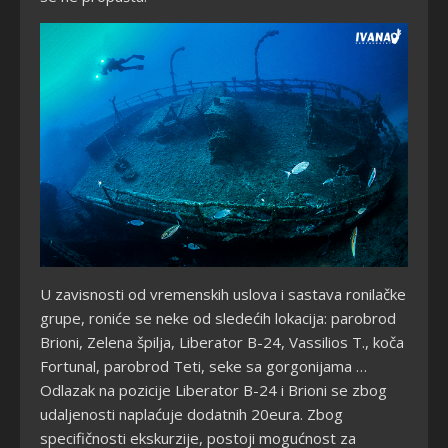
U zavisnosti od vremenskih uslova i sastava ronilačke
grupe, roniće se neke od sledećih lokacija: parobrod
Brioni, Zelena špilja, Liberator B-24, Vassilios T., koča
Fortunal, parobrod Teti, seke sa gorgonijama …
Odlazak na pozicije Liberator B-24 i Brioni se zbog
udaljenosti naplaćuje dodatnih 20eura. Zbog
specifičnosti ekskurzije, postoji mogućnost za