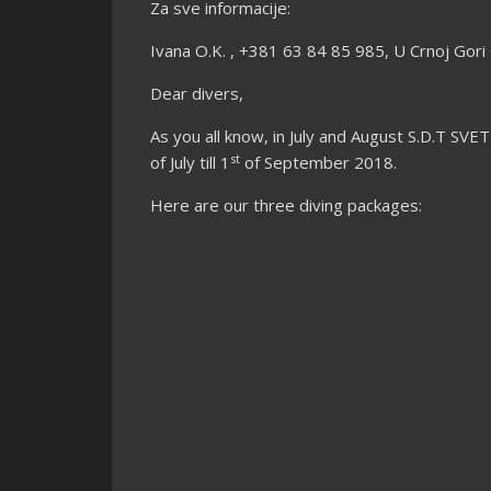
Za sve informacije:
Ivana O.K. , +381 63 84 85 985, U Crnoj Gori
Dear divers,
As you all know, in July and August S.D.T SV
st
of July till 1
of September 2018.
Here are our three diving packages: