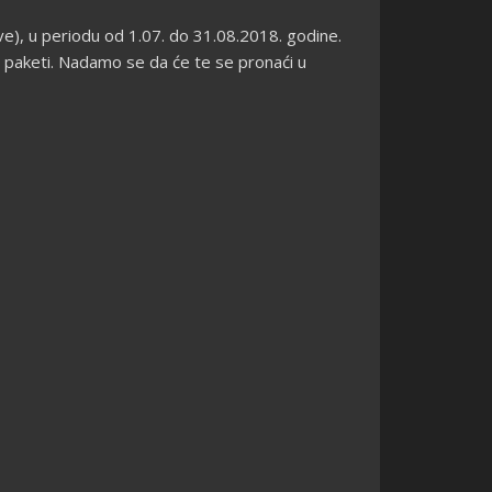
udve), u periodu od 1.07. do 31.08.2018. godine.
ki paketi. Nadamo se da će te se pronaći u