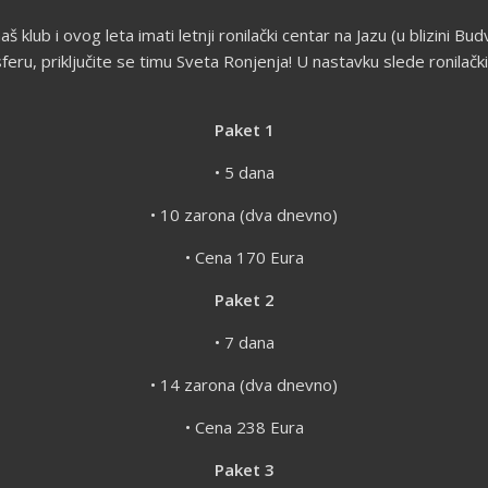
 klub i ovog leta imati letnji ronilački centar na Jazu (u blizini B
feru, priključite se timu Sveta Ronjenja! U nastavku slede ronilač
Paket 1
• 5 dana
• 10 zarona (dva dnevno)
• Cena 170 Eura
Paket 2
• 7 dana
• 14 zarona (dva dnevno)
• Cena 238 Eura
Paket 3