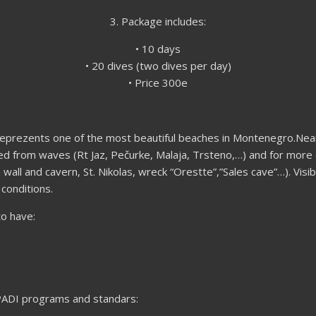
3. Package includes:
• 10 days
• 20 dives (two dives per day)
• Price 300e
reprezents one of the most beautiful beaches in Montenegro.Near 
d from waves (Rt Jaz, Pečurke, Malaja, Trsteno,…) and for more 
 wall and cavern, St. Nikolas, wreck “Orestte”,”Sales cave”…). Visib
conditions.
to have:
y PADI programs and standars: