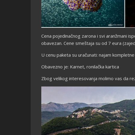
Cena pojedinačnog zarona i svi aranžmani ispo
obavezan. Cene smeštaja su od 7 eura (zajednič
U cenu paketa su uračunati: najam kompletne
Obavezno je: Karnet, ronilačka kartica
Zbog velikog interesovanja molimo vas da r