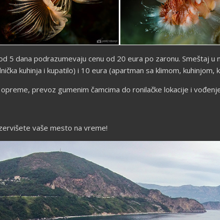
d 5 dana podrazumevaju cenu od 20 eura po zaronu. Smeštaj u našoj
ka kuhinja i kupatilo) i 10 eura (apartman sa klimom, kuhinjom, ku
 opreme, prevoz gumenim čamcima do ronilačke lokacije i vođenje
ezervišete vaše mesto na vreme!