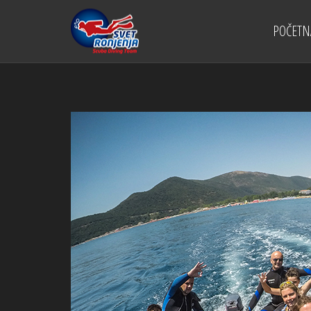
POČETN