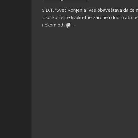
S.D.T. “Svet Ronjenja” vas obaveštava da će naš
Ukoliko želite kvalitetne zarone i dobru atmos
nekom od njih ...