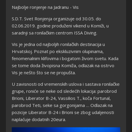
Najbolje ronjenje na Jadranu - Vis
S.D.T. Svet Ronjenja organizuje od 30.05. do
02.06.2019. godine produženi vikend u Komiži, u
saradnji sa ronilačkim centrom ISSA Diving.
Vis je jedna od najboljih ronilačkih destinacija u
Hrvatskoj. Poznat po ekskluzivnim olupinama,
fenomenalnim klifovima i bogatom živom svetu. Kada
se tome doda živopisna Komiža, odlazak na ostrvo
Vis je nešto što se ne propušta.
U zavisnosti od vremenskih uslova i sastava ronilačke
grupe, roniće se neke od sledećih lokacija: parobrod
Brioni, Liberator B-24, Vassilios T., koča Fortunal,
parobrod Teti, seke sa gorgonijama … Odlazak na
pozicije Liberator B-24 i Brioni se zbog udaljenosti
naplaćuje dodatnih 20eura.