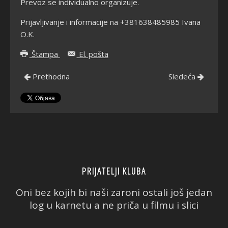
Prevoz se individualno organizuje.
Prijavljivanje i informacije na +381638485985 Ivana
O.K.
Štampa
El. pošta
Prethodna
Sledeća
PRIJATELJI KLUBA
Oni bez kojih bi naši zaroni ostali još jedan
log u karnetu a ne priča u filmu i slici