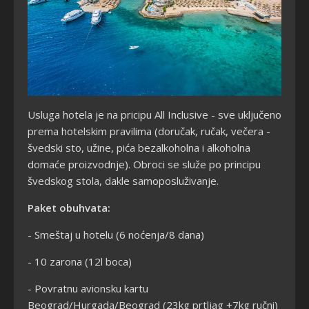
Usluga hotela je na pricipu All Inclusive - sve uključeno
prema hotelskim pravilima (doručak, ručak, večera -
švedski sto, užine, pića bezalkoholna i alkoholna
domaće proizvodnje). Obroci se služe po principu
švedskog stola, dakle samoposluživanje.
Paket obuhvata:
- Smeštaj u hotelu (6 noćenja/8 dana)
- 10 zarona (12l boca)
- Povratnu avionsku kartu
Beograd/Hurgada/Beograd (23kg prtljag +7kg ručni)