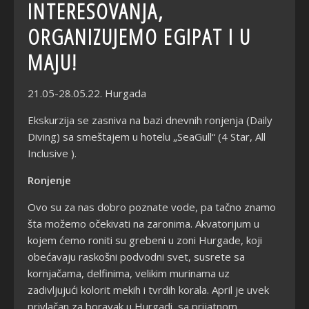
INTERESOVANJA,
ORGANIZUJEMO EGIPAT I U
MAJU!
21.05-28.05.22. Hurgada
Ekskurzija se zasniva na bazi dnevnih ronjenja (Daily
Diving) sa smeštajem u hotelu „SeaGull“ (4 Star, All
Inclusive ).
Ronjenje
Ovo su za nas dobro poznate vode, pa tačno znamo
šta možemo očekivati na zaronima. Akvatorijum u
kojem ćemo roniti su grebeni u zoni Hurgade, koji
obećavaju raskošni podvodni svet, susrete sa
kornjačama, delfinima, velikim murinama uz
zadivljujući kolorit mekih i tvrdih korala. April je uvek
privlačan za boravak u Hurgadi, sa prijatnom