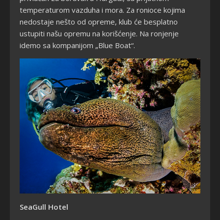
temperaturom vazduha i mora. Za ronioce kojima
nedostaje nešto od opreme, klub će besplatno
ustupiti našu opremu na korišćenje. Na ronjenje
idemo sa kompanijom „Blue Boat“.
SeaGull Hotel