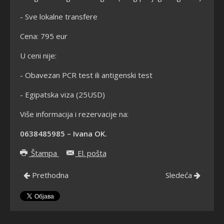
- Sve lokalne transfere
Cena: 795 eur
U ceni nije:
- Obavezan PCR test ili antigenski test
- Egipatska viza (25USD)
Više informacija i rezervacije na:
0638485985 – Ivana OK.
Štampa
El. pošta
Prethodna
Sledeća