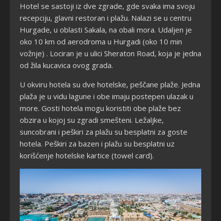
Hotel se sastoji iz dve zgrade, gde svaka ima svoju
recepciju, glavni restoran i plažu. Nalazi se u centru
Hurgade, u oblasti Sakala, na obali mora. Udaljen je
oko 10 km od aerodroma u Hurgadi (oko 10 min
vožnje) . Lociran je u ulici Sheraton Road, koja je jedna
od žila kucavica ovog grada.
U okviru hotela su dve hotelske, peščane plaže. Jedna
plaža je u vidu lagune i obe imaju postepen ulazak u
more. Gosti hotela mogu koristiti obe plaže bez
obzira u kojoj su zgradi smešteni. Ležaljke,
suncobrani i peškiri za plažu su besplatni za goste
hotela. Peškiri za bazen i plažu su besplatni uz
korišćenje hotelske kartice (towel card).