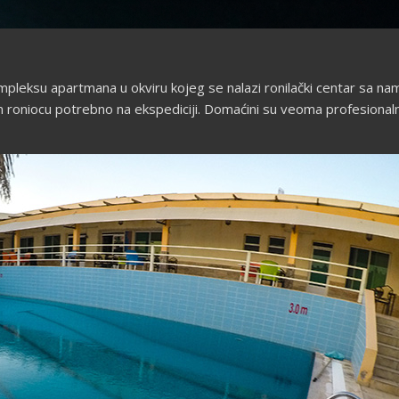
ompleksu apartmana u okviru kojeg se nalazi ronilački centar sa
roniocu potrebno na ekspediciji. Domaćini su veoma profesionalni i