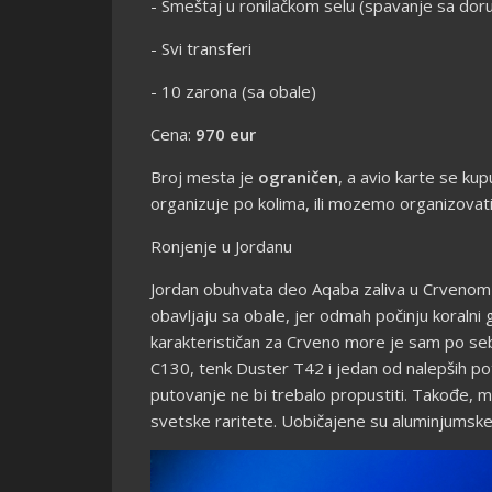
- Smeštaj u ronilačkom selu (spavanje sa do
- Svi transferi
- 10 zarona (sa obale)
Cena:
970 eur
Broj mesta je
ograničen
, a avio karte se ku
organizuje po kolima, ili mozemo organizovati m
Ronjenje u Jordanu
Jordan obuhvata deo Aqaba zaliva u Crvenom 
obavljaju sa obale, jer odmah počinju koralni g
karakterističan za Crveno more je sam po seb
C130, tenk Duster T42 i jedan od nalepših p
putovanje ne bi trebalo propustiti. Takođe, m
svetske raritete. Uobičajene su aluminjumske b