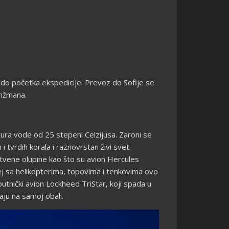
 do početka ekspedicije. Prevoz do Sofije se
anžmana.
ra vode od 25 stepeni Celzijusa. Zaroni se
i tvrdih korala i raznovrstan živi svet
tvene olupine kao što su avion Hercules
j sa helikopterima, topovima i tenkovima ovo
utnički avion Lockheed TriStar, koji spada u
aju na samoj obali.