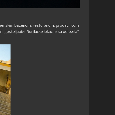
 namenskim bazenom, restoranom, prodavnicom
 gostoljubivi. Ronilačke lokacije su od „sela“