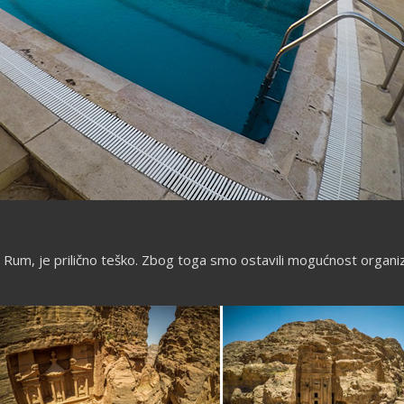
i Rum, je prilično teško. Zbog toga smo ostavili mogućnost organizo