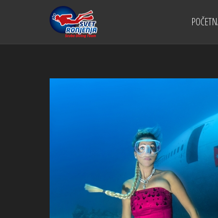
POČETN