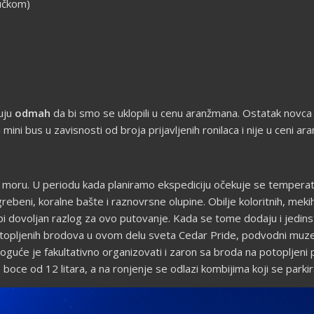
ručkom)
puju
odmah
da bi smo se uklopili u cenu aranžmana. Ostatak novca
ini bus u zavisnosti od broja prijavljenih ronilaca i nije u ceni ar
moru. U periodu kada planiramo ekspediciju očekuje se temperatu
rebeni, koralne bašte i raznovrsne olupine. Obilje koloritnih, mekih 
i dovoljan razlog za ovo putovanje. Kada se tome dodaju i jedins
otopljenih brodova u ovom delu sveta Cedar Pride, podvodni muze
oguće je fakultativno organizovati i zaron sa broda na potopljeni p
oce od 12 litara, a na ronjenje se odlazi kombijima koji se parkir