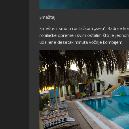
Smeštaj
Smešteni smo u ronilačkom „selu“. Radi se k
ronilačke opreme i svim ostalim što je jednom 
udaljene desetak minuta vožnje kombijem.