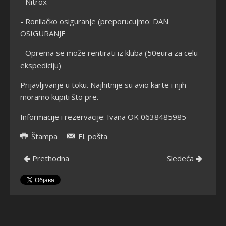
- Nitrox
- Ronilačko osiguranje (preporucujmo:
DAN
OSIGURANJE
- Oprema se može rentirati iz kluba (50eura za celu
ekspediciju)
Prijavljivanje u toku. Najhitnije su avio karte i njih
moramo kupiti što pre.
Informacije i rezervacije: Ivana OK 0638485985
Štampa
El. pošta
Prethodna
Sledeća