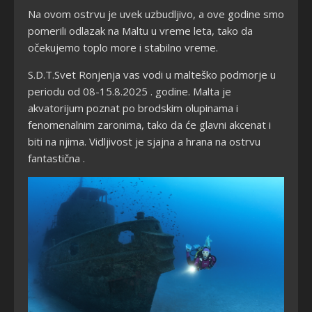
Na ovom ostrvu je uvek uzbudljivo, a ove godine smo
pomerili odlazak na Maltu u vreme leta, tako da
očekujemo toplo more i stabilno vreme.
S.D.T.Svet Ronjenja vas vodi u malteško podmorje u
periodu od 08-15.8.2025 . godine. Malta je
akvatorijum poznat po brodskim olupinama i
fenomenalnim zaronima, tako da će glavni akcenat i
biti na njima. Vidljivost je sjajna a hrana na ostrvu
fantastična .