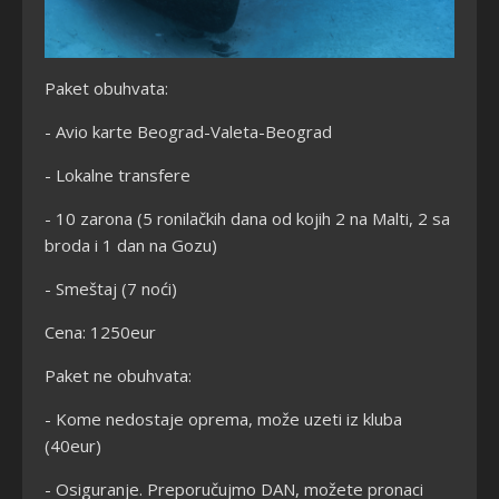
Paket obuhvata:
- Avio karte Beograd-Valeta-Beograd
- Lokalne transfere
- 10 zarona (5 ronilačkih dana od kojih 2 na Malti, 2 sa
broda i 1 dan na Gozu)
- Smeštaj (7 noći)
Cena: 1250eur
Paket ne obuhvata:
- Kome nedostaje oprema, može uzeti iz kluba
(40eur)
- Osiguranje. Preporučujmo DAN, možete pronaci