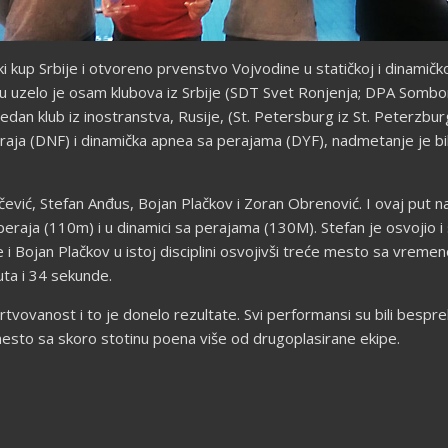
up Srbije i otvoreno prvenstvo Vojvodine u statičkoj i dinamičkoj
u uzelo je osam klubova iz Srbije (SDT Svet Ronjenja; DPA Sombo
dan klub iz inostranstva, Rusije, (St. Petersburg iz St. Peterzburga
raja (DNF) i dinamička apnea sa perajama (DYF), nadmetanje je bi
čević, Stefan Anđus, Bojan Plačkov i Zoran Obrenović. I ovaj put 
raja (110m) i u dinamici sa perajama (130M). Stefan je osvojio i 
je i Bojan Plačkov u istoj disciplini osvojivši treće mesto sa vreme
uta i 34 sekunde.
žrtvovanost i to je donelo rezultate. Svi performansi su bili bespr
esto sa skoro stotinu poena više od drugoplasirane ekipe.