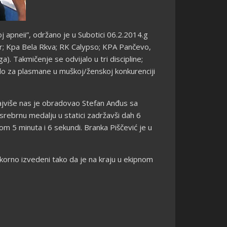
 apneii”, održano je u Subotici 06.2.2014.g
r; Kpa Bela Rkva; RK Calypso; KPA Pančevo,
). Takmičenje se odvijalo u tri discipline;
lo za plasmane u muškoj/ženskoj konkurenciji
najviše nas je obradovao Stefan Anđus sa
srebrnu medalju u statici zadržavši dah 6
nom 5 minuta i 6 sekundi. Branka Piščević je u
ekorno izvedeni tako da je na kraju u ekipnom