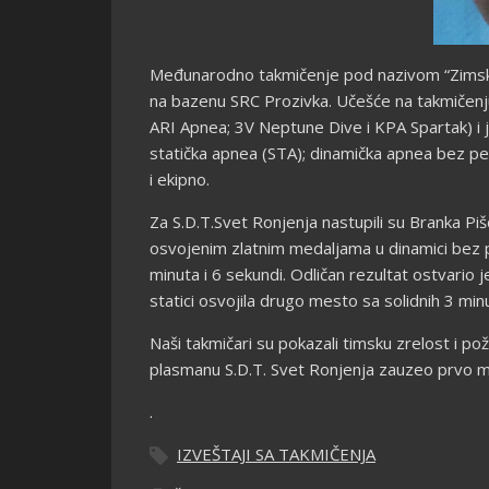
Međunarodno takmičenje pod nazivom “Zimski k
na bazenu SRC Prozivka. Učešće na takmičenj
ARI Apnea; 3V Neptune Dive i KPA Spartak) i je
statička apnea (STA); dinamička apnea bez pe
i ekipno.
Za S.D.T.Svet Ronjenja nastupili su Branka Pi
š
osvojenim zlatnim medaljama u dinamici bez pe
minuta i 6 sekundi. Odličan rezultat ostvario 
statici osvojila drugo mesto sa solidnih 3 min
Naši takmičari su pokazali timsku zrelost i po
plasmanu S.D.T. Svet Ronjenja zauzeo prvo m
.
IZVEŠTAJI SA TAKMIČENJA