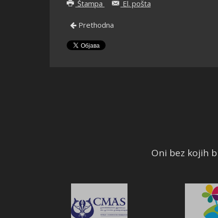
Štampa
El. pošta
Prethodna
Oni bez kojih bi