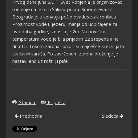
Prvog dana juna S.D.T. Svet Ronjenja je organizovao
ronjenje na jezeru Šalinac pokraj Smedereva. Iz
Beograda je u konvoju pošlo dvadesetak ronilaca.
Prozirnost vode u jezeru, manja od uobičajene za
ovo doba godine, iznosila je 2m. Na površini
temperatura vode je bila prijatnih 22 stepena a na
dnu 15. Tokom zarona ronioci su najčešće sretali jata
sunčanih karaša. Po završenom zaronu druženje je
nastavljeno uz roštilj i piće.
.
Štampa
El. pošta
Prethodna
Sledeća