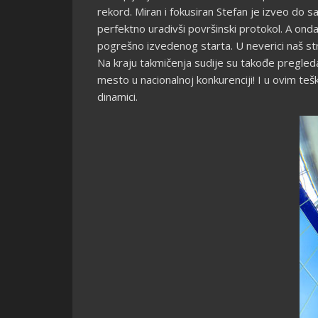
rekord. Miran i fokusiran Stefan je izveo do 
perfektno uradivši površinski protokol. A onda
pogrešno izvedenog starta. U neverici naš st
Na kraju takmičenja sudije su takođe pregledal
mesto u nacionalnoj konkurenciji! I u ovim te
dinamici.