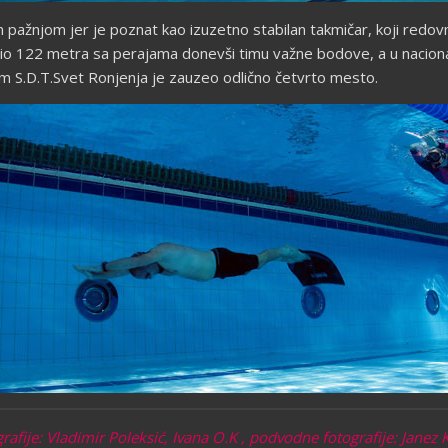
m pažnjom jer je poznat kao izuzetno stabilan takmičar, koji redo
nio 122 metra sa perajama donevši timu važne bodove, a u nacional
.D.T.Svet Ronjenja je zauzeo odlično četvrto mesto.
rafije: Vladimir Poleksić, Ivana O.K , p
odvodne fotografije: Janez 