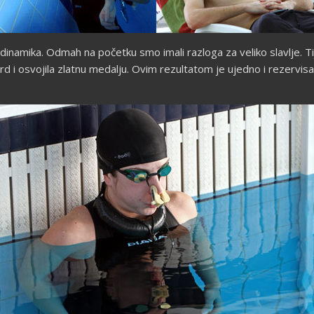
namika. Odmah na početku smo imali razloga za veliko slavlje. Tija
ord i osvojila zlatnu medalju. Ovim rezultatom je ujedno i rezerv