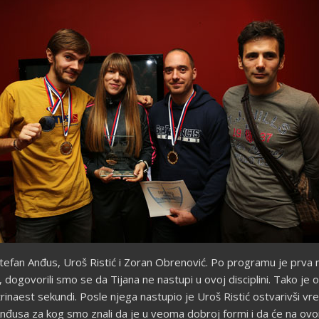
Stefan Anđus, Uroš Ristić i Zoran Obrenović. Po programu je prva n
, dogovorili smo se da Tijana ne nastupi u ovoj disciplini. Tako je
trinaest sekundi. Posle njega nastupio je Uroš Ristić ostvarivši vre
nđusa za kog smo znali da je u veoma dobroj formi i da će na ovom