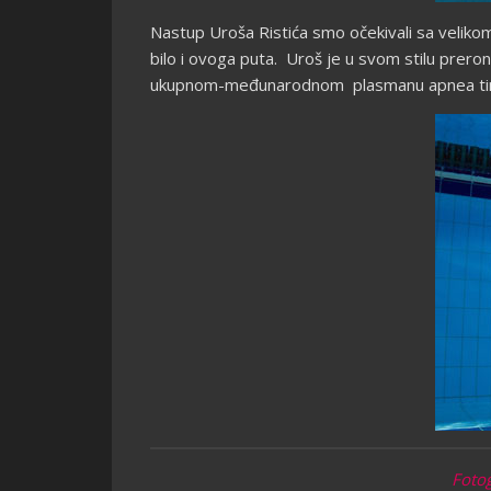
Nastup Uroša Ristića smo očekivali sa veliko
bilo i ovoga puta. Uroš je u svom stilu prero
ukupnom-međunarodnom plasmanu apnea tim S
Fotog