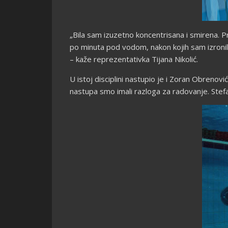
„Bila sam izuzetno koncentrisana i smirena. P
po minuta pod vodom, nakon kojih sam izronil
– kaže reprezentativka Tijana Nikolić.
U istoj disciplini nastupio je i Zoran Obrenovi
nastupa smo imali razloga za radovanje. Stefa