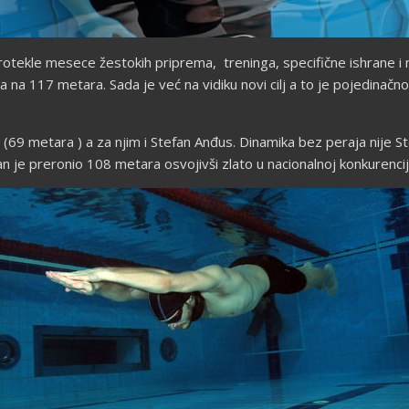
rotekle mesece žestokih priprema, treninga, specifične ishrane i 
a na 117 metara. Sada je već na vidiku novi cilj a to je pojedina
ć (69 metara ) a za njim i Stefan Anđus. Dinamika bez peraja nije St
n je preronio 108 metara osvojivši zlato u nacionalnoj konkurenciji