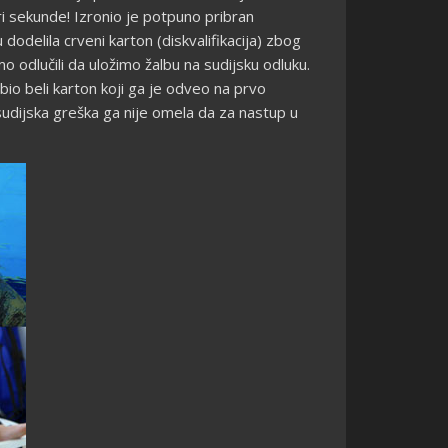
ri sekunde! Izronio je potpuno pribran
odelila crveni karton (diskvalifikacija) zbog
odlučili da uložimo žalbu na sudijsku odluku.
bio beli karton koji ga je odveo na prvo
sudijska greška ga nije omela da za nastup u