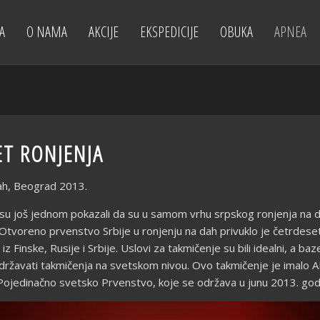
A
O NAMA
AKCIJE
EKSPEDICIJE
OBUKA
APNEA
VET RONJENJA
dah, Beograd 2013.
su još jednom pokazali da su u samom vrhu srpskog ronjenja na dah,
voreno prvenstvo Srbije u ronjenju na dah privuklo je četrdeset t
iz Finske, Rusije i Srbije. Uslovi za takmičenje su bili idealni, a 
ržavati takmičenja na svetskom nivou. Ovo takmičenje je imalo AID
za Pojedinačno svetsko Prvenstvo, koje se održava u junu 2013. g