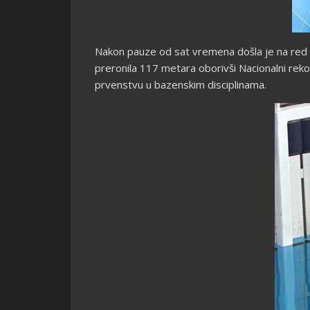
Nakon pauze od sat vremena došla je na red di
preronila 117 metara oborivši Nacionalni rek
prvenstvu u bazenskim disciplinama.