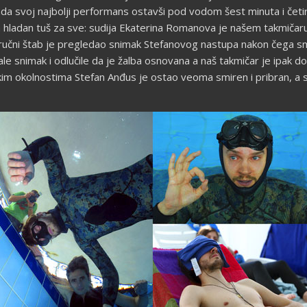
sada svoj najbolji performans ostavši pod vodom šest minuta i četi
 hladan tuš za sve: sudija Ekaterina Romanova je našem takmičaru d
ručni štab je pregledao snimak Stefanovog nastupa nakon čega smo 
e snimak i odlučile da je žalba osnovana a naš takmičar je ipak do
škim okolnostima Stefan Anđus je ostao veoma smiren i pribran, a 