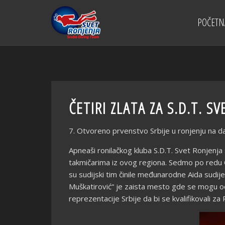
POČETN
ČETIRI ZLATA ZA S.D.T. S
7. Otvoreno prvenstvo Srbije u ronjenju na 
Apneaši ronilačkog kluba S.D.T. Svet Ronjenja 
takmičarima iz ovog regiona. Sedmo po redu Ot
su sudijski tim činile međunarodne Aida sudije 
Muškatirović“ je zaista mesto gde se mogu od
reprezentacije Srbije da bi se kvalifikovali 