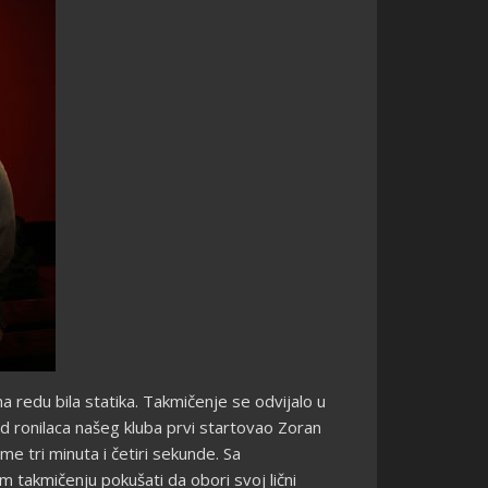
a redu bila statika. Takmičenje se odvijalo u
 od ronilaca našeg kluba prvi startovao Zoran
me tri minuta i četiri sekunde. Sa
 takmičenju pokušati da obori svoj lični