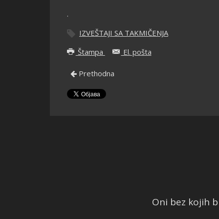
.
IZVEŠTAJI SA TAKMIČENJA
Štampa
El. pošta
Prethodna
Oni bez kojih bi