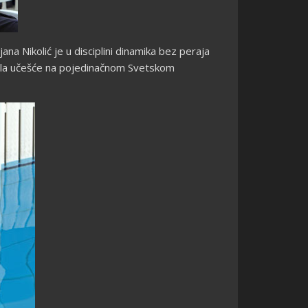
na Nikolić je u disciplini dinamika bez peraja
isala učešće na pojedinačnom Svetskom