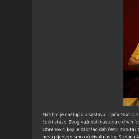
Naš tim je nastupio u sastavu Tijana Nikolić, 
četiri staze. Zbog važnosti nastupa u dinamici
Obrenović, koji je zadržao dah četiri minuta i 
nestrpljenjem smo očekivali nastup Stefana A