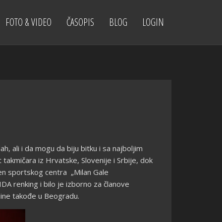
FOTO & VIDEO
ČASOPIS
BLOG
LOGIN
 ali i da mogu da biju bitku i sa najboljim
akmičara iz Hrvatske, Slovenije i Srbije, dok
bazen sportskog centra „Milan Gale
A renking i bilo je izborno za članove
odine takođe u Beogradu.