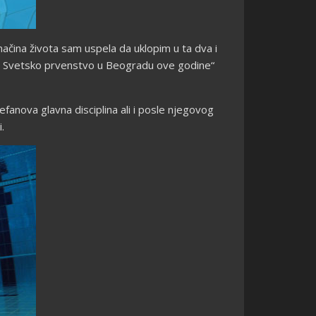
načina života sam uspela da uklopim u ta dva i
čno Svetsko prvenstvo u Beogradu ove godine“
efanova glavna disciplina ali i posle njegovog
.