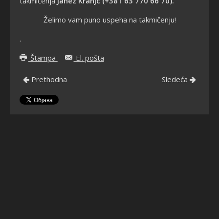
takmičenja
Janez Kranjc (+381 63 770 66 70).
Želimo vam puno uspeha na takmičenju!
.
Štampa
El. pošta
Prethodna
Sledeća