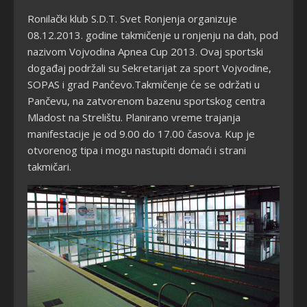
Ronilački klub S.D.T. Svet Ronjenja organizuje
08.12.2013. godine takmičenje u ronjenju na dah, pod
nazivom Vojvodina Apnea Cup 2013. Ovaj sportski
događaj podržali su Sekretarijat za sport Vojvodine,
SOPAS i grad Pančevo.Takmičenje će se održati u
Pančevu, na zatvorenom bazenu sportskog centra
Mladost na Strelištu. Planirano vreme trajanja
manifestacije je od 9.00 do 17.00 časova. Kup je
otvorenog tipa i mogu nastupiti domaći i strani
takmičari.