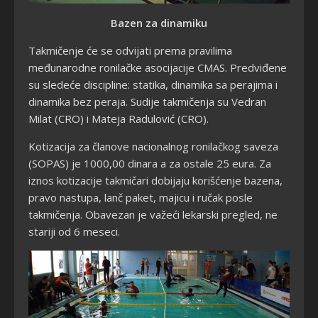
Bazen za dinamiku
Takmičenje će se odvijati prema pravilima
međunarodne ronilačke asocijacije CMAS. Predviđene
su sledeće discipline: statika, dinamika sa perajima i
dinamika bez peraja. Sudije takmičenja su Vedran
Milat (CRO) i Mateja Radulović (CRO).
Kotizacija za članove nacionalnog ronilačkog saveza
(SOPAS) je 1000,00 dinara a za ostale 25 eura. Za
iznos kotizacije takmičari dobijaju korišćenje bazena,
pravo nastupa, lanč paket, majicu i ručak posle
takmičenja. Obavezan je važeći lekarski pregled, ne
stariji od 6 meseci.