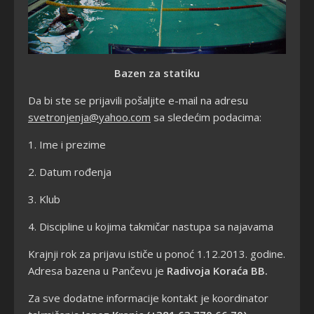
Bazen za statiku
Da bi ste se prijavili pošaljite e-mail na adresu
svetronjenja@yahoo.com
sa sledećim podacima:
1.
Ime i prezime
2.
Datum rođenja
3.
Klub
4.
Discipline u kojima takmičar nastupa sa najavama
Krajnji rok za prijavu ističe u ponoć 1.12.2013. godine.
Adresa bazena u Pančevu je
Radivoja Koraća BB.
Za sve dodatne informacije kontakt je koordinator