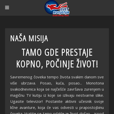
NAŠA MISIJA
TAMO GDE PRESTAJE
KOPNO, POČINJE ŽIVOT!
Savremenog čoveka tempo života svakim danom sve
više ubrzava. Posao, kuća, posao... Monotona
svakodnevnica koja se najčešće završava zurenjem u
magičnu TV kutiju iz koje se izlivaju nestvarne slike.
Ugasite televizor! Postanite aktivni učesnik svoje
lične avanture, koja će vas odvesti u prapostojbinu
čoveka. Vratite se tamo odakle je život došao – ispod