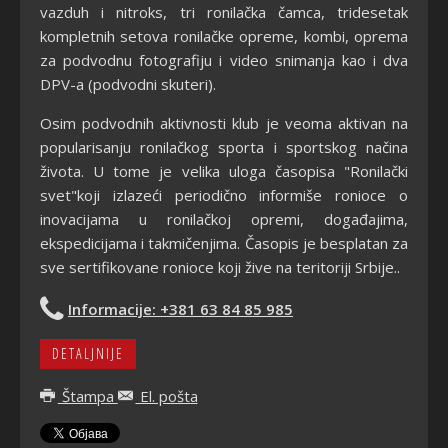
vazduh i nitroks, tri ronilačka čamca, tridesetak
kompletnih setova ronilačke opreme, kombi, oprema
za podvodnu fotografiju i video snimanja kao i dva
DPV-a (podvodni skuteri).
Osim podvodnih aktivnosti klub je veoma aktivan na
popularisanju ronilačkog sporta i sportskog načina
života. U tome je velika uloga časopisa "Ronilački
svet"koji izlazeći periodično informiše ronioce o
inovacijama u ronilačkoj opremi, događajima,
ekspedicijama i takmičenjima. Časopis je besplatan za
sve sertifikovane ronioce koji žive na teritoriji Srbije..
Informacije: +381 63 84 85 985
DETALJNIJE
Štampa
El. pošta