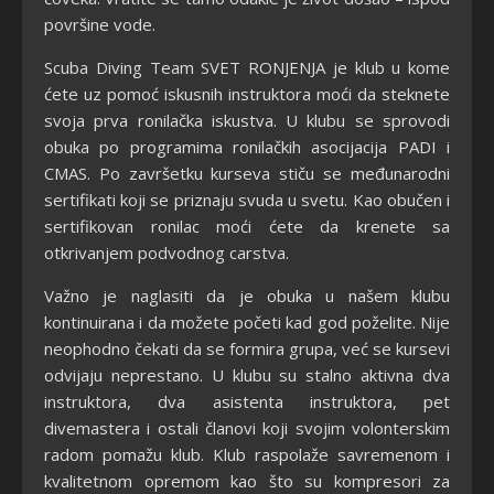
površine vode.
Scuba Diving Team SVET RONJENJA je klub u kome
ćete uz pomoć iskusnih instruktora moći da steknete
svoja prva ronilačka iskustva. U klubu se sprovodi
obuka po programima ronilačkih asocijacija PADI i
CMAS. Po završetku kurseva stiču se međunarodni
sertifikati koji se priznaju svuda u svetu. Kao obučen i
sertifikovan ronilac moći ćete da krenete sa
otkrivanjem podvodnog carstva.
Važno je naglasiti da je obuka u našem klubu
kontinuirana i da možete početi kad god poželite. Nije
neophodno čekati da se formira grupa, već se kursevi
odvijaju neprestano. U klubu su stalno aktivna dva
instruktora, dva asistenta instruktora, pet
divemastera i ostali članovi koji svojim volonterskim
radom pomažu klub. Klub raspolaže savremenom i
kvalitetnom opremom kao što su kompresori za