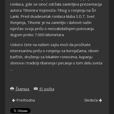
ronilaca, gde se sinoć održala zanimljiva prezentacija
autora Tihomira Vojnovića-Tihog o ronjenju na Šri
Lanki. Pred dvadesetak ronilaca kluba S.D.T. Svet
Ronjenja, Tihomir je na zanimljiv i duhovit način
ispričao svoju priču o nesvakidašnjem putovanju
dugom preko 7.000 kilometara.
Uskoro ćete na našem sajtu moći da pročitate
interesantnu priču o ronjenju sa kornjačama, ribom
batfish, druženju sa lokalnim roniocima, kupanju
slonova i tradiciji ribarenja i pecanja u tom delu sveta
...
.
Štampa
El. pošta
Prethodna
Sledeća