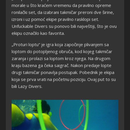
morale u što kraćem vremenu da pravilno opreme
ronilački set, da izabrani takmičar preroni dve širine,
izroni i uz pomoć ekipe pravilno rasklopi set.
Unfuckable Divers su ponovo bili najveštiji, što je ovu
ekipu označilo kao favorita.
„Proturi loptu“ je igra koja započinje plivanjem sa
loptom do potopljenog obruča, kod kojeg takmičar
zaranja i prolazi sa loptom kroz njega. Na drugom
kraju bazena ga čeka saigrač. Nakon predaje lopte
drugi takmičar ponavlja postupak. Pobednik je ekipa
koja se prva vrati na početnu poziciju. Ovaj put to su
bili Lazy Divers.