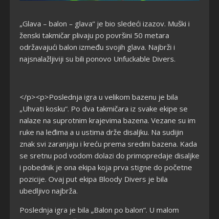
„Glava – balon – glava“ je bio sledeći izazov. Muški i
ženski takmičar plivaju po površini 50 metara
održavajući balon između svojih glava. Najbrži i
najsnalažljiviji su bili ponovo Unfuckable Divers.
</p><p>Poslednja igra u velikom bazenu je bila
„Uhvati kosku“. Po dva takmičara iz svake ekipe se
nalaze na suprotnim krajevima bazena. Vezane su im
ruke na leđima a u ustima drže disaljku. Na sudijin
znak svi zaranjaju i kreću prema sredini bazena. Kada
se sretnu pod vodom dolazi do primopredaje disaljke
i pobednik je ona ekipa koja prva stigne do početne
pozicije. Ovaj put ekipa Bloody Divers je bila
ubedljivo najbrža.
Poslednja igra je bila „Balon po balon“. U malom