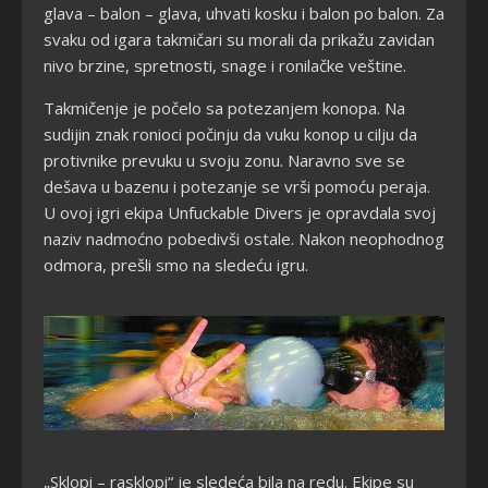
glava – balon – glava, uhvati kosku i balon po balon. Za
svaku od igara takmičari su morali da prikažu zavidan
nivo brzine, spretnosti, snage i ronilačke veštine.
Takmičenje je počelo sa potezanjem konopa. Na
sudijin znak ronioci počinju da vuku konop u cilju da
protivnike prevuku u svoju zonu. Naravno sve se
dešava u bazenu i potezanje se vrši pomoću peraja.
U ovoj igri ekipa Unfuckable Divers je opravdala svoj
naziv nadmoćno pobedivši ostale. Nakon neophodnog
odmora, prešli smo na sledeću igru.
„Sklopi – rasklopi“ je sledeća bila na redu. Ekipe su