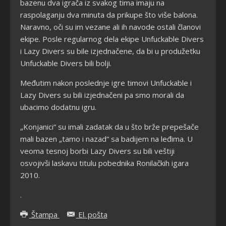
bazenu dva igrača iz svakog tima imaju na
raspolaganju dva minuta da prikupe što više balona.
Naravno, oči su im vezane ali ih navode ostali članovi
ekipe. Posle regularnog dela ekipe Unfuckable Divers
i Lazy Divers su bile izjednačene, da bi u produžetku
Unfuckable Divers bili bolji.
Međutim nakon poslednje igre timovi Unfuckable i
Lazy Divers su bili izjednačeni pa smo morali da
ubacimo dodatnu igru.
„Konjanici“ su imali zadatak da u što brže prepešače
mali bazen „tamo i nazad“ sa badijem na leđima. U
veoma tesnoj borbi Lazy Divers su bili veštiji
osvojivši laskavu titulu pobednika Ronilačkih igara
2010.
.
Štampa
El. pošta