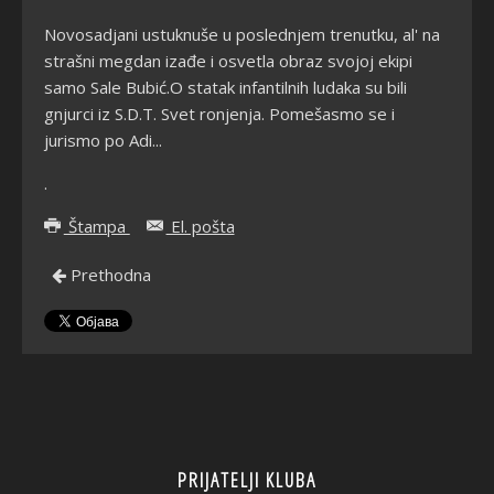
Novosadjani ustuknuše u poslednjem trenutku, al' na
strašni megdan izađe i osvetla obraz svojoj ekipi
samo Sale Bubić.O statak infantilnih ludaka su bili
gnjurci iz S.D.T. Svet ronjenja. Pomešasmo se i
jurismo po Adi...
.
Štampa
El. pošta
Prethodna
PRIJATELJI KLUBA