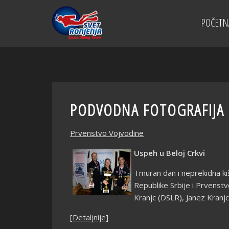
POČETN
PODVODNA FOTOGRAFIJA
Prvenstvo Vojvodine
Uspeh u Beloj Crkvi
Tmuran dan i neprekidna kiš
Republike Srbije i Prvenstv
Kranjc (DSLR), Janez Kranj
[Detaljnije]