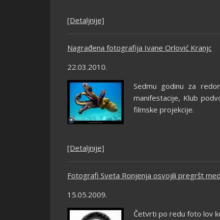
[Detaljnije]
Nagrađena fotografija Ivane Orlović Kranjc
22.03.2010.
Sedmu godinu za redom,
manifestacije, Klub podv
filmske projekcije.
[Detaljnije]
Fotografi Sveta Ronjenja osvojili pregršt med
15.05.2009.
Četvrti po redu foto lov k