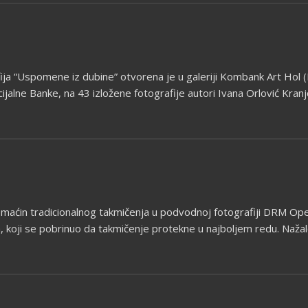
fija “Uspomene iz dubine” otvorena je u galeriji Kombank Art Ho
lne Banke, na 43 izložene fotografije autori Ivana Orlović Kranjc i
domaćin tradicionalnog takmičenja u podvodnoj fotografiji DRM Op
, koji se pobrinuo da takmičenje protekne u najboljem redu. Nažalost