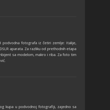
podvodna fotografa iz četiri zemlje: Italije,
i DSLR aparata. Za razliku od prethodnih etapa
mbijent sa modelom, makro i riba. Za foto tim
vić.
g kupa u podvodnoj fotografiji, zajedno sa