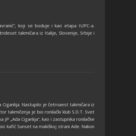
ranić“, koji se boduje i kao etapa IUPC-a.
deset takmičara iz Italije, Slovenije, Srbije i
.
iganlija. Nastupilo je četrnaest takmičara iz
tor takmičenja je bio ronilački klub S.D.T. Svet
 JP „Ada Ciganlija“, kao i zastupnika ronilačke
kafić Sunset na makiškoj strani Ade. Nakon