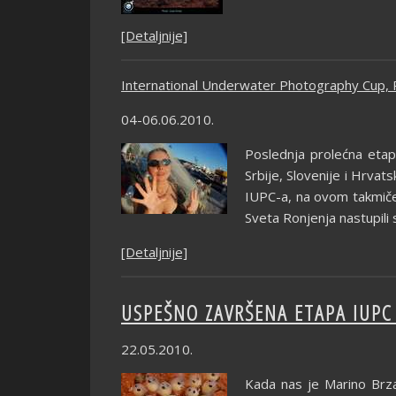
[Detaljnije]
International Underwater Photography Cup, 
04-06.06.2010.
Poslednja prolećna etapa
Srbije, Slovenije i Hrvat
IUPC-a, na ovom takmičen
Sveta Ronjenja nastupili 
[Detaljnije]
USPEŠNO ZAVRŠENA ETAPA IUPC 
22.05.2010.
Kada nas je Marino Brz