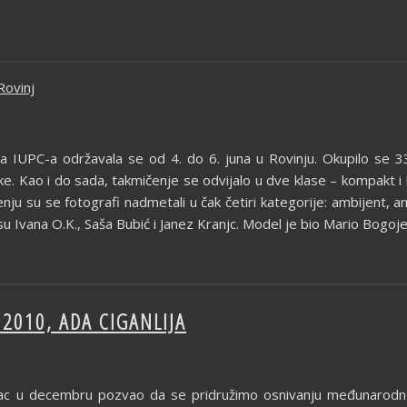
Rovinj
 IUPC-a održavala se od 4. do 6. juna u Rovinju. Okupilo se 33 
ske. Kao i do sada, takmičenje se odvijalo u dve klase – kompakt 
ju su se fotografi nadmetali u čak četiri kategorije: ambijent, a
su Ivana O.K., Saša Bubić i Janez Kranjc. Model je bio Mario Bogoje
2010, ADA CIGANLIJA
ac u decembru pozvao da se pridružimo osnivanju međunarodno