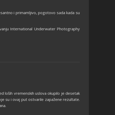
eresantno i primamljivo, pogotovo sada kada su
snivanju International Underwater Photography
red loših vremenskih uslova okupilo je desetak
oje su i ovaj put ostvarile zapažene rezultate.
ana.