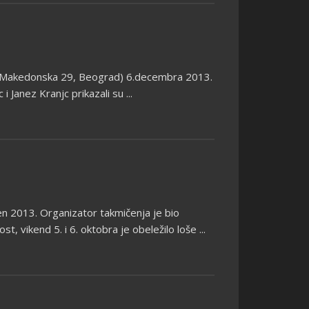
l (Makedonska 29, Beograd) 6.decembra 2013.
 Janez Kranjc prikazali su ...
en 2013. Organizator takmičenja je bio
, vikend 5. i 6. oktobra je obeležilo loše ...