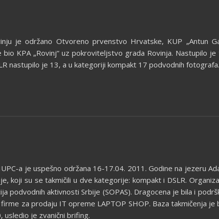
inju je održano Otvoreno prvenstvo Hrvatske, KUP „Antun Gav
bio KPA „Rovinj“ uz pokroviteljstvo grada Rovinja. Nastupilo je tri
LR nastupilo je 13, a u kategoriji kompakt 17 podvodnih fotografa
UPC-a je uspešno održana 16-17.04. 2011. Godine na jezeru Ada C
ije, koji su se takmičili u dve kategorije: kompakt i DSLR. Organiza
a podvodnih aktivnosti Srbije (SOPAS). Dragocena je bila i podrška
rme za prodaju IT opreme LAPTOP SHOP. Baza takmičenja je bio 
 usledio je zvanični brifing.