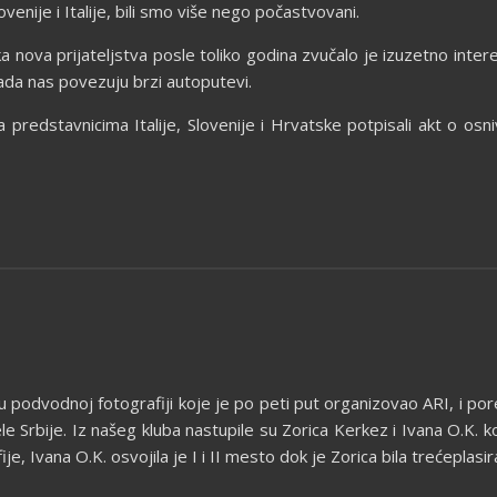
venije i Italije, bili smo više nego počastvovani.
ka nova prijateljstva posle toliko godina zvučalo je izuzetno int
ada nas povezuju brzi autoputevi.
sa predstavnicima Italije, Slovenije i Hrvatske potpisali akt o o
u podvodnoj fotografiji koje je po peti put organizovao ARI, i po
e Srbije. Iz našeg kluba nastupile su Zorica Kerkez i Ivana O.K. k
ije, Ivana O.K. osvojila je I i II mesto dok je Zorica bila trećeplasir