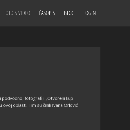
FOTO & VIDEO
ČASOPIS
BLOG
LOGIN
u podvodnoj fotografiji „Otvoreni kup
voj oblasti. Tim su činili Ivana Orlović