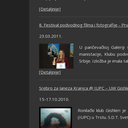
[Detaljnije]
8. Festival podvodnog filma i fotografije - P
23.03.2011.
U pančevačkoj Galeriji
manistacije, Klubu podvo
Srbije. Izložba je imala 
[Detaljnije]
Srebro za Janeza Kranjca @ IUPC – UW Gishle
15-17.10.2010.
Ronilački klub Gishleri 
(IUPC) u Trstu. S.D.T. Sve