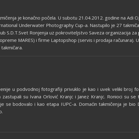
ičenja je konačno počela. U subotu 21.04.2012. godine na Adi Cig
rnational Underwater Photography Cup-a. Nastupilo je 27 takmičara
 klub S.D.T.Svet Ronjenja uz pokroviteljstvo Saveza organizacija z
e opreme MARES) i firme Laptopshop (servis i prodaja računara). 
 takmičara.
je u podvodnoj fotografiji privuklo je kao i uvek veliki broj foto
 zastupali su Ivana Orlović Kranjc i Janez Kranjc. Ronioci su se 
je se bodovalo i kao etapa IUPC-a. Domaćin takmičenja je bio 
b.