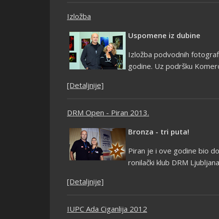
Izložba
Uspomene iz dubine
Izložba podvodnih fotogra
godine. Uz podršku Komercija
[Detaljnije]
DRM Open - Piran 2013.
Bronza - tri puta!
Piran je i ove godine bio 
ronilački klub DRM Ljubljana
[Detaljnije]
IUPC Ada Ciganlija 2012