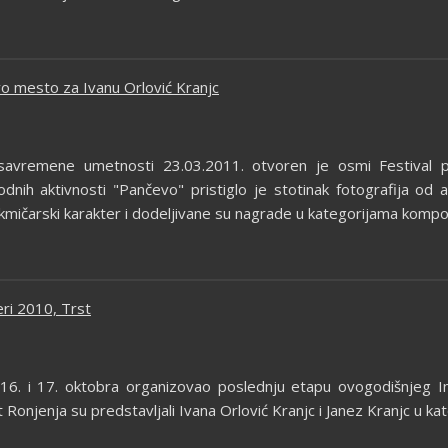
rvo mesto za Ivanu Orlović Kranjc
 savremene umetnosti 23.03.2011. otvoren je osmi Festival p
dnih aktivnosti "Pančevo" pristiglo je stotinak fotografija od au
takmičarski karakter i dodeljivane su nagrade u kategorijama kompozi
ri 2010, Trst
je 16. i 17. oktobra organizovao poslednju etapu ovogodišnjeg
t Ronjenja su predstavljali Ivana Orlović Kranjc i Janez Kranjc u k