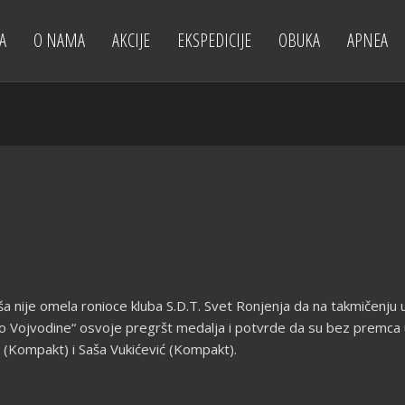
A
O NAMA
AKCIJE
EKSPEDICIJE
OBUKA
APNEA
a nije omela ronioce kluba S.D.T. Svet Ronjenja da na takmičenju 
o Vojvodine“ osvoje pregršt medalja i potvrde da su bez premca u o
c (Kompakt) i Saša Vukićević (Kompakt).