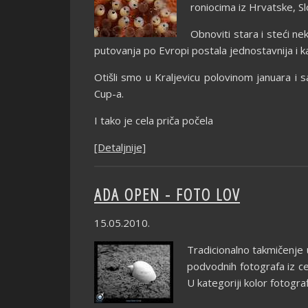
roniocima iz Hrvatske, Slo
Obnoviti stara i steći ne
putovanja po Evropi postala jednostavnija i k
Otišli smo u Kraljevicu polovinom januara i 
Cup-a.
I tako je cela priča počela
[Detaljnije]
ADA OPEN - FOTO LOV
15.05.2010.
Tradicionalno takmičenje 
podvodnih fotografa iz cel
U kategoriji kolor fotograf