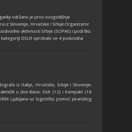
anliji održano je prvo ovogodišnje
 iz Slovenije, Hrvatske i Srbije.Organizator
a podvodne aktivnosti Srbije (SOPAS) i podršku
U kategoriji DSLR oprobalo se 4 podvodna
grafa iz Italije, Hrvatske, Srbije i Slovenije.
takmičili u dve klase: Dslr (12) i Kompakt (16
DRM Ljubljana uz logističku pomoć piranskog