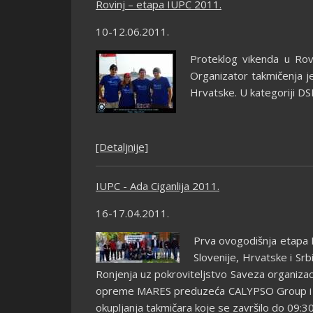
Rovinj – etapa IUPC 2011.
10-12.06.2011.
Proteklog vikenda u Rov
Organizator takmičenja je 
Hrvatske. U kategoriji DS
[Detaljnije]
IUPC - Ada Ciganlija 2011.
16-17.04.2011.
Prva ovogodišnja etapa I
Slovenije, Hrvatske i Srb
Ronjenja uz pokroviteljstvo Saveza organizacij
opreme MARES preduzeća CALYPSO Group i fi
okupljanja takmičara koje se završilo do 09:30,