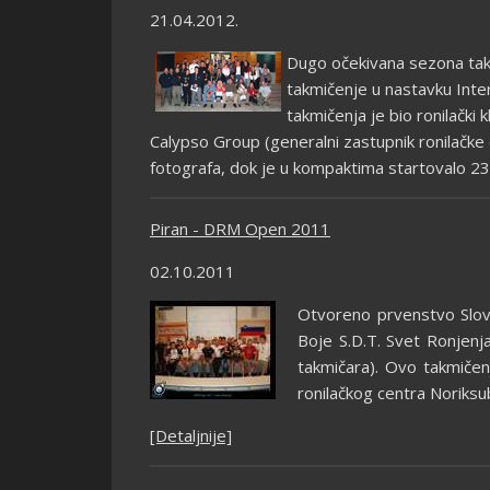
21.04.2012.
Dugo očekivana sezona takm
takmičenje u nastavku Inte
takmičenja je bio ronilački
Calypso Group (generalni zastupnik ronilačk
fotografa, dok je u kompaktima startovalo 23
Piran - DRM Open 2011
02.10.2011
Otvoreno prvenstvo Sloveni
Boje S.D.T. Svet Ronjenja
takmičara). Ovo takmičen
ronilačkog centra Noriksu
[Detaljnije]