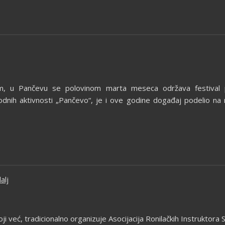
 u Pančevu se polovinom marta meseca održava festival po
odnih aktivnosti „Pančevo“, je i ove godine događaj podelio na
alj
oji već, tradicionalno organizuje Asocijacija Ronilačkih Instruktora