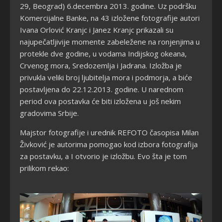
29, Beograd) 6.decembra 2013. godine. Uz podršku
Komercijalne Banke, na 43 izložene fotografije autori
Ivana Orlović Kranjc i Janez Kranjc prikazali su
najupečatljivije momente zabeležene na ronjenjima u
protekle dve godine, u vodama Indijskog okeana,
Crvenog mora, Sredozemlja i Jadrana. Izložba je
privukla veliki broj ljubitelja mora i podmorja, a biće
postavljena do 22.12.2013. godine. U narednom
period ova postavka će biti izložena u još nekim
gradovima Srbije.
Majstor fotografije i urednik REFOTO časopisa Milan
Živković je autorima pomogao kod izbora fotografija
za postavku, a I otvorio je izložbu. Evo šta je tom
prilikom rekao: