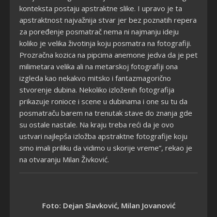
konteksta postaju apstraktne slike. I upravo je ta
apstraktnost najvažnija stvar jer bez poznatih repera
za poređenje posmatrač nema ni najmanju ideju
koliko je velika životinja koju posmatra na fotografiji.
Prozračna kozica na pipcima anemone jedva da je pet
milimetara velika ali na metarskoj fotografiji ona
izgleda kao nekakvo mitsko i fantazmagorično
stvorenje dubina. Nekoliko izloženih fotografija
prikazuje ronioce i scene u dubinama i one su tu da
posmatraču barem na trenutak stave do znanja gde
su ostale nastale. Na kraju treba reći da je ovo
ustvari najlepša izložba apstraktne fotografije koju
smo imali priliku da vidimo u skorije vreme”, rekao je
na otvaranju Milan Živković.
Foto: Dejan Slavković, Milan Jovanović