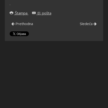
.
Štampa
El. pošta
Prethodna
Sledeća