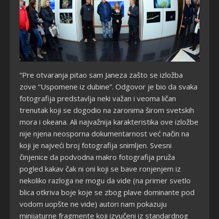
“Pre otvaranja pitao sam Janeza zašto se izložba
zove “Uspomene iz dubine”. Odgovor je bio da svaka
fotografija predstavlja neki važan i veoma ličan
trenutak koji se dogodio na zaronima širom svetskih
mora i okeana. Ali najvažnija karakteristika ove izložbe
nije njena neosporna dokumentarnost već način na
koji je najveći broj fotografija snimljen. Svesni
činjenice da podvodna makro fotografija pruža
pogled kakav čak ni oni koji se bave ronjenjem iz
nekoliko razloga ne mogu da vide (na primer svetlo
blica otkriva boje koje se zbog plave dominante pod
vodom uopšte ne vide) autori nam pokazuju
minijaturne fragmente koji izvučeni iz standardnog