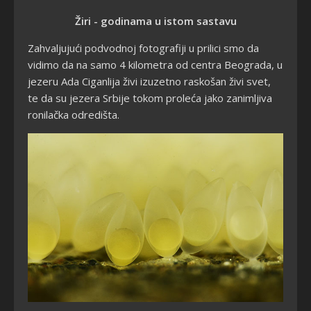
Žiri - godinama u istom sastavu
Zahvaljujući podvodnoj fotografiji u prilici smo da
vidimo da na samo 4 kilometra od centra Beograda, u
jezeru Ada Ciganlija živi izuzetno raskošan živi svet,
te da su jezera Srbije tokom proleća jako zanimljiva
ronilačka odredišta.