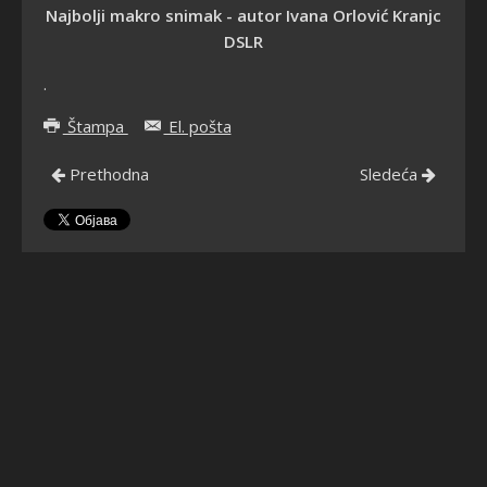
Najbolji makro snimak - autor Ivana Orlović Kranjc
DSLR
.
Štampa
El. pošta
Prethodna
Sledeća