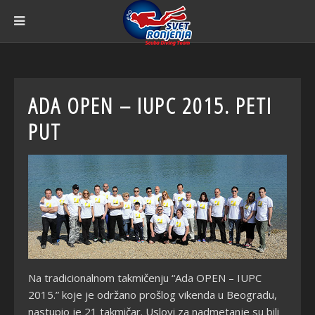
ADA OPEN – IUPC 2015. PETI
PUT
Na tradicionalnom takmičenju “Ada OPEN – IUPC
2015.” koje je održano prošlog vikenda u Beogradu,
nastupio je 21 takmičar. Uslovi za nadmetanje su bili