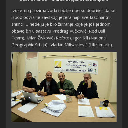
Izuzetno prozirna voda i obilje ribe su doprineli da se
ispod površine Savskog jezera naprave fascinantni
snimci. U nedelju je bilo žiriranje koje je još jednom
obavio žiri u sastavu Predrag Vučković (Red Bull
Team), Milan Živković (Refoto), Igor Rill (National
Geographic Srbija) i Vladan Milisavljević (Ultramarin).