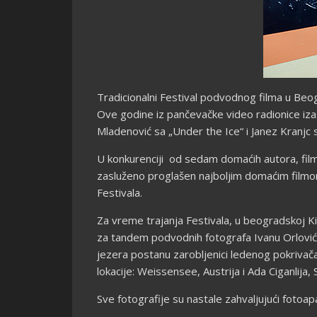
Tradicionalni Festival podvodnog filma u Beogr
Ove godine iz pančevačke video radionice izašl
Mladenović sa „Under the Ice“ i Janez Kranjc
U konkurenciji od sedam domaćih autora, films
zasluženo proglašen najboljim domaćim filmom
Festivala.
Za vreme trajanja Festivala, u beogradskoj Kin
za tandem podvodnih fotografa Ivanu Orlović Kr
jezera postanu zarobljenici ledenog pokrivača.
lokacije: Weissensee, Austrija i Ada Ciganlija, S
Sve fotografije su nastale zahvaljujući fotoap