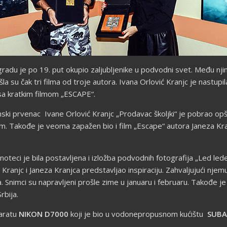
adu je po 19. put okupio zaljubljenike u podvodni svet. Među njima 
a su čak tri filma od troje autora. Ivana Orlović Kranjc je nastupil
 sa kratkim filmom „ESCAPE“.
ki prvenac Ivane Orlović Kranjc „Prodavac školjki“ je pobrao opšte 
. Takođe je veoma zapažen bio i film „Escape“ autora Janeza Kran
oteci je bila postavljena i izložba podvodnih fotografija „Led leden
anjc i Janeza Kranjca predstavljao inspiraciju. Zahvaljujući njemu
 Snimci su napravljeni prošle zime u januaru i februaru. Takođe je
rbija.
aratu
NIKON D7000
koji je bio u vodonepropusnom kućištu
SUBA