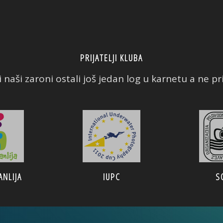
PRIJATELJI KLUBA
 naši zaroni ostali još jedan log u karnetu a ne prič
ANLIJA
IUPC
S