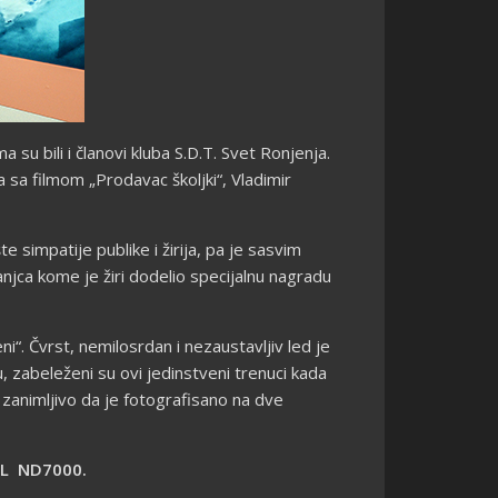
su bili i članovi kluba S.D.T. Svet Ronjenja.
a sa filmom „Prodavac školjki“, Vladimir
simpatije publike i žirija, pa je sasvim
jca kome je žiri dodelio specijalnu nagradu
i“. Čvrst, nemilosrdan i nezaustavljiv led je
, zabeleženi su ovi jedinstveni trenuci kada
 zanimljivo da je fotografisano na dve
L ND7000.