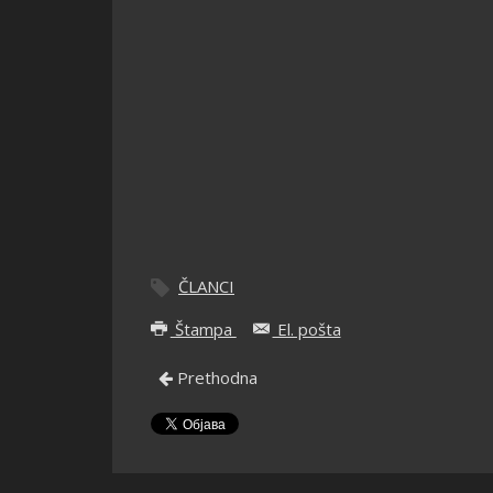
ČLANCI
Štampa
El. pošta
Prethodna