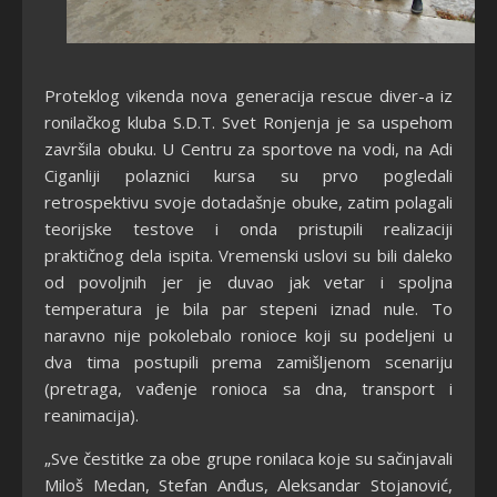
Proteklog vikenda nova generacija rescue diver-a iz
ronilačkog kluba S.D.T. Svet Ronjenja je sa uspehom
završila obuku. U Centru za sportove na vodi, na Adi
Ciganliji polaznici kursa su prvo pogledali
retrospektivu svoje dotadašnje obuke, zatim polagali
teorijske testove i onda pristupili realizaciji
praktičnog dela ispita. Vremenski uslovi su bili daleko
od povoljnih jer je duvao jak vetar i spoljna
temperatura je bila par stepeni iznad nule. To
naravno nije pokolebalo ronioce koji su podeljeni u
dva tima postupili prema zamišljenom scenariju
(pretraga, vađenje ronioca sa dna, transport i
reanimacija).
„Sve čestitke za obe grupe ronilaca koje su sačinjavali
Miloš Medan, Stefan Anđus, Aleksandar Stojanović,