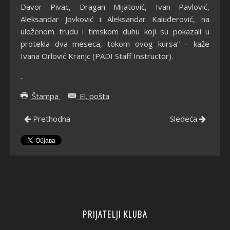
Davor Pivac, Dragan Mijatović, Ivan Pavlović,
Aleksandar Jovković i Aleksandar Kaluđerović, na
uloženom trudu i timskom duhu koji su pokazali u
protekla dva meseca, tokom ovog kursa“ – kaže
Ivana Orlović Kranjc (PADI Staff Instructor).
.
Štampa
El. pošta
Prethodna
Sledeća
PRIJATELJI KLUBA