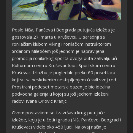
Posle Niša, Pančeva i Beograda putujuća izložba je
gostovala 27. marta u Kruševcu. U saradnji sa
ronilačkim klubom Viking i ronilačkim instruktorom
Srđanom Miletićem još jednom je napravljena
promocija ronilačkog sporta ovoga puta zahvaljujući
Kulturnom centru Kruševac kao i Sportskom centru
Kruševac. Izložbu je pogledalo preko 60 posetilaca
koji su sa neskrivenim nestrpljenjem čekali svoj red.
Prostrani pedeset metarski bazen je bio idealna
podvodna galerija u kojoj su još jednom izloženi
radovi Ivane Orlović Kranjc.
Ovom postavkom se i završava krug putujuće
izložbe, koju je u četiri grada (Niš, Pančevo, Beograd i
Kruševac) videlo oko 450 ljudi. Na ovaj način je