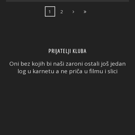
1
2
PRIJATELJI KLUBA
Oni bez kojih bi naši zaroni ostali još jedan
log u karnetu a ne priča u filmu i slici
PADI
CMAS