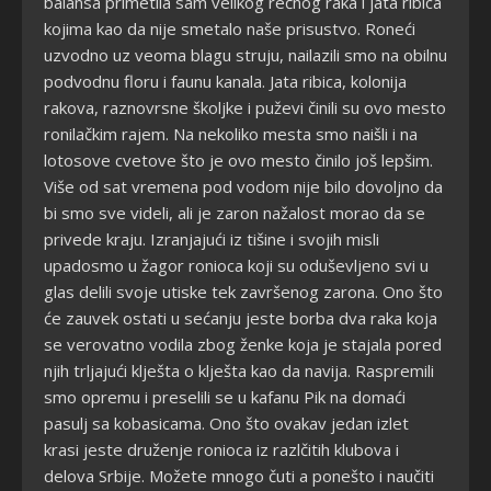
balansa primetila sam velikog rečnog raka i jata ribica
kojima kao da nije smetalo naše prisustvo. Roneći
uzvodno uz veoma blagu struju, nailazili smo na obilnu
podvodnu floru i faunu kanala. Jata ribica, kolonija
rakova, raznovrsne školjke i puževi činili su ovo mesto
ronilačkim rajem. Na nekoliko mesta smo naišli i na
lotosove cvetove što je ovo mesto činilo još lepšim.
Više od sat vremena pod vodom nije bilo dovoljno da
bi smo sve videli, ali je zaron nažalost morao da se
privede kraju. Izranjajući iz tišine i svojih misli
upadosmo u žagor ronioca koji su oduševljeno svi u
glas delili svoje utiske tek završenog zarona. Ono što
će zauvek ostati u sećanju jeste borba dva raka koja
se verovatno vodila zbog ženke koja je stajala pored
njih trljajući klješta o klješta kao da navija. Raspremili
smo opremu i preselili se u kafanu Pik na domaći
pasulj sa kobasicama. Ono što ovakav jedan izlet
krasi jeste druženje ronioca iz razlčitih klubova i
delova Srbije. Možete mnogo čuti a ponešto i naučiti