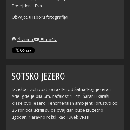
Posejdon - Eva.
Uživajte u izboru fotografija!
.
Štampa
El. pošta
SOTSKO JEZERO
Izveštaj: vidljivost za razliku od Šalinačkog jezera i
Ade, gde je bila 6m, nažalost 1-2m. Šarani i karaši
krase ovo jezero. Fenomenalan ambijent i društvo od
25 ronioca učinili su da ovaj dan bude izuzetno
ugodan. Naravno roštilj kao i uvek VRH!
.