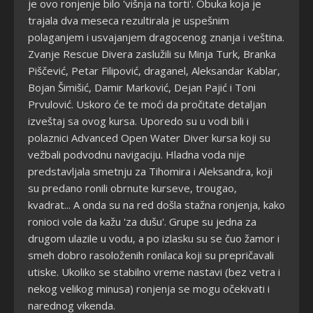
je ovo ronjenje bilo 'višnja na torti'. Obuka koja je
trajala dva meseca rezultirala je uspešnim
polaganjem i usvajanjem dragocenog znanja i veština.
Zvanje Rescue Divera zaslužili su Minja Turk, Branka
Piščević, Petar Filipović, draganel, Aleksandar Kablar,
Bojan Šimišić, Damir Marković, Dejan Pajić i Toni
Prvulović. Uskoro će te moći da pročitate detaljan
izveštaj sa ovog kursa. Uporedo su u vodi bili i
polaznici Advanced Open Water Diver kursa koji su
vežbali podvodnu navigaciju. Hladna voda nije
predstavljala smetnju za Tihomira i Aleksandra, koji
su predano ronili obrnute kurseve, trougao,
kvadrat... A onda su na red došla stažna ronjenja, kako
ronioci vole da kažu 'za dušu'. Grupe su jedna za
drugom ulazile u vodu, a po izlasku su se čuo žamor i
smeh dobro rasoloženih ronilaca koji su prepričavali
utiske. Ukoliko se stabilno vreme nastavi (bez vetra i
nekog velikog minusa) ronjenja se mogu očekivati i
narednog vikenda.