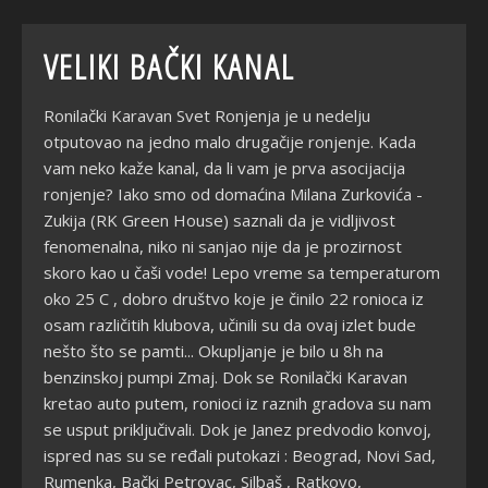
VELIKI BAČKI KANAL
Ronilački Karavan Svet Ronjenja je u nedelju
otputovao na jedno malo drugačije ronjenje. Kada
vam neko kaže kanal, da li vam je prva asocijacija
ronjenje? Iako smo od domaćina Milana Zurkovića -
Zukija (RK Green House) saznali da je vidljivost
fenomenalna, niko ni sanjao nije da je prozirnost
skoro kao u čaši vode! Lepo vreme sa temperaturom
oko 25 C , dobro društvo koje je činilo 22 ronioca iz
osam različitih klubova, učinili su da ovaj izlet bude
nešto što se pamti... Okupljanje je bilo u 8h na
benzinskoj pumpi Zmaj. Dok se Ronilački Karavan
kretao auto putem, ronioci iz raznih gradova su nam
se usput priključivali. Dok je Janez predvodio konvoj,
ispred nas su se ređali putokazi : Beograd, Novi Sad,
Rumenka, Bački Petrovac, Silbaš , Ratkovo,