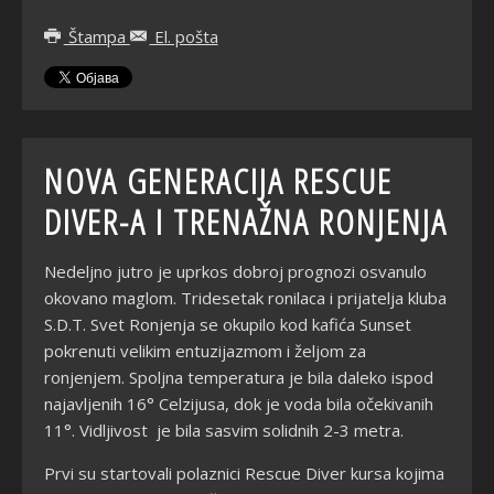
Štampa
El. pošta
NOVA GENERACIJA RESCUE
DIVER-A I TRENAŽNA RONJENJA
Nedeljno jutro je uprkos dobroj prognozi osvanulo
okovano maglom. Tridesetak ronilaca i prijatelja kluba
S.D.T. Svet Ronjenja se okupilo kod kafića Sunset
pokrenuti velikim entuzijazmom i željom za
ronjenjem. Spoljna temperatura je bila daleko ispod
najavljenih 16° Celzijusa, dok je voda bila očekivanih
11°. Vidljivost je bila sasvim solidnih 2-3 metra.
Prvi su startovali polaznici Rescue Diver kursa kojima