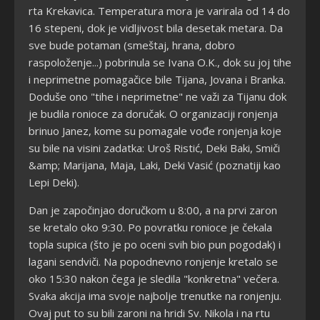
rta Krekavica. Temperatura mora je varirala od 14 do
16 stepeni, dok je vidljivost bila desetak metara. Da
sve bude potaman (smeštaj, hrana, dobro
raspoloženje...) pobrinula se Ivana O.K., dok su joj tihe
i neprimetne pomagačice bile Tijana, Jovana i Branka.
Doduše ono "tihe i neprimetne" ne važi za Tijanu dok
je budila ronioce za doručak. O organizaciji ronjenja
brinuo Janez, kome su pomagale vođe ronjenja koje
su bile na visini zadatka: Uroš Ristić, Deki Baki, Smiči
&amp; Marijana, Maja, Laki, Deki Vasić (poznatiji kao
Lepi Deki).
Dan je započinjao doručkom u 8:00, a na prvi zaron
se kretalo oko 9:30. Po povratku ronioce je čekala
topla supica (što je po oceni svih bio pun pogodak) i
lagani sendviči. Na popodnevno ronjenje kretalo se
oko 15:30 nakon čega je sledila "konkretna" večera.
Svaka akcija ima svoje najbolje trenutke na ronjenju.
Ovaj put to su bili zaroni na hridi Sv. Nikola i na rtu