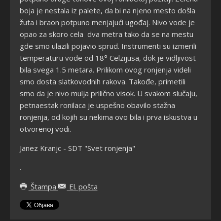
boja je nestala iz palete, da bi na njeno mesto došla
žuta i braon potpuno menjajući ugođaj. Nivo vode je
opao za skoro cela dva metra tako da se na mestu
gde smo ulazili pojavio sprud. Instrumenti su izmerili
temperaturu vode od 18° Celzijusa, dok je vidljivost
bila svega 1.5 metara. Prilikom ovog ronjenja videli
smo dosta slatkovodnih rakova. Takođe, primetili
smo da je nivo mulja prilično visok. U svakom slučaju,
petnaestak ronilaca je uspešno obavilo stažna
ronjenja, od kojih su nekima ovo bila i prva iskustva u
otvorenoj vodi.
Janez Kranjc - SDT "Svet ronjenja"
.
Štampa
El. pošta