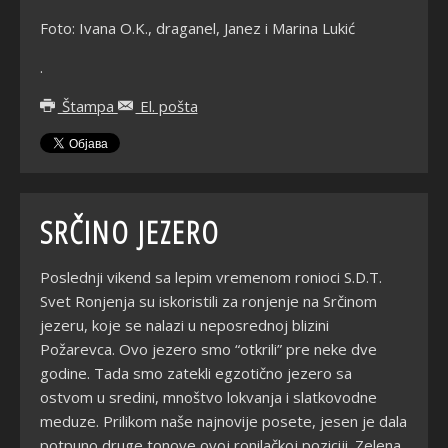
Foto: Ivana O.K., draganel, Janez i Marina Lukić
.
Štampa
El. pošta
SRČINO JEZERO
Poslednji vikend sa lepim vremenom ronioci S.D.T.
Svet Ronjenja su iskoristili za ronjenje na Srčinom
jezeru, koje se nalazi u neposrednoj blizini
Požarevca. Ovo jezero smo “otkrili” pre neke dve
godine. Tada smo zatekli egzotično jezero sa
ostvom u sredini, mnoštvo lokvanja i slatkovodne
meduze. Prilikom naše najnovije posete, jesen je dala
potpuno druge tonove ovoj ronilačkoj poziciji. Zelena