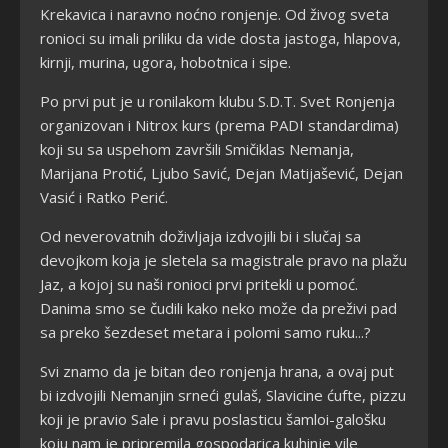
Krekavica i naravno noćno ronjenje. Od živog sveta
ronioci su imali priliku da vide dosta jastoga, hlapova,
kirnji, murina, ugora, hobotnica i sipe.
Po prvi put je u ronilakom klubu S.D.T. Svet Ronjenja
organizovan i Nitrox kurs (prema PADI standardima)
koji su sa uspehom završili Smičiklas Nemanja,
Marijana Protić, Ljubo Savić, Dejan Matijašević, Dejan
Vasić i Ratko Perić.
Od neverovatnih doživljaja izdvojili bi i slučaj sa
devojkom koja je sletela sa magistrale pravo na plažu
Jaz, a kojoj su naši ronioci prvi pritekli u pomoć.
Danima smo se čudili kako neko može da preživi pad
sa preko šezdeset metara i polomi samo ruku...?
Svi znamo da je bitan deo ronjenja hrana, a ovaj put
bi izdvojili Nemanjin srneći gulaš, Slavicine ćufte, pizzu
koji je pravio Sale i pravu poslasticu šamloi-galošku
koju nam je pripremila gospodarica kuhinje vile