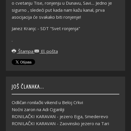
o cvetanju Tise, ronjenju u Dunavu, Savi.... Jedno je
sigurno , sledeći put kada nam kažu kanal, prva
asocijacija će svakako biti ronjenje!
Janez Kranjc - SDT "Svet ronjenja"
.
Štampa
El. pošta
JOŠ ČLANAKA...
Odličan ronilački vikend u Beloj Crkvi
Noćni zaron na Adi Ciganliji
RONILAČKI KARAVAN - jezero Eiga, Smederevo
RONILAČKI KARAVAN - Zaovinsko jezero na Tari