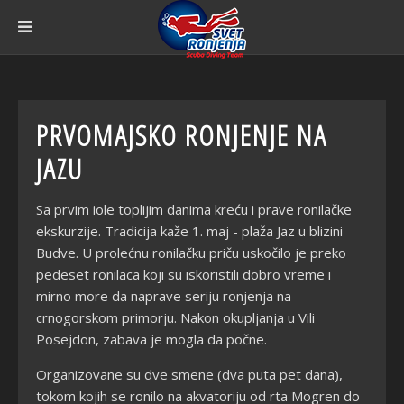
PRVOMAJSKO RONJENJE NA
JAZU
Sa prvim iole toplijim danima kreću i prave ronilačke
ekskurzije. Tradicija kaže 1. maj - plaža Jaz u blizini
Budve. U prolećnu ronilačku priču uskočilo je preko
pedeset ronilaca koji su iskoristili dobro vreme i
mirno more da naprave seriju ronjenja na
crnogorskom primorju. Nakon okupljanja u Vili
Posejdon, zabava je mogla da počne.
Organizovane su dve smene (dva puta pet dana),
tokom kojih se ronilo na akvatoriju od rta Mogren do