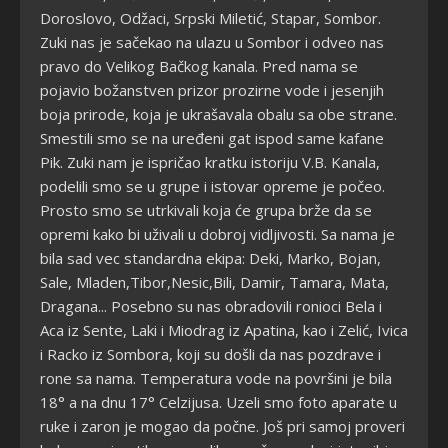
Doroslovo, Odžaci, Srpski Miletić, Stapar, Sombor.
Zuki nas je sačekao na ulazu u Sombor i odveo nas
pravo do Velikog Bačkog kanala. Pred nama se
pojavio božanstven prizor prozirne vode i jesenjih
boja prirode, koja je ukrašavala obalu sa obe strane.
Smestili smo se na uređeni gat ispod same kafane
Pik. Zuki nam je ispričao kratku istoriju V.B. Kanala,
podelili smo se u grupe i istovar opreme je počeo.
Prosto smo se utrkivali koja će grupa brže da se
opremi kako bi uživali u dobroj vidljivosti. Sa nama je
bila sad vec standardna ekipa: Deki, Marko, Bojan,
Sale, Mladen,Tibor,Nesic,Bili, Damir, Tamara, Mata,
Dragana... Posebno su nas obradovili ronioci Bela i
Aca iz Sente, Laki i Miodrag iz Apatina, kao i Zelić, Ivica
i Racko iz Sombora, koji su došli da nas pozdrave i
rone sa nama. Temperatura vode na površini je bila
18° a na dnu 17° Celzijusa. Uzeli smo foto aparate u
ruke i zaron je mogao da počne. Još pri samoj proveri