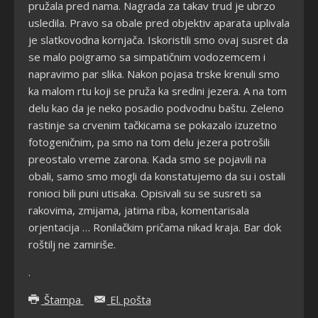
pružala pred nama. Nagrada za takav trud je ubrzo
usledila. Pravo sa obale pred objektiv aparata uplivala
je slatkovodna kornjača. Iskoristili smo ovaj susret da
se malo poigramo sa simpatičnim vodozemcem i
napravimo par slika. Nakon pojasa trske krenuli smo
ka malom rtu koji se pruža ka sredini jezera. A na tom
delu kao da je neko posadio podvodnu baštu. Zeleno
rastinje sa crvenim tačkicama se pokazalo izuzetno
fotogeničnim, pa smo na tom delu jezera potrošili
preostalo vreme zarona. Kada smo se pojavili na
obali, samo smo mogli da konstatujemo da su i ostali
ronioci bili puni utisaka. Opisivali su se susreti sa
rakovima, zmijama, jatima riba, komentarisala
orjentacija … Ronilačkim pričama nikad kraja. Bar dok
roštilj ne zamiriše.
.
Štampa
El. pošta