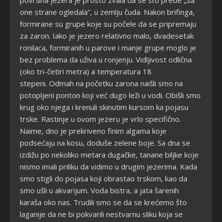
površina jezera je prosto zvala da se što pređe „sa
one strane ogledala“, u zemlju čuda. Nakon brifinga,
formirane su grupe koje su počele da se pripremaju
za zaron. Iako je jezero relativno malo, dvadesetak
ronilaca, formiranih u parove i manje grupe moglo je
bez problema da uživa u ronjenju. Vidljivost odlična
(oko tri-četiri metra) a temperatura 18
stepeni. Odmah na početku zarona naišli smo na
potopljeni ponton koji već dugo leži u vodi. Obišli smo
krug oko njega i krenuli skinutim kursom ka pojasu
trske. Rastinje u ovom jezeru je vrlo specifično.
Naime, dno je prekriveno finim algama koje
podsećaju na kosu, doduše zelene boje. Sa dna se
izdižu po nekoliko metara dugačke, tanane biljke koje
nismo imali priliku da vidimo u drugim jezerima. Kada
smo stigli do pojasa koji obrastao trskom, kao da
smo ušli u akvarijum. Voda bistra, a jata šarenih
karaša oko nas. Trudili smo se da se krećemo što
laganije da ne bi pokvarili nestvarnu sliku koja se