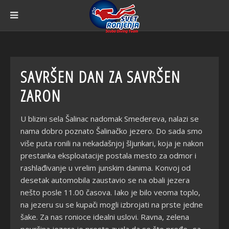
SAVRŠEN DAN ZA SAVRŠEN
ZARON
U blizini sela Šalinac nadomak Smedereva, nalazi se
nama dobro poznato Šalinačko jezero. Do sada smo
više puta ronili na nekadašnjoj šljunkari, koja je nakon
prestanka eksploatacije postala mesto za odmor i
rashlađivanje u vrelim junskim danima. Konvoj od
desetak automobila zaustavio se na obali jezera
nešto posle 11.00 časova. Iako je bilo veoma toplo,
na jezeru su se kupači mogli izbrojati na prste jedne
šake. Za nas ronioce idealni uslovi. Ravna, zelena