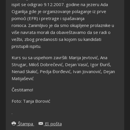
ispit se odigrao 9.12.2007. godine na jezeru Ada
Ciganlija gde je organizovanje polaganje iz prve
pomoći (EFR) i pretrage i spašavanja
ronioca. Zanimljivo je da smo okupljene prolaznike u
više navrata morali da obaveštavamo da se radi o
vežbi, zbog predanosti sa kojom su kandidati
pristupili ispitu.
Kurs su sa uspehom završili: Marija Jevtović, Ana
Strugar, Miloš Dobrečević, Dejan Vasić, Igor Đuriš,
Nenad Skakić, Pedja Đorđević, Ivan Jovanović, Dejan
Matijašević
Čestitamo!
Foto: Tanja Borović
.
Štampa
El. pošta