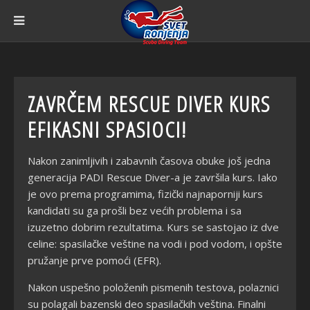
ZAVRČEM RESCUE DIVER KURS
EFIKASNI SPASIOCI!
Nakon zanimljivih i zabavnih časova obuke još jedna
generacija PADI Rescue Diver-a je završila kurs. Iako
je ovo prema programima, fizički najnaporniji kurs
kandidati su ga prošli bez većih problema i sa
izuzetno dobrim rezultatima. Kurs se sastojao iz dve
celine: spasilačke veštine na vodi i pod vodom, i opšte
pružanje prve pomoći (EFR).
Nakon uspešno položenih pismenih testova, polaznici
su polagali bazenski deo spasilačkih veština. Finalni