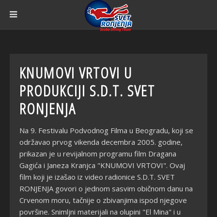
KNUMOVI VRTOVI U
PRODUKCIJI S.D.T. SVET
RONJENJA
Na 9. Festivalu Podvodnog Filma u Beogradu, koji se
održavao prvog vikenda decembra 2005. godine,
prikazan je u revijalnom programu film Dragana
Gagića i Janeza Kranjca "KNUMOVI VRTOVI". Ovaj
film koji je izašao iz video radionice S.D.T. SVET
RONJENJA govori o jednom sasvim običnom danu na
Crvenom moru, tačnije o zbivanjima ispod njegove
površine. Snimljni materijali na olupini "El Mina" i u