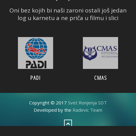
Oni bez kojih bi naši zaroni ostali još jedan
log u karnetu a ne priča u filmu i slici
CMAS
PADI
Copyright © 2017
Svet Ronjenja SDT
Developed by the
Radevic Team