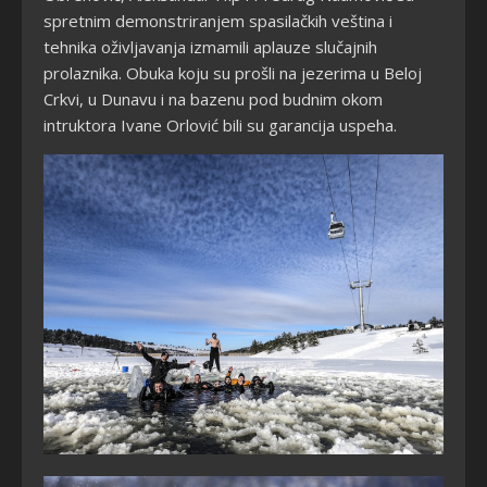
spretnim demonstriranjem spasilačkih veština i
tehnika oživljavanja izmamili aplauze slučajnih
prolaznika. Obuka koju su prošli na jezerima u Beloj
Crkvi, u Dunavu i na bazenu pod budnim okom
intruktora Ivane Orlović bili su garancija uspeha.