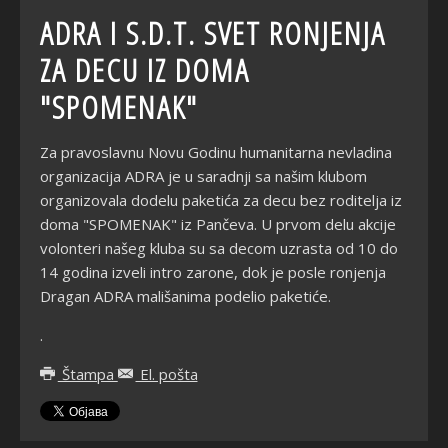
ADRA I S.D.T. SVET RONJENJA
ZA DECU IZ DOMA
"SPOMENAK"
Za pravoslavnu Novu Godinu humanitarna nevladina
organizacija ADRA je u saradnji sa našim klubom
organizovala dodelu paketića za decu bez roditelja iz
doma "SPOMENAK" iz Pančeva. U prvom delu akcije
volonteri našeg kluba su sa decom uzrasta od 10 do
14 godina izveli intro zarone, dok je posle ronjenja
Dragan ADRA mališanima podelio paketiće.
.
Štampa
El. pošta