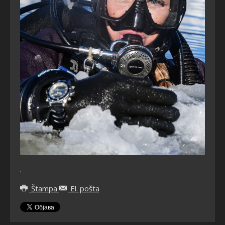
.
Štampa
El. pošta