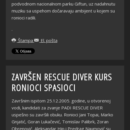
podvodnom nacionalnom parku Giftun, uz nadahnutu
muziku sa uspehom dočaravaju ambijent u kojem su
ronioci radili.
.
Štampa
El. pošta
ZAVRŠEN RESCUE DIVER KURS
RONIOCI SPASIOCI
Završnim ispitom 25.12.2005. godine, u otvorenoj
vodi, kandidati za zvanje PADI RESCUE DIVER
uspešno su završili obuku. Ronioci Jani Topai, Marko
Gnjatić, Goran Lukačević, Tomislav Palibrk, Zoran
Obrenović, Aleksandar Hip i Predrag Naumović su