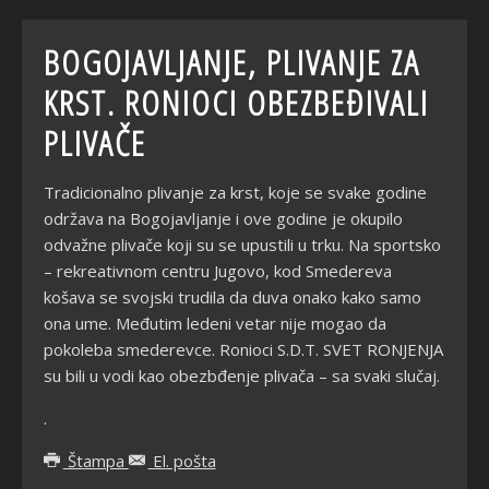
BOGOJAVLJANJE, PLIVANJE ZA
KRST. RONIOCI OBEZBEĐIVALI
PLIVAČE
Tradicionalno plivanje za krst, koje se svake godine
održava na Bogojavljanje i ove godine je okupilo
odvažne plivače koji su se upustili u trku. Na sportsko
– rekreativnom centru Jugovo, kod Smedereva
košava se svojski trudila da duva onako kako samo
ona ume. Međutim ledeni vetar nije mogao da
pokoleba smederevce. Ronioci S.D.T. SVET RONJENJA
su bili u vodi kao obezbđenje plivača – sa svaki slučaj.
.
Štampa
El. pošta