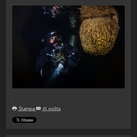
.
Štampa
El. pošta