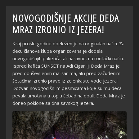
NOVOGODIŠNJE AKCIJE DEDA
MRAZ IZRONIO IZ JEZERA!
Kraj prošle godine obeležen je na originalan način. Za
decu članova kluba organizovana je dodela
novogodišnjih paketića, ali naravno, na ronilački način.
Ispred kafića SUNSET na Adi Ciganliji Deda Mraz je
pred oduševljenim mališanima, ali i pred začuđenim
šetačima izronio pravo iz zelenkaste vode jezera!
Dozvan novogodišnjim pesmicama koje su mu deca
pevala umotana u toplu ćebad na obali, Deda Mraz je
doneo poklone sa dna savskog jezera.