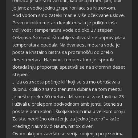
ronilaca je koristila vazduh, kao disajni medijum, dok
je Janez vodio jednu grupu ronilaca sa Nitrox-om.
Pod vodom smo zatekli manje-više očekivane uslove.
Prvih nekoliko metara karakterisala je prilično loša
vidljivost i temperatura vode od oko 27 stepeni
Celzijusa. Što smo išli dublje vidljivost se popravljala a
temperatura opadala. Na dvanaest metara voda je
postala kristalno bistra sa prozirnošću od preko
deset metara. Naravno, temperatura je ispratila
dotadašnju proporciju spustivši se na skromnih deset
stepeni.
„ Iza ostrvceta počinje klif koji se strmo obrušava u
dubinu. Koliko znamo trenutna dubina na tom mestu
je nešto preko 80 metara. Mi smo se zaustavili na 23
i uživali u prelepom podvodnom ambijentu. Stene su
postale dom koloniji školjaka kojih ima u velikom broju.
Zaista, neobično okruženje za jedno jezero“ – kaže
Predrag Naumović-Naum, nitrox diver.
Ovom akcijom završila se serija ronjenja po jezerima