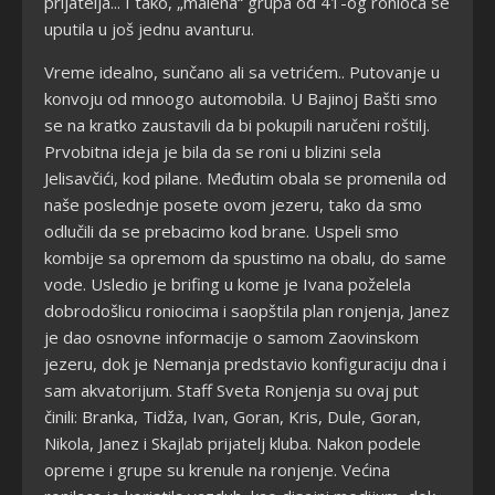
prijatelja... I tako, „malena“ grupa od 41-og ronioca se
uputila u još jednu avanturu.
Vreme idealno, sunčano ali sa vetrićem.. Putovanje u
konvoju od mnoogo automobila. U Bajinoj Bašti smo
se na kratko zaustavili da bi pokupili naručeni roštilj.
Prvobitna ideja je bila da se roni u blizini sela
Jelisavčići, kod pilane. Međutim obala se promenila od
naše poslednje posete ovom jezeru, tako da smo
odlučili da se prebacimo kod brane. Uspeli smo
kombije sa opremom da spustimo na obalu, do same
vode. Usledio je brifing u kome je Ivana poželela
dobrodošlicu roniocima i saopštila plan ronjenja, Janez
je dao osnovne informacije o samom Zaovinskom
jezeru, dok je Nemanja predstavio konfiguraciju dna i
sam akvatorijum. Staff Sveta Ronjenja su ovaj put
činili: Branka, Tidža, Ivan, Goran, Kris, Dule, Goran,
Nikola, Janez i Skajlab prijatelj kluba. Nakon podele
opreme i grupe su krenule na ronjenje. Većina