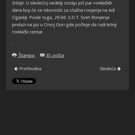
Srbije. U sledećoj nedelji ostaju još par ronilačkih
dana koji će se iskoristiti za stažna ronjenja na Adi
Ciganliji. Posle toga, 29.06. S.D.T. Svet Ronjenja
prelazi na Jaz u Crnoj Gori gde počinje da radi letnji
ronilački centar.
.
Štampa
El. pošta
Prethodna
Sledeća