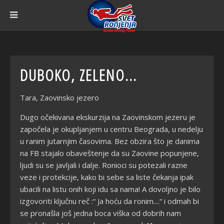
DUBOKO, ZELENO...
Tara, Zaovinsko jezero
Dugo očekivana ekskurzija na Zaovinskom jezeru je
započela je okupljanjem u centru Beograda, u nedelju
u ranim jutarnjim časovima. Bez obzira što je danima
na FB stajalo obaveštenje da su Zaovine popunjene,
ljudi su se javljali i dalje. Ronioci su potezali razne
veze i protekcije, kako bi sebe sa liste čekanja ipak
ubacili na listu onih koji idu sa nama! A dovoljno je bilo
izgovoriti ključnu reč :“ Ja hoću da ronim....“ i odmah bi
se pronašla još jedna boca viška od dobrih nam