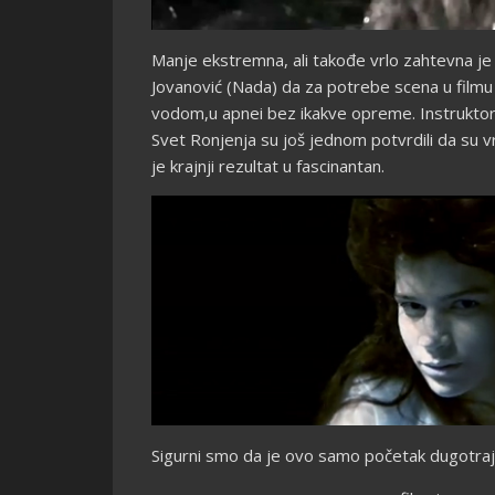
Manje ekstremna, ali takođe vrlo zahtevna je
Jovanović (Nada) da za potrebe scena u filmu
vodom,u apnei bez ikakve opreme. Instruktori 
Svet Ronjenja su još jednom potvrdili da su v
je krajnji rezultat u fascinantan.
Sigurni smo da je ovo samo početak dugotra