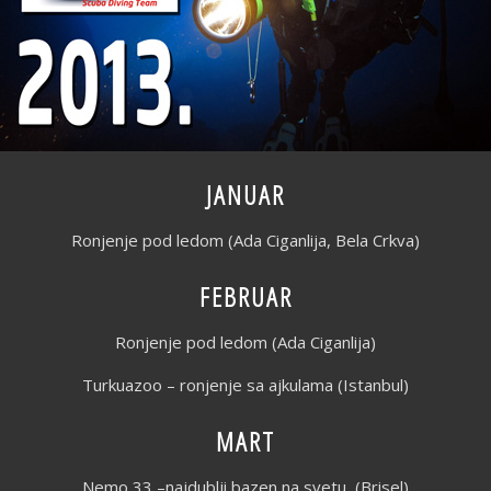
JANUAR
Ronjenje pod ledom
(Ada Ciganlija, Bela Crkva)
FEBRUAR
Ronjenje pod ledom (Ada Ciganlija)
Turkuazoo – ronjenje sa ajkulama (Istanbul)
MART
Nemo 33 –najdublji bazen na svetu (Brisel)