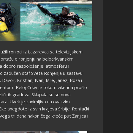
žili ronioci iz Lazarevca sa televizijskom
portažu o ronjenju na belocrkvanskim
a dobro raspoloženje, atmosferu i
bio zadužen staf Sveta Ronjenja u sastavu:
 Davor, Kristian, Ivan, Mile, Janez, Boža i
 centar u Beloj Crkvi je tokom vikenda prošlo
ličitih gradova. Sklapala su se nova
tara. Uvek je zanimljivo na ovakvim
čke anegdote iz svih krajeva Srbije. Ronilački
ega tri dana nakon čega kreće put Žanjica i