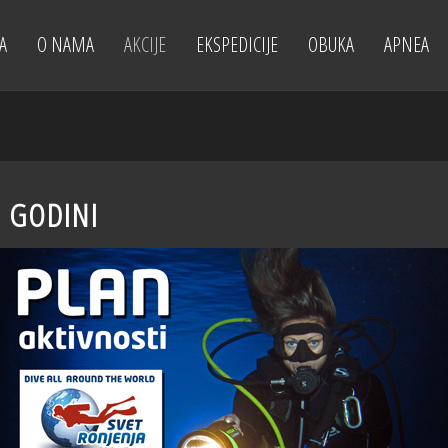
A
O NAMA
AKCIJE
EKSPEDICIJE
OBUKA
APNEA
. GODINI