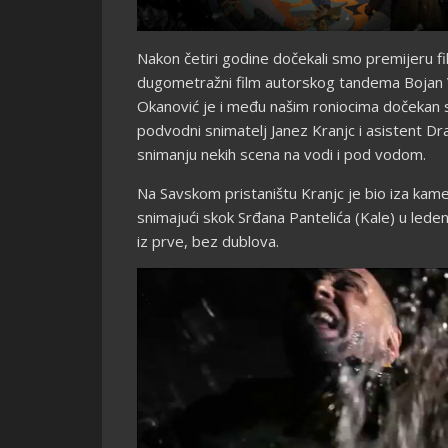
Nakon
četiri godine dočekali smo premijeru fi
dugometražni film autorskog tandema Bojan 
Okanović je i među našim roniocima dočekan 
podvodni snimatelj Janez Kranjc i asistent Dr
snimanju nekih scena na vodi i pod vodom.
Na Savskom pristaništu Kranjc je bio iza kamer
snimajući skok Srđana Pantelića (Kale) u lede
iz prve, bez dublova.