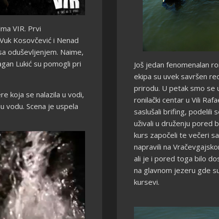
lma VIR. Prvi
Vuk Kosovčević i Nenad
sa oduševljenjem. Naime,
agan Lukić su pomogli pri
Još jedan fenomenalan roni
ekipa su uvek savršen re
prirodu. U petak smo se u
e koja se nalazila u vodi,
ronilački centar u Vili Raf
nu vodu. Scena je uspela
saslušali brifing, podelili
uživali u druženju pored 
kurs započeli te večeri 
napravili na Vračevgajsko
ali je i pored toga bilo d
na glavnom jezeru gde su
kursevi.