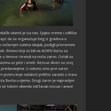
lački vikend je iza nas. Sjajno vreme i odlična
cept da se organuzuje beg iz gradova u
 večernjim satima okupili, podigli privremeni
aelo. Ronioci koji su bili na AOWD kursu su
 se u timove i krenuli na noćni zaron. Ostali su
bazena uz piće i smeh. Rescue diveri su svoj
sa predavanjima. U subotu smo prvi zaron
m jezeru koje nažalost prilično zaraslo u travu
osta života u njemu. Drugi zaron je napravljen
 se tokom vikenda održavali rescue i aowd