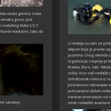
 bila obuka glumice Ivane
 simulira govor pod
ronilačkog kluba S.D.T.
rhunski edukatori, tako da
U nedelju su nam se pridru
ekipom koja je pravila re
jezerima. Ovog vikenda z
organizaciju ronjenja je 
Branka, Đura, Sale, Nikola,
Ivićka. Kroz naš ronilački
četrdesetak ronioca iz raz
poznanstva i obnavljala s
putovanjima slušati ronila
Karavan pravi pauzu od sv
jne saradnje.
novih ronilačkih avantura!