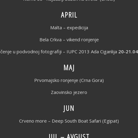
APRIL
Malta – expedicija
Bela Crkva – vikend ronjenje
čenje u podvodnoj fotografiji – IUPC 2013 Ada Ciganlija
20-21.04
MAJ
Prvomajsko ronjenje (Crna Gora)
Zaovinsko jezero
JUN
Crveno more – Deep South Boat Safari (Egipat)
JUL – AVGUST