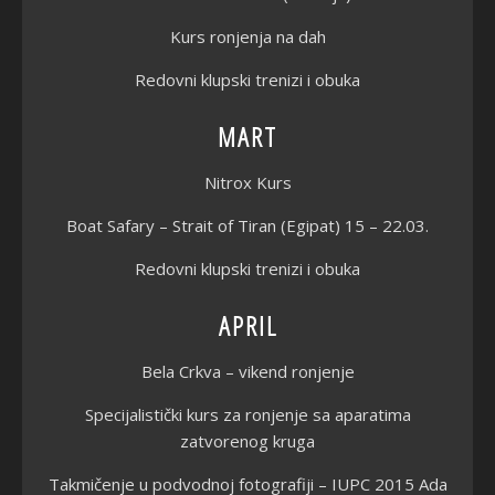
Kurs ronjenja na dah
Redovni klupski trenizi i obuka
MART
Nitrox Kurs
Boat Safary – Strait of Tiran (Egipat) 15 – 22.03.
Redovni klupski trenizi i obuka
APRIL
Bela Crkva – vikend ronjenje
Specijalisti
čki kurs za ronjenje sa aparatima
zatvorenog kruga
Takmičenje u podvodnoj fotografiji – IUPC 2015 Ada