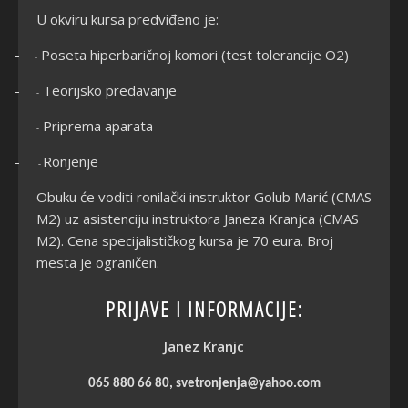
U okviru kursa predviđeno je:
-
Poseta hiperbaričnoj komori (test tolerancije O2)
-
-
Teorijsko predavanje
-
-
Priprema aparata
-
-
Ronjenje
-
Obuku će voditi ronilački instruktor Golub Marić (CMAS
M2) uz asistenciju instruktora Janeza Kranjca (CMAS
M2). Cena specijalističkog kursa je 70 eura. Broj
mesta je ograničen.
PRIJAVE I INFORMACIJE:
Janez Kranjc
065 880 66 80, svetronjenja
@yahoo.com