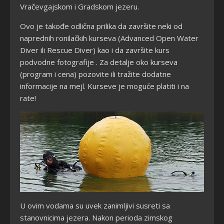
Vračevgajskom i Gradskom jezeru.
Ovo je takođe odlična prilika da završite neki od
naprednih ronilačkih kurseva (Advanced Open Water
Diver ili Rescue Diver) kao i da zavr
šite kurs
podvodne fotografije
. Za detalje oko kurseva
(program i cena) pozovite ili tražite dodatne
informacije na mejl. Kurseve je moguće platiti i na
rate!
U ovim vodama su uvek zanimljivi susreti sa
stanovnicima jezera. Nakon perioda zimskog