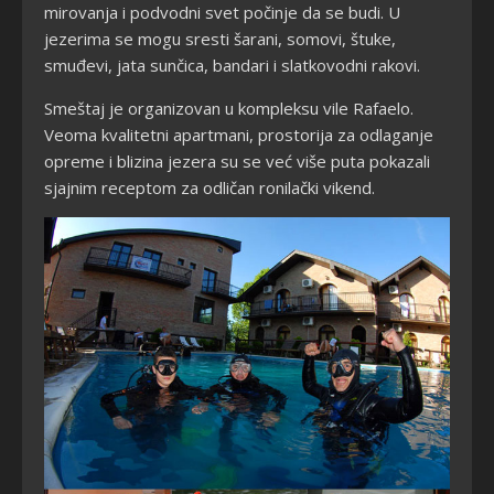
mirovanja i podvodni svet počinje da se budi. U
jezerima se mogu sresti šarani, somovi, štuke,
smuđevi, jata sunčica, bandari i slatkovodni rakovi.
Smeštaj je organizovan u kompleksu vile Rafaelo.
Veoma kvalitetni apartmani, prostorija za odlaganje
opreme i blizina jezera su se već više puta pokazali
sjajnim receptom za odličan ronilački vikend.