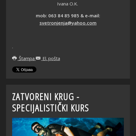
Ivana O.K.
mob: 063 84 85 985 & e-mail:
svetronjenja@yahoo.com
.
Štampa
El. pošta
ZATVORENI KRUG -
SPECIJALISTIČKI KURS