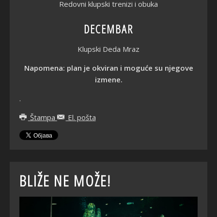
Redovni klupski trenizi i obuka
DECEMBAR
Klupski Deda Mraz
Napomena: plan je okviran i moguće su njegove
izmene.
.
Štampa
El. pošta
BLIŽE NE MOŽE!