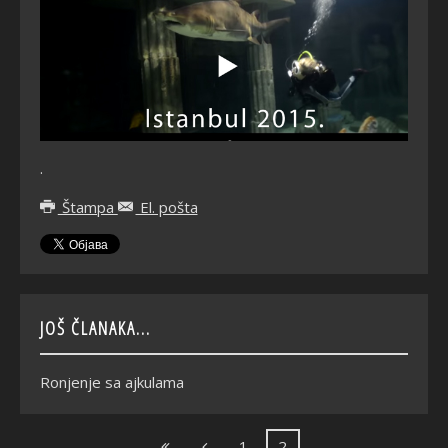
.
Štampa
El. pošta
JOŠ ČLANAKA...
Ronjenje sa ajkulama
1
2