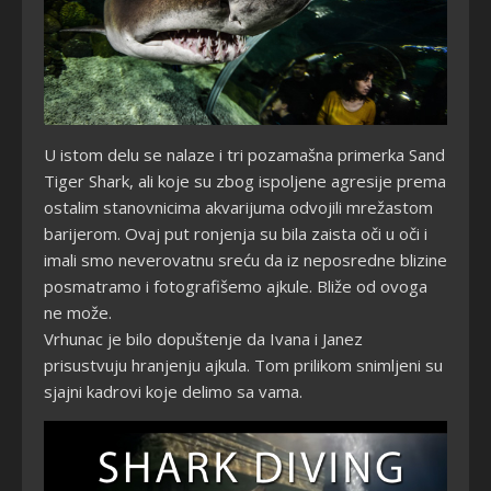
U istom delu se nalaze i tri pozamašna primerka Sand
Tiger Shark, ali koje su zbog ispoljene agresije prema
ostalim stanovnicima akvarijuma odvojili mrežastom
barijerom. Ovaj put ronjenja su bila zaista oči u oči i
imali smo neverovatnu sreću da iz neposredne blizine
posmatramo i fotografišemo ajkule. Bliže od ovoga
ne može.
Vrhunac je bilo dopuštenje da Ivana i Janez
prisustvuju hranjenju ajkula. Tom prilikom snimljeni su
sjajni kadrovi koje delimo sa vama.