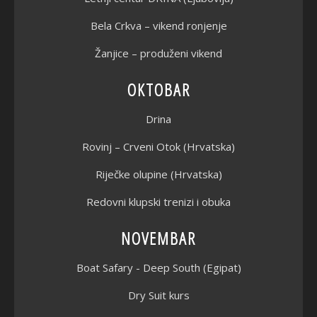
Bela Crkva – vikend ronjenje
Žanjice – produženi vikend
OKTOBAR
Drina
Rovinj – Crveni Otok (Hrvatska)
Riječke olupine (Hrvatska)
Redovni klupski trenizi i obuka
NOVEMBAR
Boat Safary - Deep South (Egipat)
Dry Suit kurs