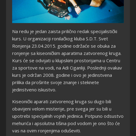
Na redu je jedan
zaista prilično redak specijalistički
kurs. U organizaciji ronilačkog kluba S.D.T. Svet
Ronjenja 23.04.2015. godine održaće se obuka za
ronjenje sa kiseoničkim aparatima zatvorenog kruga.
Kurs će se odvijati u klupskim prostorijama u Centru
za sportove na vodi, na Adi Ciganliji. Poslednji ovakav
kurs je održan 2008. godine i ovo je jedinstvena
prilika da proširite svoje znanje i steknete
jedinstveno iskustvo.
Kiseonički aparati zatvorenog kruga su dugo bili
obavijeni velom misterije, pre svega jer su bili u
upotrebi specijalnih vojnih jedinica. Potpuno odsustvo
mehurića i apsolutna tišina pod vodom je ono što će
vas na ovim ronjenjima oduševiti.