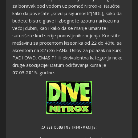
za boravak pod vodom uz pomoć Nitrox-a. Naučite
kako da povećate „krivulju sigurnosti“(NDL), kako da
budete bistre glave i izbegnete azotnu narkozu na
većoj dubini, kao i kako da se manje umarate i
saturišete kod serije ponovljenih ronjenja. Koristite
mešavinu sa procentom kiseonika od 22 do 40%, sa
akcentom na 32 i 36 EANx. Uslov
za polazak na kurs :
PADI OWD, CMAS P1 ili ekvivalentna kategorija neke
druge asocijacije! Datum održavanja kursa je
07.03.2015.
godine.
ZA SVE DODATNE INFORMACIJE: