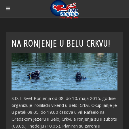
NA RONJENJE U BELU CRKVU!
S.D.T. Svet Ronjenja od 08. do 10. maja 2015. godine
organizuje ronilački vikend u Beloj Crkvi. Okupljanje je
u petak 08.05. do 19.00 časova u vili Rafaelo na
Gradskom jezeru u Beloj Crkvi, a ronjenja su u subotu
(09.05.) i nedelju (10.05.). Planiran su zaroni u