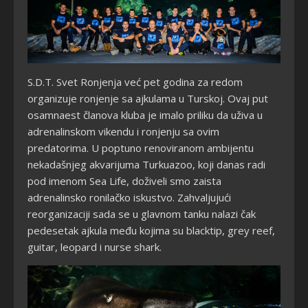
S.D.T. Svet Ronjenja već pet godina za redom
organizuje ronjenje sa ajkulama u Turskoj. Ovaj put
osamnaest članova kluba je imalo priliku da uživa u
adrenalinskom vikendu i ronjenju sa ovim
predatorima. U poptuno renoviranom ambijentu
nekadašnjeg akvarijuma Turkuazoo, koji danas radi
pod imenom Sea Life, doživeli smo zaista
adrenalinsko ronilačko iskustvo. Zahvaljujući
reorganizaciji sada se u glavnom tanku nalazi čak
pedesetak ajkula među kojima su blacktip, grey reef,
guitar, leopard i nurse shark.