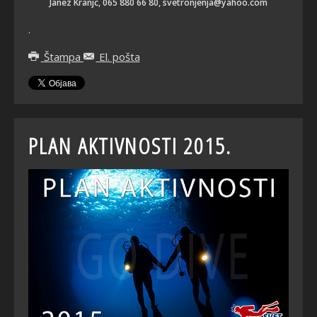
Janez Kranjc, 065 880 66 80, svetronjenja
@yahoo.com
.
Štampa
El. pošta
PLAN AKTIVNOSTI 2015.