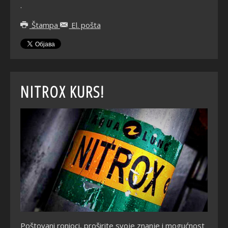
.
Štampa
El. pošta
NITROX KURS!
Poštovani ronioci, pro
širite
svoje znanje i mogućnost