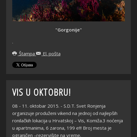
"Gorgonije"
.
Štampa
El. pošta
VIS U OKTOBRU!
08 - 11. oktobar 2015. - S.D.T. Svet Ronjenja
organizuje produženi vikend na jednoj od najlepših
ronilačkih lokacija u Hrvatskoj – Vis, Komiža.3 noćenja
u apartmanima, 6 zarona, 199 e!!! Broj mesta je
ograničen –rezervišite na vreme.