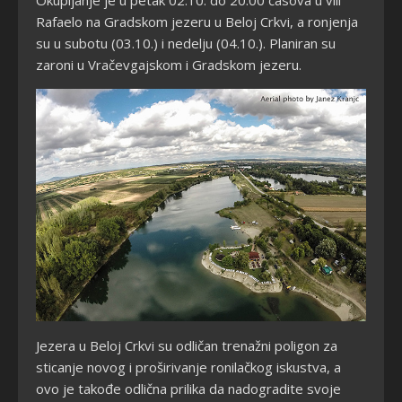
Okupljanje je u petak 02.10. do 20.00 časova u vili
Rafaelo na Gradskom jezeru u Beloj Crkvi, a ronjenja
su u subotu (03.10.) i nedelju (04.10.). Planiran su
zaroni u Vračevgajskom i Gradskom jezeru.
Je
zera u Beloj Crkvi su odličan trenažni poligon za
sticanje novog i proširivanje ronilačkog iskustva, a
o
vo je takođe odlična prilika da nadogradite svoje