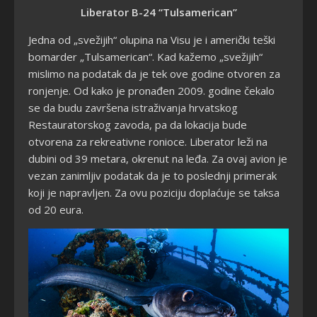
Liberator B-24 “Tulsamerican”
Jedna od
„svežijih“ olupina na Visu je i američki teški
bomarder „Tulsamerican“. Kad kažemo „svežijih“
mislimo na podatak da je tek ove godine otvoren za
ronjenje. Od kako je pronađen 2009. godine čekalo
se da budu završena istraživanja hrvatskog
Restauratorskog zavoda, pa da lokacija bude
otvorena za rekreativne ronioce. Liberator leži na
dubini od 39 metara, okrenut na leđa. Za ovaj avion je
vezan zanimljiv podatak da je to poslednji primerak
koji je napravljen. Za ovu poziciju doplaćuje se taksa
od 20 eura.