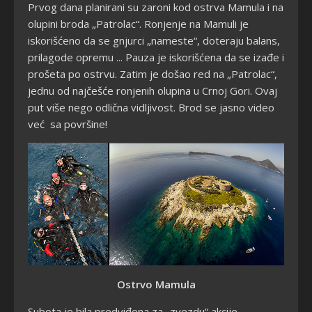
Prvog dana planirani su zaroni kod ostrva Mamula i na
olupini broda „Patrolac“. Ronjenje na Mamuli je
iskorišćeno da se gnjurci „nameste“, doteraju balans,
prilagode opremu ... Pauza je iskorišćena da se izađe i
prošeta po ostrvu. Zatim je došao red na „Patrolac“,
jednu od najčešće ronjenih olupina u Crnoj Gori. Ovaj
put više nego odlična vidljivost. Brod se jasno video
već sa površine!
Ostrvo Mamula
Subota je bila predviđena za „zvezdu“ akcije –