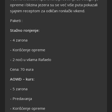
opreme i blizina jezera su se već više puta pokazali
sjajnim receptom za odličan ronilački vikend.
Paketi :
Stažno ronjenje:
- 4 zarona
- Korišćenje opreme
- 2 noći u vilama Rafaelo
Cena: 70 eura
AOWD – kurs:
- 5 zarona
- Predavanja
- Korišćenje opreme