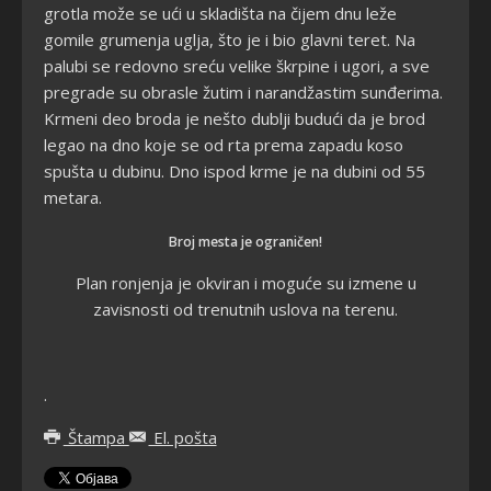
grotla može se ući u skladišta na čijem dnu leže
gomile grumenja uglja, što je i bio glavni teret. Na
palubi se redovno sreću velike škrpine i ugori, a sve
pregrade su obrasle žutim i narandžastim sunđerima.
Krmeni deo broda je nešto dublji budući da je brod
legao na dno koje se od rta prema zapadu koso
spušta u dubinu. Dno ispod krme je na dubini od 55
metara.
Broj mesta je ograničen!
Plan ronjenja je okviran i moguće su izmene u
zavisnosti od trenutnih uslova na terenu.
.
Štampa
El. pošta