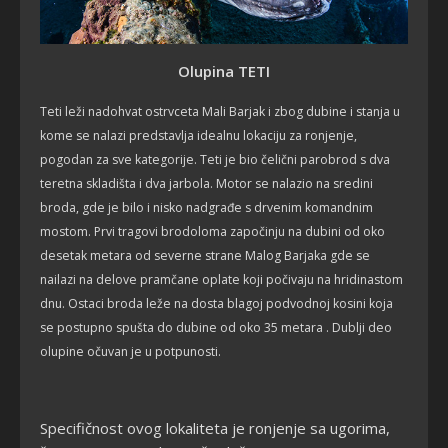
Olupina TETI
Teti leži nadohvat ostrvceta Mali Barjak i zbog dubine i stanja u
kome se nalazi predstavlja idealnu lokaciju za ronjenje,
pogodan za sve kategorije. Teti je bio čelični parobrod s dva
teretna skladišta i dva jarbola. Motor se nalazio na sredini
broda, gde je bilo i nisko nadgrađe s drvenim komandnim
mostom. Prvi tragovi brodoloma započinju na dubini od oko
desetak metara od severne strane Malog Barjaka gde se
nailazi na delove pramčane oplate koji počivaju na hridinastom
dnu. Ostaci broda leže na dosta blagoj podvodnoj kosini koja
se postupno spušta do dubine od oko 35 metara . Dublji deo
olupine očuvan je u potpunosti.
Specifičnost ovog lokaliteta je ronjenje sa ugorima,