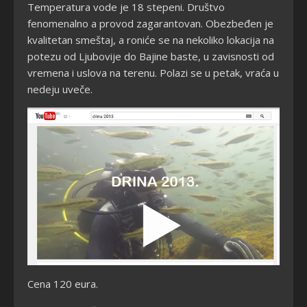
Temperatura vode je 18 stepeni. Društvo
fenomenalno a provod zagarantovan. Obezbeđen je
kvalitetan smeštaj, a roniće se na nekoliko lokacija na
potezu od Ljubovije do Bajine baste, u zavisnosti od
vremena i uslova na terenu. Polazi se u petak, vraća u
nedeju uveče.
Cena 120 eura.