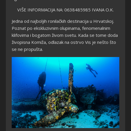
VIŠE INFORMACIJA NA: 0638485985 IVANA O.K.
Jedna od najboljih ronilačkih destinacija u Hrvatskoj.
Poznat po ekskluzivnim olupinama, fenomenalnim
klifovima i bogatom živom svetu. Kada se tome doda
živopisna Komiža, odlazak na ostrvo Vis je nešto što
se ne propušta.