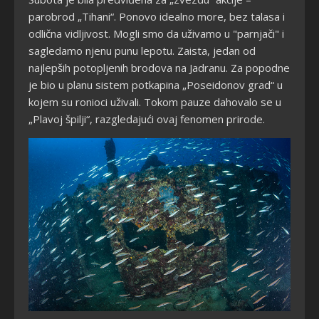
parobrod „Tihani“. Ponovo idealno more, bez talasa i
odlična vidljivost. Mogli smo da uživamo u "parnjači" i
sagledamo njenu punu lepotu. Zaista, jedan od
najlepših potopljenih brodova na Jadranu. Za popodne
je bio u planu sistem potkapina „Poseidonov grad“ u
kojem su ronioci uživali. Tokom pauze dahovalo se u
„Plavoj špilji“, razgledajući ovaj fenomen prirode.