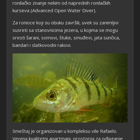
ronila
čko znanje
nekim od naprednih ronilačkih
kurseva (Advanced Open Water Diver).
Za ronioce koji su obuku završili, uvek su zanimljivi
susreti sa stanovnicima jezera, u kojima se mogu
sresti šarani, somovi, štuke, smuđevi, jata sunčica,
bandari i slatkovodni rakovi.
Smeštaj je organizovan u kompleksu vile Rafaelo.
Veoma kvalitetni apartmani, prostorija za odlaganje