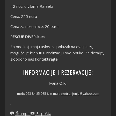
- 2 noći u vilama Rafaelo
Cena: 225 eura
Cena za neronioce: 20 eura
RESCUE DIVER-kurs
Za one koji imaju uslov za polazak na ovaj kurs,
moguće je krenuti u realizaciju ove obuke. Za detalje,
slobodno nas kontaktirajte.
INFORMACIJE I REZERVACIJE:
Ivana O.K.
mob: 063 84 85 985 & e-mail:
svetronjenja@yahoo.com
.
Štampa
El. pošta