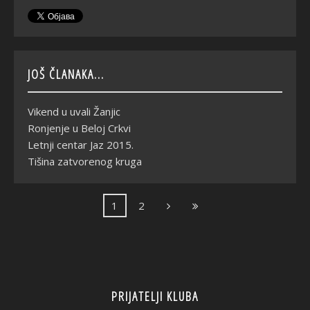
JOŠ ČLANAKA...
Vikend u uvali Žanjic
Ronjenje u Beloj Crkvi
Letnji centar Jaz 2015.
Tišina zatvorenog kruga
1
2
PRIJATELJI KLUBA