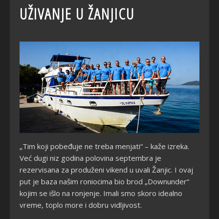
UŽIVANJE U ŽANJICU
„Tim koji pobeđuje ne treba menjati“ – kaže izreka.
Već dugi niz godina polovina septembra je
rezervisana za produženi vikend u uvali Žanjic. I ovaj
put je baza našim roniocima bio brod „Downunder“
kojim se išlo na ronjenje. Imali smo skoro idealno
vreme, toplo more i dobru vidljivost.