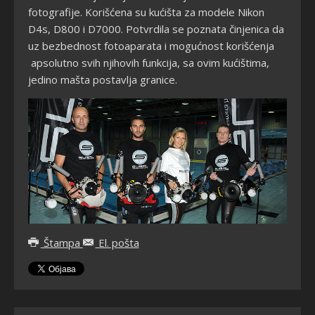
fotografije. Korišćena su kućišta za modele Nikon
D4s, D800 i D7000. Potvrdila se poznata činjenica da
uz bezbednost fotoaparata i mogućnost korišćenja
apsolutno svih njihovih funkcija, sa ovim kućištima,
jedino mašta postavlja granice.
Štampa
El. pošta