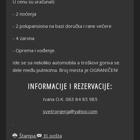
U cenu su uračunati:
- 2 noćenja
- 2 polupansiona na bazi doručka i rane večere
- 4 zarona
- Oprema i vođenje.
Ide se sa nekoliko automobila a troškovi goriva se
dele među putnicima. Broj mesta je OGRANIČEN!
INFORMACIJE I REZERVACIJE:
Ivana O.K. 063 84 85 985
svetronjenja@yahoo.com
.
Štampa
El. pošta