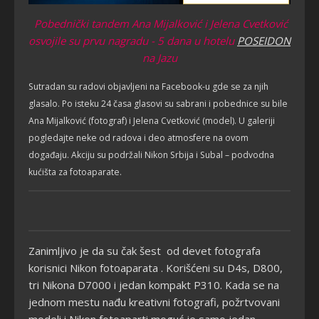
Pobednički tandem Ana Mijalković i Jelena Cvetković
osvojile su prvu nagradu - 5 dana u hotelu
POSEIDON
na Jazu
Sutradan su radovi objavljeni na Facebook-u gde se za njih
glasalo. Po isteku 24 časa glasovi su sabrani i pobednice su bile
Ana Mijalković (fotograf) i Jelena Cvetković (model). U galeriji
pogledajte neke od radova i deo atmosfere na ovom
događaju. Akciju su podržali Nikon Srbija i Subal – podvodna
kućišta za fotoaparate.
Zanimljivo je da su čak šest od devet fotografa
korisnici Nikon fotoaparata . Korišćeni su D4s, D800,
tri Nikona D7000 i jedan kompakt P310. Kada se na
jednom mestu nađu kreativni fotografi, požrtvovani
modeli i Nikon fotoaparti moguć je samo jedan