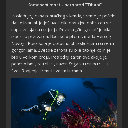
Komandni most - parobrod "Tihani"
Poslednjeg dana ronilačkog vikenda, vreme je počelo
da se kvari ali je još uvek bilo dovoljno dobro da se
naprave sjajna ronjenja. Pozicija „Gorgonije“ je bila
izbor za prvi zaron. Radi se o plićini između Herceg
Novog i Rosa koja je potpuno obrasla žutim i crvenim
gorgonijama. Zvezde zarona su bile tabinje kojih je
bilo u velikom broju. Poslednji zaron ove akcije je
ponovo bio „Patrolac“, nakon čega su ronioci S.D.T.
Svet Ronjenja krenuli svojim kućama.