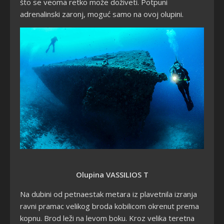
što se veoma retko može doživeti. Potpuni
adrenalinski zaronj, moguć samo na ovoj olupini.
Olupina VASSILIOS T
Na dubini od petnaestak metara iz plavetnila izranja
ravni pramac velikog broda kobilicom okrenut prema
kopnu. Brod leži na levom boku. Kroz velika teretna