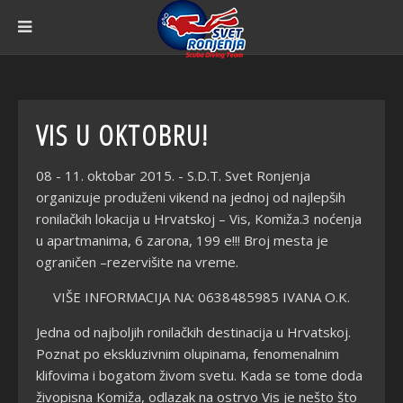
VIS U OKTOBRU!
08 - 11. oktobar 2015. - S.D.T. Svet Ronjenja
organizuje produženi vikend na jednoj od najlepših
ronilačkih lokacija u Hrvatskoj – Vis, Komiža.3 noćenja
u apartmanima, 6 zarona, 199 e!!! Broj mesta je
ograničen –rezervišite na vreme.
VIŠE INFORMACIJA NA: 0638485985 IVANA O.K.
Jedna od najboljih ronilačkih destinacija u Hrvatskoj.
Poznat po ekskluzivnim olupinama, fenomenalnim
klifovima i bogatom živom svetu. Kada se tome doda
živopisna Komiža, odlazak na ostrvo Vis je nešto što