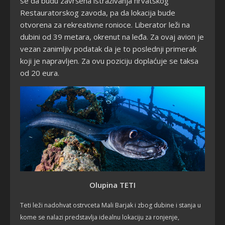
se da budu završena istraživanja hrvatskog
Restauratorskog zavoda, pa da lokacija bude
otvorena za rekreativne ronioce. Liberator leži na
dubini od 39 metara, okrenut na leđa. Za ovaj avion je
vezan zanimljiv podatak da je to poslednji primerak
koji je napravljen. Za ovu poziciju doplaćuje se taksa
od 20 eura.
Olupina TETI
Teti leži nadohvat ostrvceta Mali Barjak i zbog dubine i stanja u
kome se nalazi predstavlja idealnu lokaciju za ronjenje,