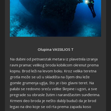
Olupina VASSILIOS T
Na dubini od petnaestak metara iz plavetnila izranja
ravni pramac velikog broda kobilicom okrenut prema
kopnu. Brod leži na levom boku. Kroz velika teretna
grotla može se ući u skladišta na čijem dnu leže
gomile grumenja uglja, što je i bio glavni teret. Na
palubi se redovno sreću velike škrpine i ugori, a sve
pregrade su obrasle žutim i narandžastim sunđerima.
Krmeni deo broda je nešto dublji budući da je brod
legao na dno koje se od rta prema zapadu koso