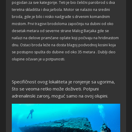
pogodan za sve kategorije. Teti je bio čelični parobrod s dva
teretna skladišta i dva jarbola. Motor se nalazio na sredini
broda, gde je bilo i nisko nadgrađe s drvenim komandnim
mostom. Prvi tragovi brodoloma započinju na dubini od oko
desetak metara od severne strane Malog Barjaka gde se
nailazi na delove pramčane oplate koji počivaju na hridinastom
dnu. Ostaci broda leže na dosta blagoj podvodnoj kosini koja
se postupno spušta do dubine od oko 35 metara . Dublji deo
olupine očuvan je u potpunosti.
Specifičnost ovog lokaliteta je ronjenje sa ugorima,
što se veoma retko može doživeti. Potpuni
adrenalinski zaronj, moguć samo na ovoj olupini.