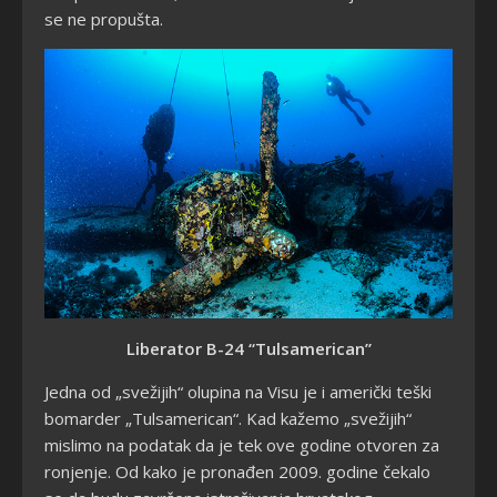
se ne propušta.
Liberator B-24 “Tulsamerican”
Jedna od
„svežijih“ olupina na Visu je i američki teški
bomarder „Tulsamerican“. Kad kažemo „svežijih“
mislimo na podatak da je tek ove godine otvoren za
ronjenje. Od kako je pronađen 2009. godine čekalo