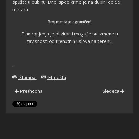
spušta u dubinu. Dno ispod krme je na dubini od 55
metara.
Broj mesta je ograničen!
Plan ronjenja je okviran i moguće su izmene u
zavisnosti od trenutnih uslova na terenu.
.
Štampa
El. pošta
Prethodna
Sledeća