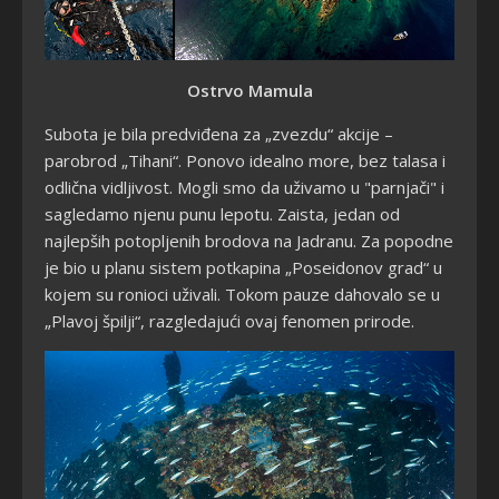
Ostrvo Mamula
Subota je bila predviđena za „zvezdu“ akcije –
parobrod „Tihani“. Ponovo idealno more, bez talasa i
odlična vidljivost. Mogli smo da uživamo u "parnjači" i
sagledamo njenu punu lepotu. Zaista, jedan od
najlepših potopljenih brodova na Jadranu. Za popodne
je bio u planu sistem potkapina „Poseidonov grad“ u
kojem su ronioci uživali. Tokom pauze dahovalo se u
„Plavoj špilji“, razgledajući ovaj fenomen prirode.