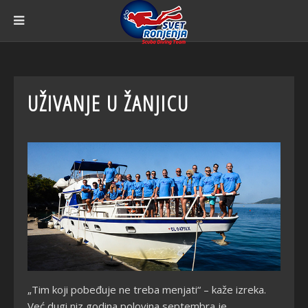
UŽIVANJE U ŽANJICU
„Tim koji pobeđuje ne treba menjati“ – kaže izreka.
Već dugi niz godina polovina septembra je