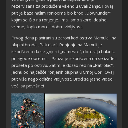
rezervisana za produženi vikend u uvali Žanjic. I ovaj
put je baza našim roniocima bio brod „Downunder“
kojim se išlo na ronjenje. Imali smo skoro idealno
vreme, toplo more i dobru vidljivost.
Prvog dana planirani su zaroni kod ostrva Mamula i na
olupini broda „Patrolac“. Ronjenje na Mamuli je
iskorišćeno da se gnjurci „nameste“, doteraju balans,
prilagode opremu ... Pauza je iskorišćena da se izađe i
prošeta po ostrvu. Zatim je došao red na „Patrolac“,
jednu od najčešće ronjenih olupina u Crnoj Gori. Ovaj
put više nego odlična vidljivost. Brod se jasno video
već sa površine!