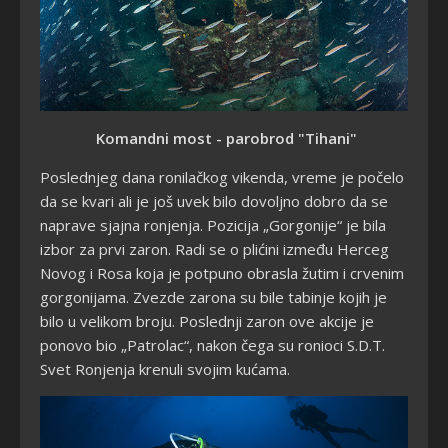
Komandni most - parobrod "Tihani"
Poslednjeg dana ronilačkog vikenda, vreme je počelo
da se kvari ali je još uvek bilo dovoljno dobro da se
naprave sjajna ronjenja. Pozicija „Gorgonije“ je bila
izbor za prvi zaron. Radi se o plićini između Herceg
Novog i Rosa koja je potpuno obrasla žutim i crvenim
gorgonijama. Zvezde zarona su bile tabinje kojih je
bilo u velikom broju. Poslednji zaron ove akcije je
ponovo bio „Patrolac“, nakon čega su ronioci S.D.T.
Svet Ronjenja krenuli svojim kućama.