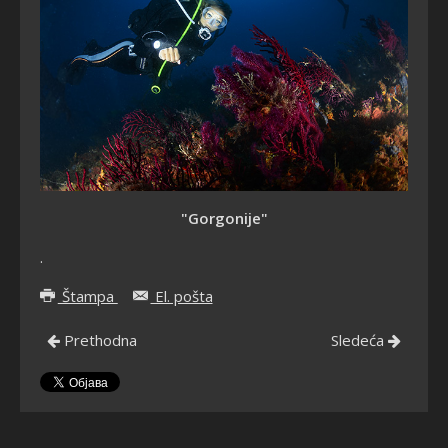
"Gorgonije"
.
Štampa
El. pošta
Prethodna
Sledeća