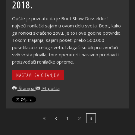
2018.
Opšte je poznato da je Boot Show Dusseldorf
najveći ronilački sajam u ovom delu sveta. Boot, kako
ga ronioci skraćeno zovu, je to i ove godine potvrdio.
Tokom trajanja, sajam poseti preko 500.000
posetilaca iz celog sveta. Izlagači su bili proizvođači
svih vrsta plovila, tour operateri i naravno prodavci i
proizvođači ronilačke opreme.
NASTAVI SA ČITANJEM
Štampa
El. pošta
1
2
3