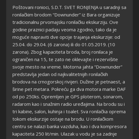
Poštovani ronioci, S.D.T. SVET RONJENJA u saradnji sa
ronilačkim brodom “Downunder” iz Bara organizuje
tradicionalnu prvomajsku ronilačku ekskurziju. Ove
godine praznici padaju veoma zgodno, tako da je
moguće napraviti dve opcije trajanja ekskurzije: od
25.04. do 29.04. (6 zarona) ili do 01.05.2019. (10
zarona). Zbog kapaciteta broda, broj ronilaca je
ograničen na 15, te zato ne oklevajte i rezervišite
svoje mesto na vreme. Motorna jahta “Downunder”
predstavlja jedan od najkvalitetnijih ronilačkih
brodova na crnogorskoj rivijeri. Dužine je petnaest, a
širine pet metara. Pokreću ga dva motora marke DAF
od po 250ks. Opremljen je GPS ploterom, sonarom,
radarom kao i snažnim radio uređajima. Na brodu su i
tri kabine, salon, kuhinja i toalet. Sva ronilačka oprema
tokom ekskurzije ostaje na brodu. U ronilačkom
centru se nalazi banka vazduha, kao i dva kompresora
kapaciteta 250 lit/min. Ulazak u vodu je sa zadnje