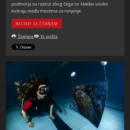
podmorja su razlozi zbog čega se Maldivi visoko
kotiraju među mestima za ronjenje.
NASTAVI SA ČITANJEM
Štampa
El. pošta