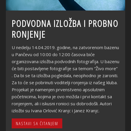
PODVODNA IZLOŽBA I PROBNO
RONJENJE
U nedelju 14.04.2019. godine, na zatvorenom bazenu
u Pančevu od 10:00 do 12:00 časova biće
organizovana izložba podvodnih fotografija. U bazenu
će biti postavljene fotografije sa temom “Živo more”
. Da bi se ta izložba pogledala, neophodno je zaroniti.
Za to će se pobrinuti voditelji ronjenja iz našeg kluba.
Projekat je namenjen prvenstveno apsolutnim
početnicima, kojima je ovo možda i prvi kontakt sa
ronjenjem, ali i iskusni ronioci su dobrodošli. Autori
izložbi su Ivana Orlović Kranjc i Janez Kranjc.
NASTAVI SA ČITANJEM