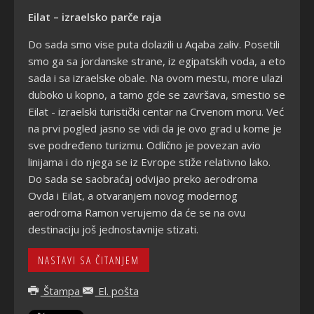
Eilat – izraelsko parče raja
Do sada smo vise puta dolazili u Aqaba zaliv. Posetili
smo ga sa jordanske strane, iz egipatskih voda, a eto
sada i sa izraelske obale. Na ovom mestu, more ulazi
duboko u kopno, a tamo gde se završava, smestio se
Eilat - izraelski turistički centar na Crvenom moru. Već
na prvi pogled jasno se vidi da je ovo grad u kome je
sve podređeno turizmu. Odlično je povezan avio
linijama i do njega se iz Evrope stiže relativno lako.
Do sada se saobraćaj odvijao preko aerodroma
Ovda i Eilat, a otvaranjem novog modernog
aerodroma Ramon verujemo da će se na ovu
destinaciju još jednostavnije stizati.
NASTAVI SA ČITANJEM
Štampa
El. pošta