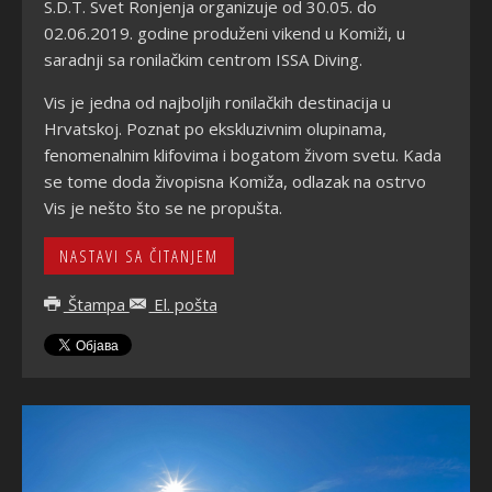
S.D.T. Svet Ronjenja organizuje od 30.05. do
02.06.2019. godine produženi vikend u Komiži, u
saradnji sa ronilačkim centrom ISSA Diving.
Vis je jedna od najboljih ronilačkih destinacija u
Hrvatskoj. Poznat po ekskluzivnim olupinama,
fenomenalnim klifovima i bogatom živom svetu. Kada
se tome doda živopisna Komiža, odlazak na ostrvo
Vis je nešto što se ne propušta.
NASTAVI SA ČITANJEM
Štampa
El. pošta