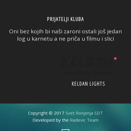
PRIJATELJI KLUBA
Oni bez kojih bi naši zaroni ostali još jedan
log u karnetu a ne priča u filmu i slici
PADI
CMAS
Copyright © 2017
Svet Ronjenja SDT
Developed by the
Radevic Team