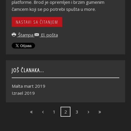
platforme. Brod je opremljen i brzim gumenim
čamcem koji se po potrebi spušta u more.
NASTAVI SA ČITANJEM
Štampa
El. pošta
JOŠ ČLANAKA...
Malta mart 2019
Izrael 2019
1
2
3