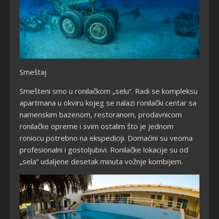
Smeštaj
Smešteni smo u ronilačkom „selu“. Radi se kompleksu
apartmana u okviru kojeg se nalazi ronilački centar sa
namenskim bazenom, restoranom, prodavnicom
ronilačke opreme i svim ostalim što je jednom
roniocu potrebno na ekspediciji. Domaćini su veoma
profesionalni i gostoljubivi. Ronilačke lokacije su od
„sela“ udaljene desetak minuta vožnje kombijem.