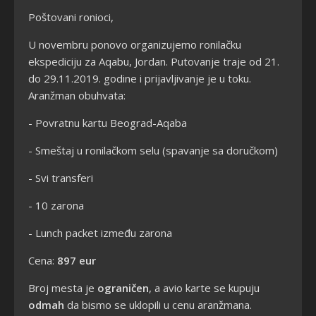
Poštovani ronioci,
U novembru ponovo organizujemo ronilačku
ekspediciju za Aqabu, Jordan. Putovanje traje od 21.
do 29.11.2019. godine i prijavljivanje je u toku.
Aranžman obuhvata:
- Povratnu kartu Beograd-Aqaba
- Smeštaj u ronilačkom selu (spavanje sa doručkom)
- Svi transferi
- 10 zarona
- Lunch packet između zarona
Cena:
897 eur
Broj mesta je
ograničen
, a avio karte se kupuju
odmah
da bismo se uklopili u cenu aranžmana.