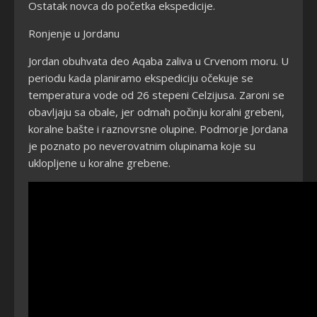
Ostatak novca do početka ekspedicije.
Ronjenje u Jordanu
Jordan obuhvata deo Aqaba zaliva u Crvenom moru. U
periodu kada planiramo ekspediciju očekuje se
temperatura vode od 26 stepeni Celzijusa. Zaroni se
obavljaju sa obale, jer odmah počinju koralni grebeni,
koralne bašte i raznovrsne olupine. Podmorje Jordana
je poznato po neverovatnim olupinama koje su
uklopljene u koralne grebene.