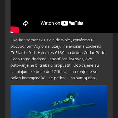
Ukoliko vremenski uslovi dozvole , ronićemo u
podvodnom Vojnom muzeju, na avionima Locheed
TriStar L1011, Hercules C130, na brodu Cedar Pride.
Kada tome dodamo i specifičan živi svet, ovo
putovanje ne bi trebalo propustiti. Uobičajene su
aluminjumske boce od 12 litara, a na ronjenje se
odlazi kombijima koji se parkiraju na samoj obali.