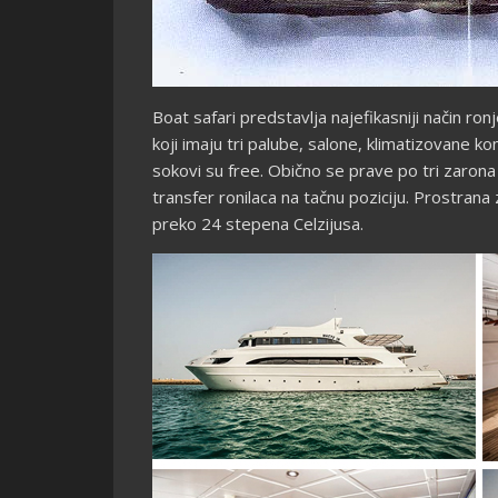
Boat safari predstavlja najefikasniji način ro
koji imaju tri palube, salone, klimatizovane k
sokovi su free. Obično se prave po tri zaron
transfer ronilaca na tačnu poziciju. Prostra
preko 24 stepena Celzijusa.