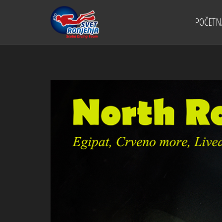
POČETN