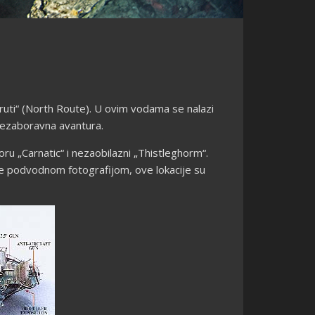
 ruti“ (North Route). U ovim vodama se nalazi
 nezaboravna avantura.
oru „Carnatic“ i nezaobilazni „Thistleghorm“.
ave podvodnom fotografijom, ove lokacije su