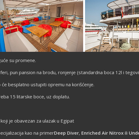
oguće su promene.
feri, pun pansion na brodu, ronjenje (standardna boca 12l i tegovi)
će besplatno ustupiti opremu na korišćenje.
eba 15 litarske boce, uz doplatu.
 koji je obavezan za ulazak u Egipat
ecijalizacija kao na primer
Deep Diver
,
Enriched Air
Nitrox
ili
Und