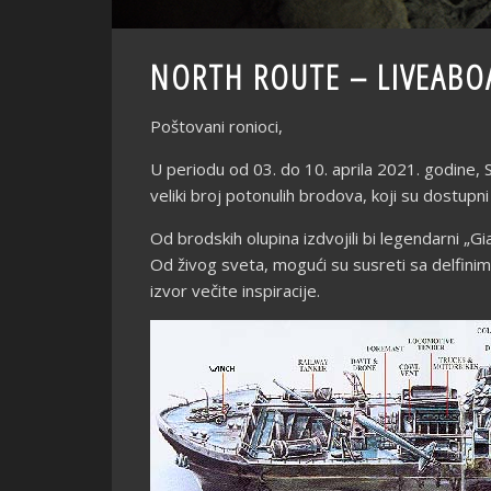
NORTH ROUTE – LIVEABO
Poštovani ronioci,
U periodu od 03. do 10. aprila 2021. godine, 
veliki broj potonulih brodova, koji su dostu
Od brodskih olupina izdvojili bi legendarni „G
Od živog sveta, mogući su susreti sa delfini
izvor večite inspiracije.