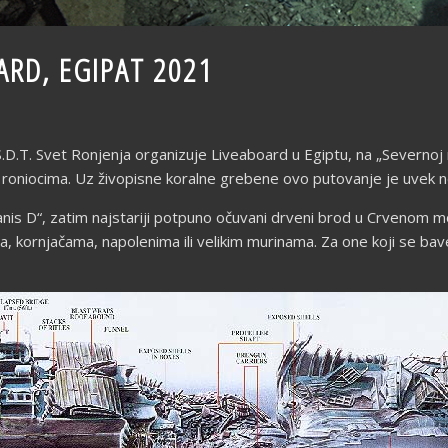
ARD, EGIPAT 2021
S.D.T. Svet Ronjenja organizuje Liveaboard u Egiptu, na „Severnoj
pni roniocima. Uz živopisne koralne grebene ovo putovanje je uvek
ianis D“, zatim najstariji potpuno očuvani drveni brod u Crvenom m
ma, kornjačama, napolenima ili velikim murinama. Za one koji se b