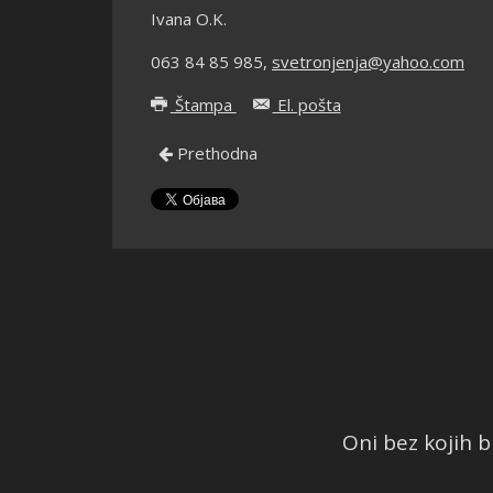
Ivana O.K.
063 84 85 985,
svetronjenja@yahoo.com
Štampa
El. pošta
Prethodna
Oni bez kojih bi