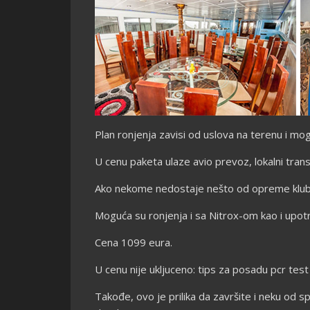
Plan ronjenja zavisi od uslova na terenu i m
U cenu paketa ulaze avio prevoz, lokalni trans
Ako nekome nedostaje nešto od opreme klub 
Moguća su ronjenja i sa Nitrox-om kao i upotr
Cena 1099 eura.
U cenu nije ukljuceno: tips za posadu pcr test
Takođe, ovo je prilika da završite i neku od sp