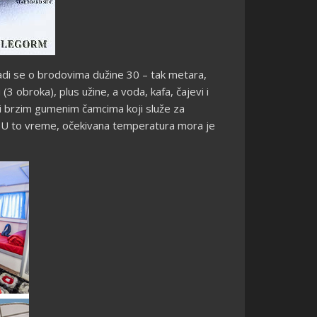
 Radi se o brodovima dužine 30 – tak metara,
3 obroka), plus užine, a voda, kafa, čajevi i
ni brzim gumenim čamcima koji služe za
a. U to vreme, očekivana temperatura mora je