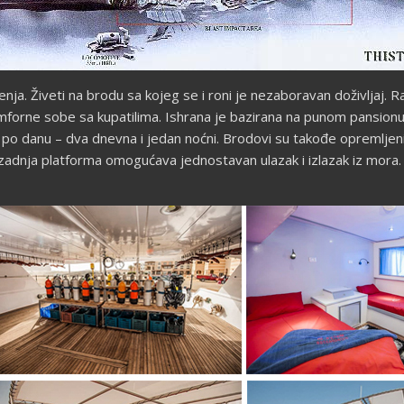
njenja. Živeti na brodu sa kojeg se i roni je nezaboravan doživljaj.
omforne sobe sa kupatilima. Ishrana je bazirana na punom pansionu (
a po danu – dva dnevna i jedan noćni. Brodovi su takođe opremlje
na zadnja platforma omogućava jednostavan ulazak i izlazak iz mor